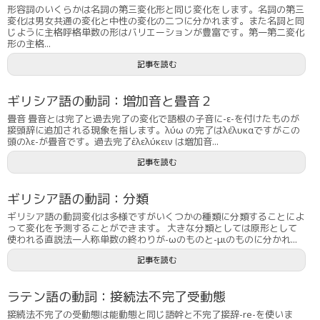
形容詞のいくらかは名詞の第三変化形と同じ変化をします。名詞の第三
変化は男女共通の変化と中性の変化の二つに分かれます。また名詞と同
じように主格呼格単数の形はバリエーションが豊富です。第一第二変化
形の主格...
記事を読む
ギリシア語の動詞：増加音と畳音２
畳音 畳音とは完了と過去完了の変化で語根の子音に-ε-を付けたものが
接頭辞に追加される現象を指します。λύω の完了はλέλυκαですがこの
頭のλε-が畳音です。過去完了ἐλελύκειν は増加音...
記事を読む
ギリシア語の動詞：分類
ギリシア語の動詞変化は多様ですがいくつかの種類に分類することによ
って変化を予測することができます。 大きな分類としては原形として
使われる直説法一人称単数の終わりが-ωのものと-μιのものに分かれ...
記事を読む
ラテン語の動詞：接続法不完了受動態
接続法不完了の受動態は能動態と同じ語幹と不完了接辞-re-を使いま