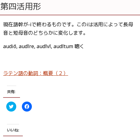
第四活用形
現在語幹が-iで終わるものです。このiは活用によって長母
音と短母音のどちらかに変化します。
audiō, audīre, audīvī, audītum 聴く
ラテン語の動詞：概要（２）
共有:
ク
F
リ
a
ッ
c
ク
e
し
b
て
o
T
o
いいね:
w
k
i
で