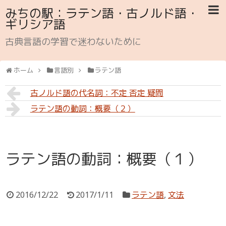
みちの駅：ラテン語・古ノルド語・
ギリシア語
古典言語の学習で迷わないために
ホーム
言語別
ラテン語
古ノルド語の代名詞：不定 否定 疑問
ラテン語の動詞：概要（２）
ラテン語の動詞：概要（１）
2016/12/22
2017/1/11
ラテン語
,
文法