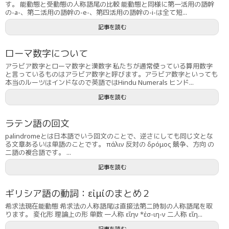
す。 能動態と受動態の人称語尾の比較 能動態と同様に第一活用の語幹
の-a-、第二活用の語幹の-e-、第四活用の語幹の-i-は全て短...
記事を読む
ローマ数字について
アラビア数字とローマ数字と漢数字 私たちが通常使っている算用数字
と言っているものはアラビア数字と呼びます。アラビア数字といっても
本当のルーツはインドなので英語ではHindu Numerals ヒンド...
記事を読む
ラテン語の回文
palindromeとは日本語でいう回文のことで、逆さにしても同じ文とな
る文章あるいは単語のことです。 πάλιν 反対の δρόμος 競争、方向 の
二語の複合語です。 ...
記事を読む
ギリシア語の動詞：εἰμίのまとめ２
希求法現在能動態 希求法の人称語尾は直接法第二時制の人称語尾を取
ります。 変化形 理論上の形 単数 一人称 εἴην *ἐσ-ιη-ν 二人称 εἴη...
記事を読む