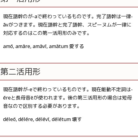
現在語幹のが-aで終わっているものです。完了語幹は一律-
āvがつきます。現在語幹と完了語幹、スピーヌムが一律に
対応するのはこの第一活用形のみです。
amō, amāre, amāvī, amātum 愛する
第二活用形
現在語幹が-eで終わっているものです。現在能動不定詞は-
ēreと長母音ēが使われます。後の第三活用形の場合は短母
音なので区別する必要があります。
dēleō, dēlēre, dēlēvī, dēlētum 壊す