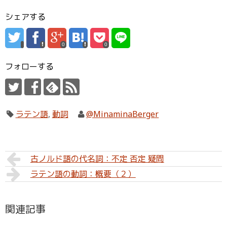
シェアする
0
0
フォローする
ラテン語
,
動詞
@MinaminaBerger
古ノルド語の代名詞：不定 否定 疑問
ラテン語の動詞：概要（２）
関連記事