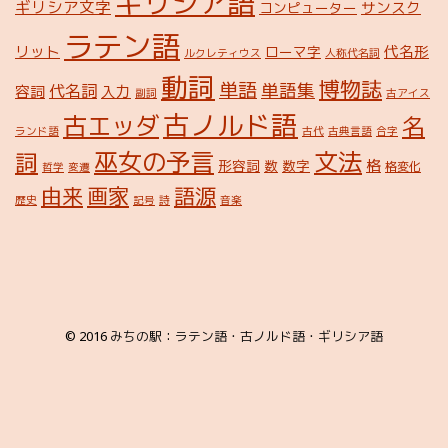
ギリシア語
ギリシア文字
サンスク
コンピューター
ラテン語
リット
代名形
ローマ字
ルクレティウス
人称代名詞
動詞
博物誌
単語
単語集
代名詞
容詞
入力
副詞
古アイス
古ノルド語
古エッダ
名
ランド語
古代
古典言語
合字
巫女の予言
文法
詞
格
形容詞
数
数字
格変化
哲学
変遷
由来
画家
語源
歴史
記号
詩
音楽
© 2016
みちの駅：ラテン語・古ノルド語・ギリシア語