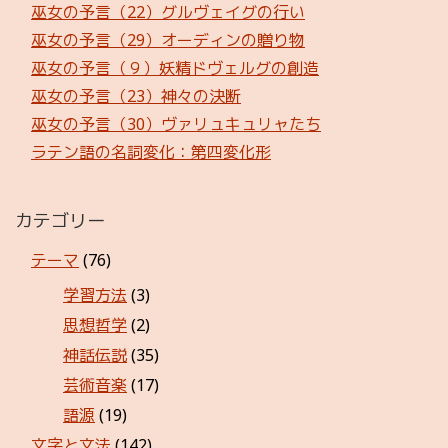
巫女の予言（22）グルヴェイグの行い
巫女の予言（29）オーディンの贈り物
巫女の予言（９）妖精ドヴェルグの創造
巫女の予言（23）神々の決断
巫女の予言（30）ヴァリュキュリャたち
ラテン語の名詞変化：第四変化形
カテゴリー
テーマ
(76)
学習方法
(3)
思想哲学
(2)
神話伝説
(35)
芸術音楽
(17)
語源
(19)
文字と文法
(142)