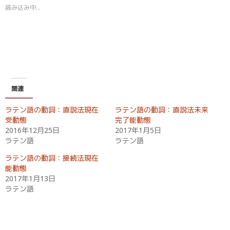
t
共
読み込み中…
t
有
e
す
r
る
で
に
共
は
有
ク
(
リ
新
ッ
し
ク
い
し
ウ
て
ィ
く
関連
ン
だ
ド
さ
ウ
い
ラテン語の動詞：直説法現在
ラテン語の動詞：直説法未来
で
(
開
新
受動態
完了能動態
き
し
2016年12月25日
2017年1月5日
ま
い
す
ウ
ラテン語
ラテン語
)
ィ
ン
ド
ラテン語の動詞：接続法現在
ウ
能動態
で
開
2017年1月13日
き
ラテン語
ま
す
)