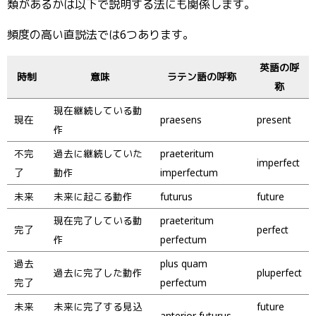
類があるかは以下で説明する法にも関係します。
頻度の高い直説法では6つあります。
英語の呼
時制
意味
ラテン語の呼称
称
現在継続している動
現在
praesens
present
作
不完
過去に継続していた
praeteritum
imperfect
了
動作
imperfectum
未来
未来に起こる動作
futurus
future
現在完了している動
praeteritum
完了
perfect
作
perfectum
過去
plus quam
過去に完了した動作
pluperfect
完了
perfectum
未来
未来に完了する見込
future
anterior futurus