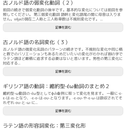
古ノルド語の弱変化動詞（２）
前回の続きで弱変化動詞の後半です。基本的な変化については前回を参
照してください。 第三弱変化動詞 語幹と変化語尾の間に母音は入りま
せん。viljaの現在二人称と三人称単数は不規則変化です。 ...
記事を読む
古ノルド語の名詞変化（３）
古ノルド語の強変化名詞のパターンの続きです。不規則な変化や同じ格
と数でのバリエーションもあるためだいたいの変化がわかれば御の字で
ラテン語ほど厳格に追求する必要はないと思います。男性の第三変化に
対応する...
記事を読む
ギリシア語の動詞：縮約型-έω動詞のまとめ２
縮約型-ω動詞の-έω型としてφιλῶを例に取って変化を見ます。 一般に-ε-
ε-は-ει-となり、-ε-ο-は-ου-となります。-ε-ου-や-ε-ω-は吸収されてそ
れぞれ-ου-と-ω-に...
記事を読む
ラテン語の形容詞変化：第三変化形