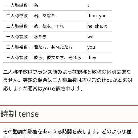
一人称単数
私
I
二人称単数
君、あなた
thou, you
三人称単数
彼、彼女、それ
he, she, it
一人称複数
私たち
we
二人称複数
君たち、あなたたち
you
三人称複数
彼ら、彼女たち、それら
they
二人称単数はフランス語のような親称と敬称の区別はあり
ません。英語の場合は二人称単数は古い形のthouが本来対
応しますが通常はyouで訳されます。
時制 tense
その動詞が影響をあたえる時間を表します。どのような種