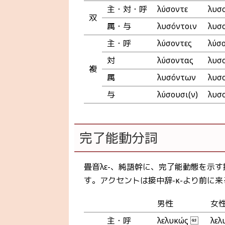
主・対・呼
λύσοντε
λυσ
双
属・与
λυσόντοιν
λυσ
主・呼
λύσοντες
λύσ
対
λύσοντας
λυσ
複
属
λυσόντων
λυσ
与
λύσουσι(ν)
λυσ
完了能動分詞
畳音λε-、純語幹に、完了能動態を示す接
す。アクセントは接中辞-κ-より前に来
男性
女
主・呼
λελυκώς 
λελ