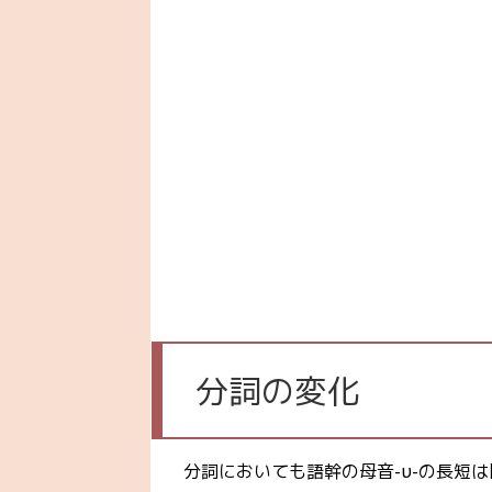
分詞の変化
分詞においても語幹の母音-υ-の長短