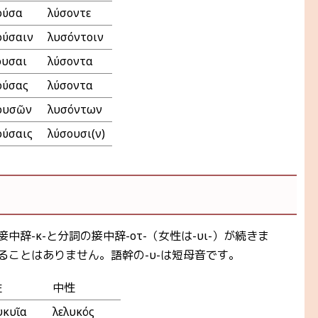
ούσα
λύσοντε
ούσαιν
λυσόντοιν
ουσαι
λύσοντα
ούσας
λύσοντα
ουσῶν
λυσόντων
ούσαις
λύσουσι(ν)
中辞-κ-と分詞の接中辞-οτ-（女性は-υι-）が続きま
ることはありません。語幹の-υ-は短母音です。
性
中性
υκυῖα
λελυκός