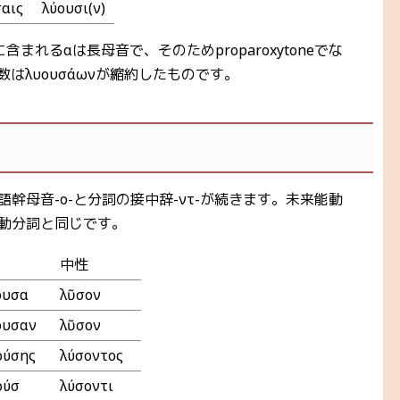
αις
λύουσι(ν)
れるαは長母音で、そのためproparoxytoneでな
複数はλυουσάωνが縮約したものです。
語幹母音-ο-と分詞の接中辞-ντ-が続きます。未来能動
能動分詞と同じです。
中性
ουσα
λῦσον
ουσαν
λῦσον
ούσης
λύσοντος
ύσῃ
λύσοντι