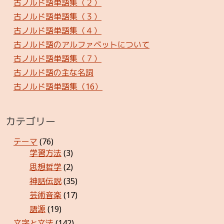
古ノルド語単語集（２）
古ノルド語単語集（３）
古ノルド語単語集（４）
古ノルド語のアルファベットについて
古ノルド語単語集（７）
古ノルド語の主な名詞
古ノルド語単語集（16）
カテゴリー
テーマ
(76)
学習方法
(3)
思想哲学
(2)
神話伝説
(35)
芸術音楽
(17)
語源
(19)
文字と文法
(142)