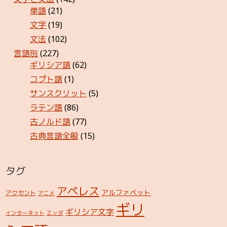
単語
(21)
文字
(19)
文法
(102)
言語別
(227)
ギリシア語
(62)
コプト語
(1)
サンスクリット
(5)
ラテン語
(86)
古ノルド語
(77)
古典言語全般
(15)
タグ
アペレス
アルファベット
アクセント
アニメ
ギリ
ギリシア文字
インターネット
エッダ