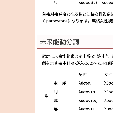
与
λύουσι(ν)
λυούσ
主格対格呼格女性双数と対格女性複数に含ま
くparoxytoneになります。属格女性
未来能動分詞
語幹に未来能動態の接中辞-σ-が付き、
態を示す接中辞-σ-が入る以外は現在
男性
女性
主・呼
λύσων
λύσ
対
λύσοντα
λύσ
単
属
λύσοντος
λυσ
与
λύσοντι
λυσο