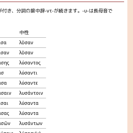
付き、分詞の接中辞-ντ-が続きます。-υ-は長母音で
中性
ασα
λῦσαν
ασαν
λῦσαν
άσης
λύσαντος
σῃ
λύσαντι
άσα
λύσαντε
άσαιν
λυσάντοιν
ασαι
λύσαντα
άσας
λύσαντα
ασῶν
λυσάντων