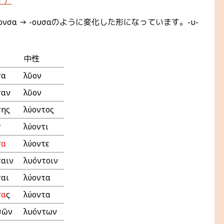
１）
-ονσα → -ουσαのように変化した形になっています。-υ-
中性
σα
λῦον
σαν
λῦον
σης
λύοντος
ῃ
λύοντι
σ
α
λύοντε
σαιν
λυόντοιν
σαι
λύοντα
σ
α
ς
λύοντα
σῶν
λυόντων