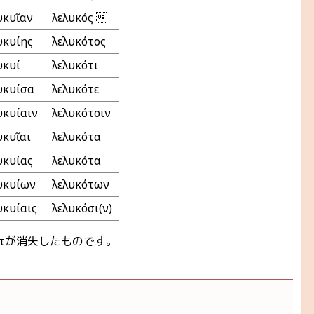
υκυῖαν
λελυκός 
υκυίης
λελυκότος
κυίῃ
λελυκότι
υκυίσα
λελυκότε
υκυίαιν
λελυκότοιν
υκυῖαι
λελυκότα
υκυίας
λελυκότα
υκυίων
λελυκότων
υκυίαις
λελυκόσι(ν)
ιからτが消失したものです。