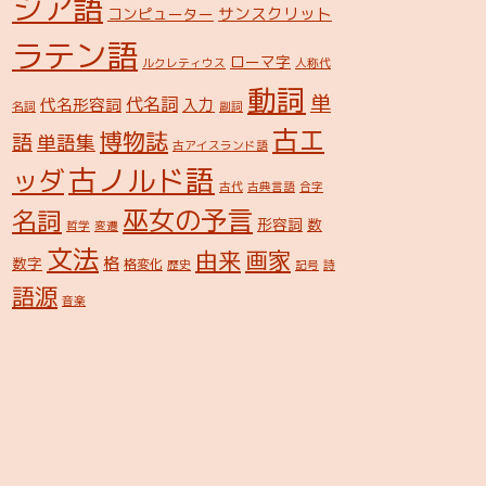
シア語
サンスクリット
コンピューター
ラテン語
ローマ字
ルクレティウス
人称代
動詞
単
代名詞
代名形容詞
入力
名詞
副詞
古エ
博物誌
語
単語集
古アイスランド語
古ノルド語
ッダ
古代
古典言語
合字
巫女の予言
名詞
形容詞
数
哲学
変遷
文法
由来
画家
格
数字
格変化
歴史
記号
詩
語源
音楽