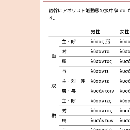
語幹にアオリスト能動態の接中辞-σα-が
す。
男性
女性
主・呼
λύσας 
λύσ
対
λύσαντα
λύσ
単
属
λύσαντος
λυσ
与
λύσαντι
λυσά
主・対・呼
λύσαντε
λυσ
双
属・与
λυσάντοιν
λυσ
主・呼
λύσαντες
λύσ
対
λύσαντας
λυσ
複
属
λυσάντων
λυσ