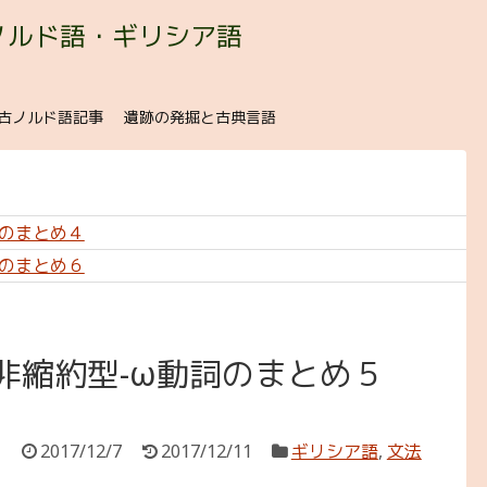
ノルド語・ギリシア語
古ノルド語記事
遺跡の発掘と古典言語
詞のまとめ４
詞のまとめ６
非縮約型-ω動詞のまとめ５
2017/12/7
2017/12/11
ギリシア語
,
文法