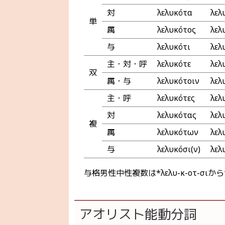
対
λελυκότα
λελ
単
属
λελυκότος
λελ
与
λελυκότι
λελυ
主・対・呼
λελυκότε
λελ
双
属・与
λελυκότοιν
λελ
主・呼
λελυκότες
λελ
対
λελυκότας
λελ
複
属
λελυκότων
λελ
与
λελυκόσι(ν)
λελ
与格男性中性複数は*λελυ-κ-οτ-σ
アオリスト能動分詞