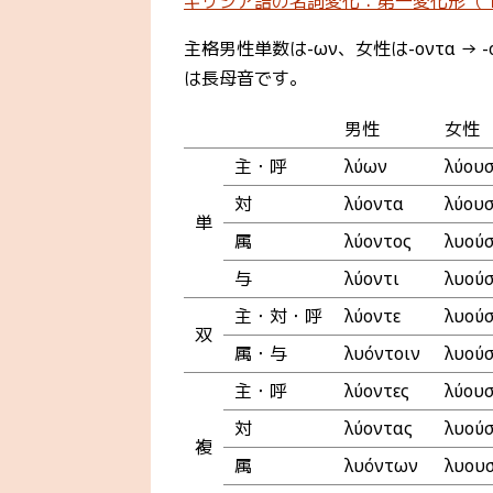
ギリシア語の名詞変化：第一変化形（
主格男性単数は-ων、女性は-οντα → 
は長母音です。
男性
女性
主・呼
λύων
λύου
対
λύοντα
λύου
単
属
λύοντος
λυού
与
λύοντι
λυούσ
主・対・呼
λύοντε
λυού
双
属・与
λυόντοιν
λυού
主・呼
λύοντες
λύου
対
λύοντας
λυού
複
属
λυόντων
λυου