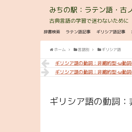
みちの駅：ラテン語・古
古典言語の学習で迷わないために
辞書検索
ラテン語記事
ギリシア語記事
ホーム
言語別
ギリシア語
ギリシア語の動詞：非縮約型-ω動
ギリシア語の動詞：非縮約型-ω動
ギリシア語の動詞：