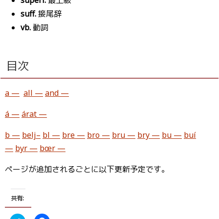
suff.
接尾辞
vb.
動詞
目次
a —
all —
and —
á —
árat —
b —
belj–
bl —
bre —
bro —
bru —
bry —
bu —
buí
—
byr —
bœr —
ページが追加されるごとに以下更新予定です。
共有: