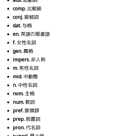
comp.
比較級
conj.
接続詞
dat.
与格
en.
英語の関連語
f.
女性名詞
gen.
属格
impers.
非人称
m.
男性名詞
mid.
中動態
n.
中性名詞
nom.
主格
num.
数詞
pref.
接頭辞
prep.
前置詞
pron.
代名詞
superl.
最上級