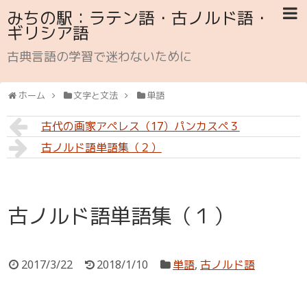
みちの駅：ラテン語・古ノルド語・
ギリシア語
古典言語の学習で迷わないために
ホーム
文字と文法
単語
古代の画家アペレス（17）パンカスペ３
古ノルド語単語集（２）
古ノルド語単語集（１）
2017/3/22
2018/1/10
単語
,
古ノルド語