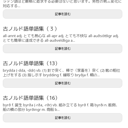
ラテン語ほど厳格に追求する必要はないと思います。男性の第三変化に
対応する...
記事を読む
古ノルド語単語集（３）
all-annt adj. とても熱心な all-apr adj. とても不快な all-auðsóttligr adj.
とても簡単に達成できる all-auðveldliga a...
記事を読む
古ノルド語単語集（13）
brydda (-dda, -ddr) vb. (1) 針で突く、棒で（家畜を）突く (2) 靴の粗仕
上げをする (3) 指し示す brydding f. 縁取り bryðja f. 桶の...
記事を読む
古ノルド語単語集（16）
byrð f. 誕生 byrða (-rða, -rðr) vb. 組み立てる byrð f. 箱 byrði n. 舷側、
船の横の部分 byrðingr m. 商船 b...
記事を読む