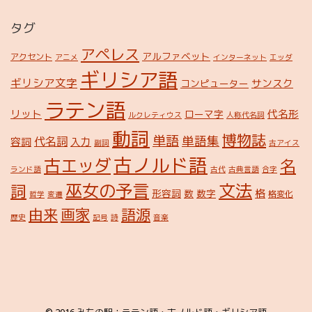
タグ
アペレス
アルファベット
アクセント
アニメ
インターネット
エッダ
ギリシア語
ギリシア文字
サンスク
コンピューター
ラテン語
リット
代名形
ローマ字
ルクレティウス
人称代名詞
動詞
博物誌
単語
単語集
代名詞
容詞
入力
副詞
古アイス
古ノルド語
古エッダ
名
ランド語
古代
古典言語
合字
巫女の予言
文法
詞
格
形容詞
数
数字
格変化
哲学
変遷
由来
画家
語源
歴史
記号
詩
音楽