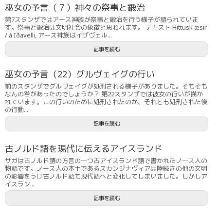
巫女の予言（７）神々の祭事と鍛治
第7スタンザではアース神族が祭事と鍛治を行う様子が語られていま
す。祭事と鍛治は文明社会の象徴と思われます。 テキスト Hittusk æsir
/ á Iðavelli, アース神族はイザヴェル...
記事を読む
巫女の予言（22）グルヴェイグの行い
前のスタンザでグルヴェイグが処刑される様子がありました。そもそも
なんの咎があったのでしょうか？ 第22スタンザでは彼女の行いが描か
れています。この行いのために処刑されたのか、それとも処刑された後
の行動...
記事を読む
古ノルド語を現代に伝えるアイスランド
サガは古ノルド語の方言の一つ古アイスランド語で書かれたノース人の
物語です。ノース人の本土であるスカンジナヴィアは陸続きの他の文明
の影響をうけ古ノルド語も現代語へと変化してしまいました。しかしア
イスラン...
記事を読む