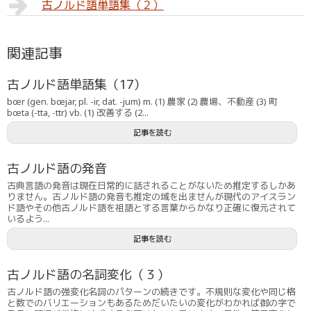
古ノルド語単語集（２）
関連記事
古ノルド語単語集（17）
bœr (gen. bœjar, pl. -ir, dat. -jum) m. (1) 農家 (2) 農場、不動産 (3) 町
bœta (-tta, -ttr) vb. (1) 改善する (2...
記事を読む
古ノルド語の発音
古典言語の発音は現在日常的に話されることがないため推定するしかあ
りません。古ノルド語の発音も推定の域を出ませんが現代のアイスラン
ド語やその他古ノルド語を祖語とする言葉からかなり正確に復元されて
いるよう...
記事を読む
古ノルド語の名詞変化（３）
古ノルド語の強変化名詞のパターンの続きです。不規則な変化や同じ格
と数でのバリエーションもあるためだいたいの変化がわかれば御の字で