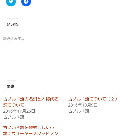
ク
F
リ
a
ッ
c
ク
e
し
b
て
o
T
o
いいね:
w
k
i
で
t
共
読み込み中…
t
有
e
す
r
る
で
に
共
は
有
ク
(
リ
新
ッ
し
ク
い
し
ウ
て
ィ
く
関連
ン
だ
ド
さ
ウ
い
古ノルド語の名詞と人称代名
古ノルド語について（２）
で
(
開
新
詞について
2016年10月9日
き
し
2016年11月26日
古ノルド語
ま
い
す
ウ
古ノルド語
)
ィ
ン
ド
古ノルド語を題材にした小
ウ
説：ウォーターメソッドマン
で