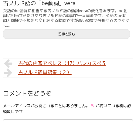
古ノルド語の「be動詞」vera
英語のbe動詞に相当する古ノルド語の動詞veraの変化をみます。be動
詞に相当するだけあり古ノルド語の動詞で一番重要です。英語のbe動
詞と同様で不規則な変化をする動詞ですが高い頻度で登場するのですぐ
に...
記事を読む
古代の画家アペレス（17）パンカスペ３
古ノルド語単語集（２）
コメントをどうぞ
メールアドレスが公開されることはありません。
※
が付いている欄は必
須項目です