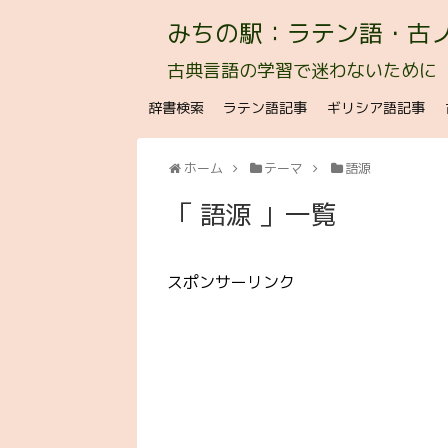
みちの駅：ラテン語・古
古典言語の学習で迷わないために
辞書検索
ラテン語記事
ギリシア語記事
ホーム
テーマ
語源
「 語源 」一覧
スポンサーリンク