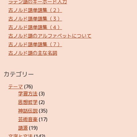
ラテン語のキーボード入力
古ノルド語単語集（２）
古ノルド語単語集（３）
古ノルド語単語集（４）
古ノルド語のアルファベットについて
古ノルド語単語集（７）
古ノルド語の主な名詞
カテゴリー
テーマ
(76)
学習方法
(3)
思想哲学
(2)
神話伝説
(35)
芸術音楽
(17)
語源
(19)
文字と文法
(142)