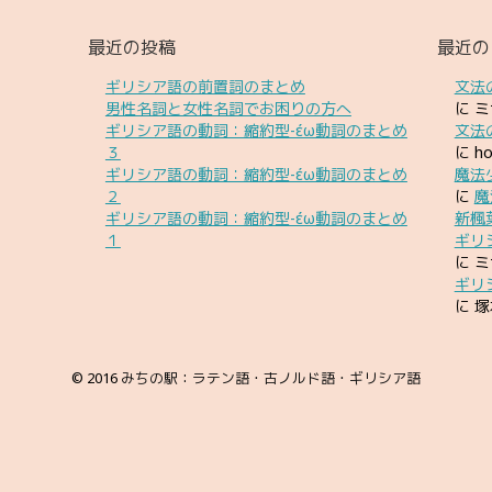
最近の投稿
最近の
ギリシア語の前置詞のまとめ
文法
男性名詞と女性名詞でお困りの方へ
に
ミ
ギリシア語の動詞：縮約型-έω動詞のまとめ
文法
３
に
h
ギリシア語の動詞：縮約型-έω動詞のまとめ
魔法
２
に
魔
ギリシア語の動詞：縮約型-έω動詞のまとめ
新楓
１
ギリ
に
ミ
ギリ
に
塚
© 2016
みちの駅：ラテン語・古ノルド語・ギリシア語