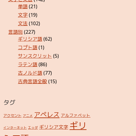
単語
(21)
文字
(19)
文法
(102)
言語別
(227)
ギリシア語
(62)
コプト語
(1)
サンスクリット
(5)
ラテン語
(86)
古ノルド語
(77)
古典言語全般
(15)
タグ
アペレス
アルファベット
アクセント
アニメ
ギリ
ギリシア文字
インターネット
エッダ