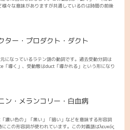
ど様々な意味がありますが共通しているのは時間の前後
クター・プロダクト・ダクト
英単語の元になっているラテン語の動詞です。過去受動分詞は
uce「導く」、受動態はduct「導かれる」という形になり
ニン・メランコリー・白血病
 メラースは「濃い色の」「黒い」「暗い」などを意味する形容詞
にこの形容詞が使われています。この対義語はλευκός