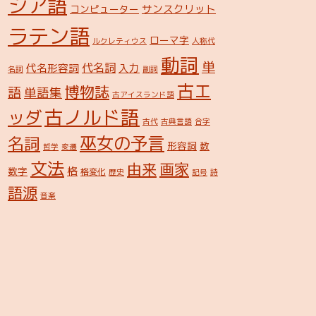
シア語
サンスクリット
コンピューター
ラテン語
ローマ字
ルクレティウス
人称代
動詞
単
代名詞
代名形容詞
入力
名詞
副詞
古エ
博物誌
語
単語集
古アイスランド語
古ノルド語
ッダ
古代
古典言語
合字
巫女の予言
名詞
形容詞
数
哲学
変遷
文法
由来
画家
格
数字
格変化
歴史
記号
詩
語源
音楽