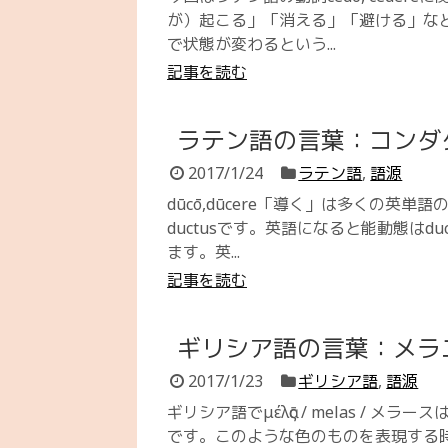
が）起こる」「消える」「避ける」な
で状態が変わるという...
記事を読む
ラテン語の言葉：コンダ
2017/1/24
ラテン語
,
語源
dūcō,dūcere「導く」は多くの
ductusです。英語になると能動態はd
ます。英...
記事を読む
ギリシア語の言葉：メラ
2017/1/23
ギリシア語
,
語源
ギリシア語でμέλᾱς / melas /
です。このような色のものを表現する時