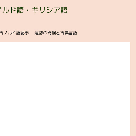
ノルド語・ギリシア語
古ノルド語記事
遺跡の発掘と古典言語