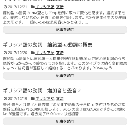
2017/12/21
ギリシア語
,
文法
縮約型-ω動詞の-άω型としてτιμῶを例に取って変化を見ます。縮約するも
の、縮約しないものと理論上の形を併記します。*から始まるものが理論
上の形です。 一般に-α-ε-は長母音の-α-となり、...
記事を読む
ギリシア語の動詞：縮約型-ω動詞の概要
2017/12/20
ギリシア語
,
文法
縮約型-ω動詞とは直説法一人称単数現在能動態が-ωで終わる動詞のうち
語幹が-αか-εか-οで終わるものを指します。このタイプでは続く変化語尾
によっては母音が連続して縮約することがあります。λύωのよう...
記事を読む
ギリシア語の動詞：増加音と畳音２
2017/12/19
ギリシア語
,
文法
畳音 畳音とは完了と過去完了の変化で語根の子音に-ε-を付けたものが接
頭辞に追加される現象を指します。λύω の完了はλέλυκαですがこの頭の
λε-が畳音です。過去完了ἐλελύκειν は増加音...
記事を読む