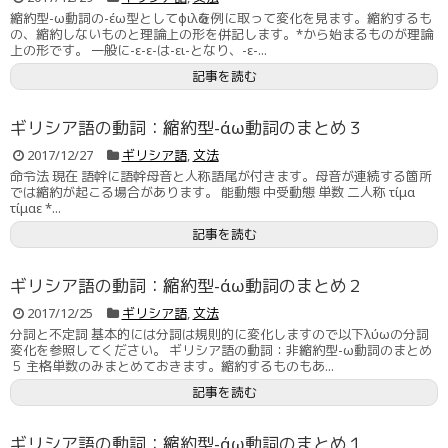
縮約型-ω動詞の-έω型としてφιλῶを例に取って変化を見ます。縮約するも
の、縮約しないものと理論上の形を併記します。*から始まるものが理論
上の形です。 一般に-ε-ε-は-ει-となり、-ε-...
記事を読む
ギリシア語の動詞：縮約型-άω動詞のまとめ３
2017/12/27
ギリシア語
,
文法
命令法 現在 語幹に語幹母音と人称語尾が付きます。母音が連続する箇所
では縮約が起こる場合があります。 能動態 中受動態 単数 二人称 τίμα
τίμαε *...
記事を読む
ギリシア語の動詞：縮約型-άω動詞のまとめ２
2017/12/25
ギリシア語
,
文法
分詞と不定詞 基本的には分詞は規則的に変化しますので以下λύωの分詞
変化を参照してください。 ギリシア語の動詞：非縮約型-ω動詞のまとめ
５ 主格単数のみまとめておきます。縮約するものもあ...
記事を読む
ギリシア語の動詞：縮約型-άω動詞のまとめ１