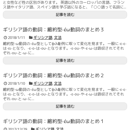
と女性など性の区別があります。 英語以外のヨーロッパの言語、フラン
ス語やイタリア語、スペイン語を学ぶ話になると、「○○語って名詞に...
記事を読む
ギリシア語の動詞：縮約型-έω動詞のまとめ３
2018/1/11
ギリシア語
,
文法
縮約型-ω動詞の-έω型としてφιλῶを例に取って変化を見ます。 一般に-ε-ε-
は-ει-となり、-ε-ο-は-ου-となります。-ε-ου-や-ε-ω-は吸収されてそれ
ぞれ-ου-と-ω-に...
記事を読む
ギリシア語の動詞：縮約型-έω動詞のまとめ２
2018/1/10
ギリシア語
,
文法
縮約型-ω動詞の-έω型としてφιλῶを例に取って変化を見ます。 一般に-ε-ε-
は-ει-となり、-ε-ο-は-ου-となります。-ε-ου-や-ε-ω-は吸収されてそれ
ぞれ-ου-と-ω-に...
記事を読む
ギリシア語の動詞：縮約型-έω動詞のまとめ１
2017/12/29
ギリシア語
,
文法