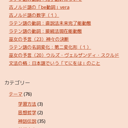
古ノルド語の「be動詞」vera
古ノルド語の数字（１）
ラテン語の動詞：直説法未来完了能動態
ラテン語の動詞：接続法現在能動態
巫女の予言（23）神々の決断
ラテン語の名詞変化：第二変化形（１）
巫女の予言（20）ウルズ・ヴェルザンディ・スクルド
文法の格：日本語でいう「てにをは」のこと
カテゴリー
テーマ
(76)
学習方法
(3)
思想哲学
(2)
神話伝説
(35)