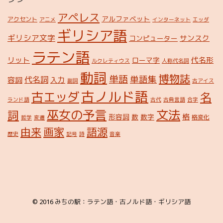
アペレス
アルファベット
アクセント
アニメ
インターネット
エッダ
ギリシア語
ギリシア文字
サンスク
コンピューター
ラテン語
リット
代名形
ローマ字
ルクレティウス
人称代名詞
動詞
博物誌
単語
単語集
代名詞
容詞
入力
副詞
古アイス
古ノルド語
古エッダ
名
ランド語
古代
古典言語
合字
巫女の予言
文法
詞
格
形容詞
数
数字
格変化
哲学
変遷
由来
画家
語源
歴史
記号
詩
音楽
© 2016
みちの駅：ラテン語・古ノルド語・ギリシア語