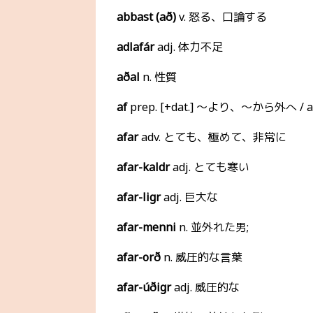
abbast (að)
v. 怒る、口論する
adlafár
adj. 体力不足
aðal
n. 性質
af
prep. [+dat.] 〜より、〜から外へ / 
afar
adv. とても、極めて、非常に
afar-kaldr
adj. とても寒い
afar-ligr
adj. 巨大な
afar-menni
n. 並外れた男;
afar-orð
n. 威圧的な言葉
afar-úðigr
adj. 威圧的な