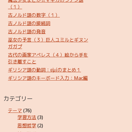
魔法少女まどか☆マギカのラテン語
（１）
古ノルド語の数字（１）
古ノルド語の接続詞
古ノルド語の発音
巫女の予言（３）巨人ユミルとギヌン
ガガプ
古代の画家アペレス（４）絵から手を
引き離すこと
ギリシア語の動詞：εἰμίのまとめ１
ギリシア語のキーボード入力：Mac編
カテゴリー
テーマ
(76)
学習方法
(3)
思想哲学
(2)