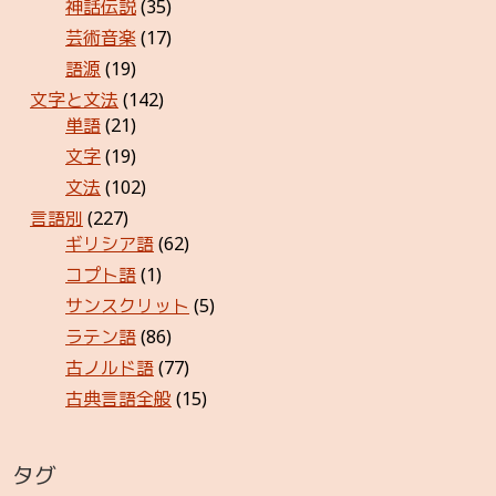
神話伝説
(35)
芸術音楽
(17)
語源
(19)
文字と文法
(142)
単語
(21)
文字
(19)
文法
(102)
言語別
(227)
ギリシア語
(62)
コプト語
(1)
サンスクリット
(5)
ラテン語
(86)
古ノルド語
(77)
古典言語全般
(15)
タグ