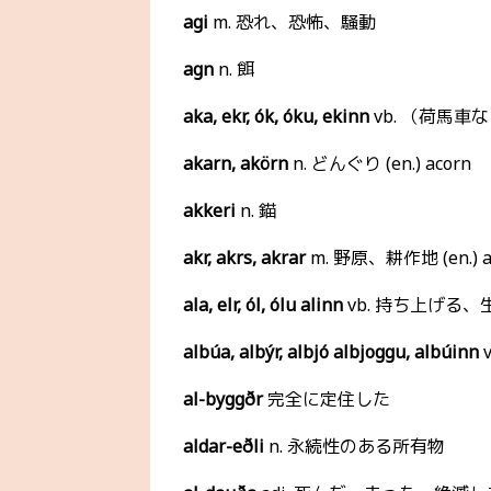
agi
m. 恐れ、恐怖、騒動
agn
n. 餌
aka, ekr, ók, óku, ekinn
vb. （荷馬車
akarn, akörn
n. どんぐり (en.) acorn
akkeri
n. 錨
akr, akrs, akrar
m. 野原、耕作地 (en.) 
ala, elr, ól, ólu alinn
vb. 持ち上げる
albúa, albýr, albjó albjoggu, albúinn
al-byggðr
完全に定住した
aldar-eðli
n. 永続性のある所有物