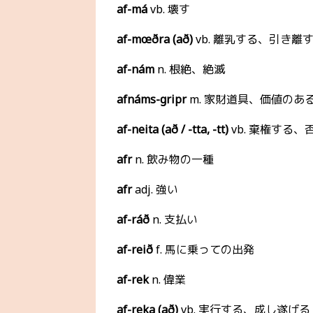
af-má
vb. 壊す
af-mœðra (að)
vb. 離乳する、引き離
af-nám
n. 根絶、絶滅
afnáms-gripr
m. 家財道具、価値のあ
af-neita (að / -tta, -tt)
vb. 棄権する、
afr
n. 飲み物の一種
afr
adj. 強い
af-ráð
n. 支払い
af-reið
f. 馬に乗っての出発
af-rek
n. 偉業
af-reka (að)
vb. 実行する、成し遂げる