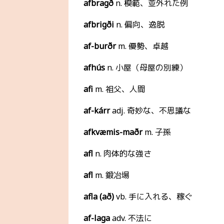
afbragð
n. 模範、並外れた例
afbrigði
n. 偏向、逸脱
af-burðr
m. 優勢、卓越
afhús
n. 小屋（母屋の別練）
afi
m. 祖父、人間
af-kárr
adj. 奇妙な、不思議な
afkvæmis-maðr
m. 子孫
afl
n. 肉体的な強さ
afl
m. 鍛冶場
afla (að)
vb. 手に入れる、稼ぐ
af-laga
adv. 不法に