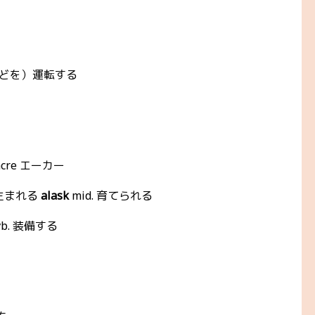
などを）運転する
acre エーカー
、生まれる
alask
mid. 育てられる
vb. 装備する