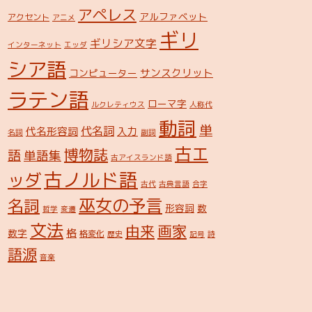
アペレス
アルファベット
アクセント
アニメ
ギリ
ギリシア文字
インターネット
エッダ
シア語
サンスクリット
コンピューター
ラテン語
ローマ字
ルクレティウス
人称代
動詞
単
代名詞
代名形容詞
入力
名詞
副詞
古エ
博物誌
語
単語集
古アイスランド語
古ノルド語
ッダ
古代
古典言語
合字
巫女の予言
名詞
形容詞
数
哲学
変遷
文法
由来
画家
格
数字
格変化
歴史
記号
詩
語源
音楽