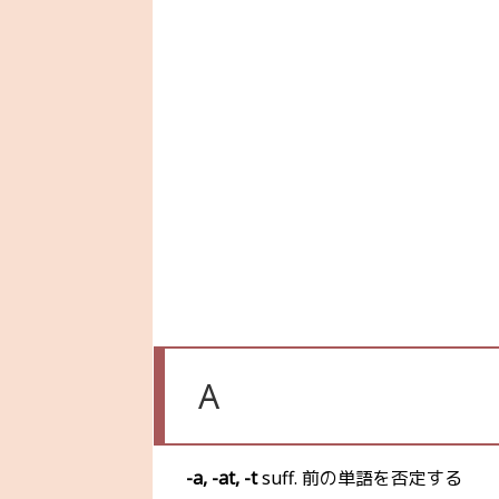
A
-a, -at, -t
suff. 前の単語を否定する