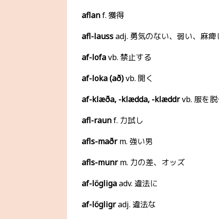
aflan
f. 獲得
afl-lauss
adj. 勇気のない、弱い、麻痺
af-lofa
vb. 禁止する
af-loka (að)
vb. 開く
af-klæða, -klædda, -klæddr
vb. 服を
afl-raun
f. 力試し
afls-maðr
m. 強い男
afls-munr
m. 力の差、オッズ
af-lögliga
adv. 違法に
af-lögligr
adj. 違法な