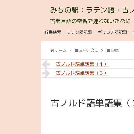
みちの駅：ラテン語・古
古典言語の学習で迷わないために
辞書検索
ラテン語記事
ギリシア語記事
ホーム
文字と文法
単語
古ノルド語単語集（１）
古ノルド語単語集（３）
古ノルド語単語集（