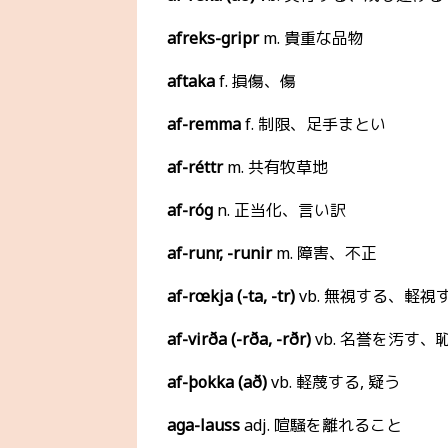
afreks-gripr
m. 貴重な品物
aftaka
f. 損傷、傷
af-remma
f. 制限、足手まとい
af-réttr
m. 共有牧草地
af-róg
n. 正当化、言い訳
af-runr, -runir
m. 障害、不正
af-rœkja (-ta, -tr)
vb. 無視する、軽視
af-virða (-rða, -rðr)
vb. 名誉を汚す
af-þokka (að)
vb. 軽蔑する, 疑う
aga-lauss
adj. 喧騒を離れること