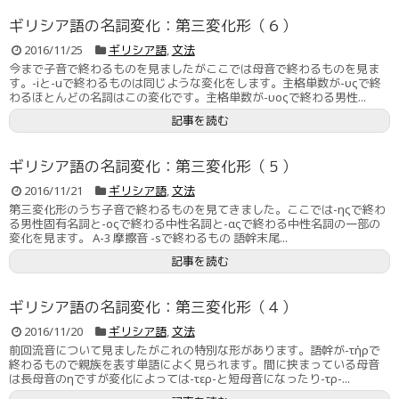
ギリシア語の名詞変化：第三変化形（６）
2016/11/25
ギリシア語
,
文法
今まで子音で終わるものを見ましたがここでは母音で終わるものを見ま
す。-iと-uで終わるものは同じような変化をします。主格単数が-υςで終
わるほとんどの名詞はこの変化です。主格単数が-υοςで終わる男性...
記事を読む
ギリシア語の名詞変化：第三変化形（５）
2016/11/21
ギリシア語
,
文法
第三変化形のうち子音で終わるものを見てきました。ここでは-ηςで終わ
る男性固有名詞と-οςで終わる中性名詞と-αςで終わる中性名詞の一部の
変化を見ます。 A-3 摩擦音 -sで終わるもの 語幹末尾...
記事を読む
ギリシア語の名詞変化：第三変化形（４）
2016/11/20
ギリシア語
,
文法
前回流音について見ましたがこれの特別な形があります。語幹が-τήρで
終わるもので親族を表す単語によく見られます。間に挟まっている母音
は長母音のηですが変化によっては-τερ-と短母音になったり-τρ-...