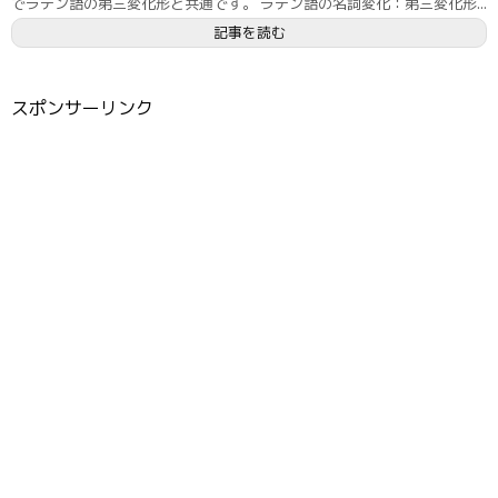
でラテン語の第三変化形と共通です。 ラテン語の名詞変化：第三変化形...
記事を読む
スポンサーリンク