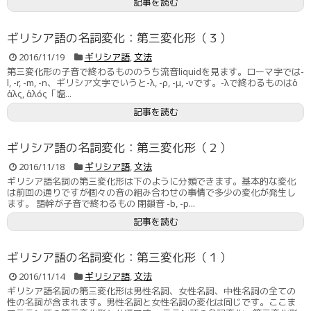
記事を読む
ギリシア語の名詞変化：第三変化形（３）
2016/11/19
ギリシア語
,
文法
第三変化形の子音で終わるもののうち流音liquidを見ます。ローマ字では-
l, -r, -m, -n、ギリシア文字でいうと-λ, -ρ, -μ, -νです。-λで終わるものはὁ
ἁλς, ἁλός「塩...
記事を読む
ギリシア語の名詞変化：第三変化形（２）
2016/11/18
ギリシア語
,
文法
ギリシア語名詞の第三変化形は下のように分類できます。基本的な変化
は前回の通りですが個々の音の組み合わせの事情で多少の変化が発生し
ます。 語幹が子音で終わるもの 閉鎖音 -b, -p...
記事を読む
ギリシア語の名詞変化：第三変化形（１）
2016/11/14
ギリシア語
,
文法
ギリシア語名詞の第三変化形は男性名詞、女性名詞、中性名詞の全ての
性の名詞が含まれます。男性名詞と女性名詞の変化は同じです。ここま