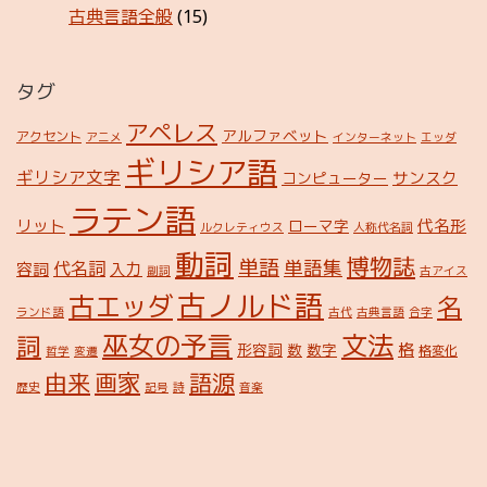
古典言語全般
(15)
タグ
アペレス
アルファベット
アクセント
アニメ
インターネット
エッダ
ギリシア語
ギリシア文字
サンスク
コンピューター
ラテン語
リット
代名形
ローマ字
ルクレティウス
人称代名詞
動詞
博物誌
単語
単語集
代名詞
容詞
入力
副詞
古アイス
古ノルド語
古エッダ
名
ランド語
古代
古典言語
合字
巫女の予言
文法
詞
格
形容詞
数
数字
格変化
哲学
変遷
由来
画家
語源
歴史
記号
詩
音楽