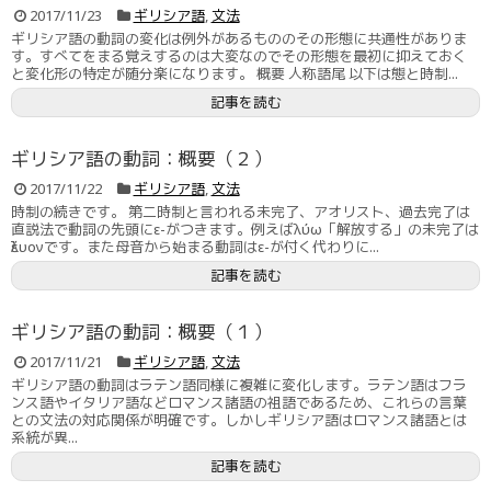
2017/11/23
ギリシア語
,
文法
ギリシア語の動詞の変化は例外があるもののその形態に共通性がありま
す。すべてをまる覚えするのは大変なのでその形態を最初に抑えておく
と変化形の特定が随分楽になります。 概要 人称語尾 以下は態と時制...
記事を読む
ギリシア語の動詞：概要（２）
2017/11/22
ギリシア語
,
文法
時制の続きです。 第二時制と言われる未完了、アオリスト、過去完了は
直説法で動詞の先頭にε-がつきます。例えばλύω「解放する」の未完了は
ἔλυονです。また母音から始まる動詞はε-が付く代わりに...
記事を読む
ギリシア語の動詞：概要（１）
2017/11/21
ギリシア語
,
文法
ギリシア語の動詞はラテン語同様に複雑に変化します。ラテン語はフラ
ンス語やイタリア語などロマンス諸語の祖語であるため、これらの言葉
との文法の対応関係が明確です。しかしギリシア語はロマンス諸語とは
系統が異...
記事を読む