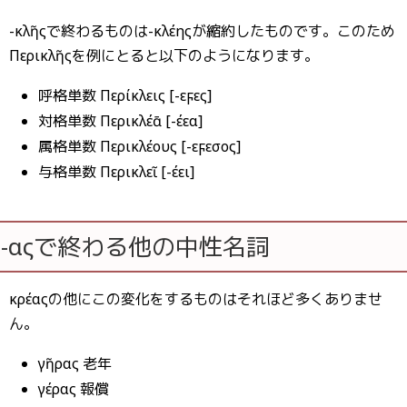
-κλῆςで終わるものは-κλέηςが縮約したものです。このため
Περικλῆςを例にとると以下のようになります。
呼格単数 Περίκλεις [-εϝες]
対格単数 Περικλέᾱ [-έεα]
属格単数 Περικλέους [-εϝεσος]
与格単数 Περικλεῖ [-έει]
-αςで終わる他の中性名詞
κρέαςの他にこの変化をするものはそれほど多くありませ
ん。
γῆρας 老年
γέρας 報償