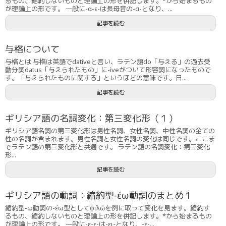
るもの、縮約しないものと理論上の形を併記します。*から始まるもの
が理論上の形です。 一般に-α-ε-は長母音の-α-となり、...
記事を読む
与格について
与格とは 与格は英語でdativeと言い、ラテン語do「与える」の過去受
動分詞datus「与えられたもの」に-iveがついて形容詞になったもので
す。「与えられたものに関する」というほどの意味です。日...
記事を読む
ギリシア語の名詞変化：第三変化形（１）
ギリシア語名詞の第三変化形は男性名詞、女性名詞、中性名詞の全ての
性の名詞が含まれます。男性名詞と女性名詞の変化は同じです。ここま
でラテン語の第三変化形と共通です。 ラテン語の名詞変化：第三変化
形...
記事を読む
ギリシア語の動詞：縮約型-έω動詞のまとめ１
縮約型-ω動詞の-έω型としてφιλῶを例に取って変化を見ます。縮約す
るもの、縮約しないものと理論上の形を併記します。*から始まるもの
が理論上の形です。 一般に-ε-ε-は-ει-となり、-ε-...