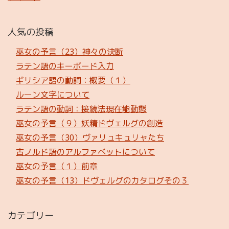
人気の投稿
巫女の予言（23）神々の決断
ラテン語のキーボード入力
ギリシア語の動詞：概要（１）
ルーン文字について
ラテン語の動詞：接続法現在能動態
巫女の予言（９）妖精ドヴェルグの創造
巫女の予言（30）ヴァリュキュリャたち
古ノルド語のアルファベットについて
巫女の予言（１）前章
巫女の予言（13）ドヴェルグのカタログその３
カテゴリー