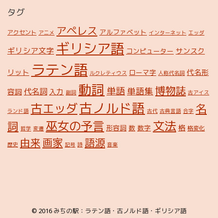
タグ
アペレス
アルファベット
アクセント
アニメ
インターネット
エッダ
ギリシア語
ギリシア文字
サンスク
コンピューター
ラテン語
リット
代名形
ローマ字
ルクレティウス
人称代名詞
動詞
博物誌
単語
単語集
代名詞
容詞
入力
副詞
古アイス
古ノルド語
古エッダ
名
ランド語
古代
古典言語
合字
巫女の予言
文法
詞
格
形容詞
数
数字
格変化
哲学
変遷
由来
画家
語源
歴史
記号
詩
音楽
© 2016
みちの駅：ラテン語・古ノルド語・ギリシア語