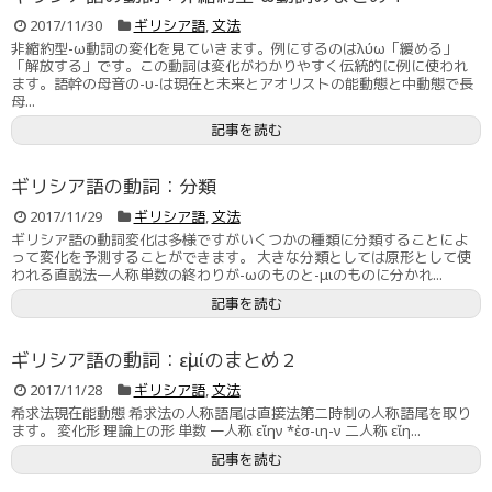
2017/11/30
ギリシア語
,
文法
非縮約型-ω動詞の変化を見ていきます。例にするのはλύω「緩める」
「解放する」です。この動詞は変化がわかりやすく伝統的に例に使われ
ます。語幹の母音の-υ-は現在と未来とアオリストの能動態と中動態で長
母...
記事を読む
ギリシア語の動詞：分類
2017/11/29
ギリシア語
,
文法
ギリシア語の動詞変化は多様ですがいくつかの種類に分類することによ
って変化を予測することができます。 大きな分類としては原形として使
われる直説法一人称単数の終わりが-ωのものと-μιのものに分かれ...
記事を読む
ギリシア語の動詞：εἰμίのまとめ２
2017/11/28
ギリシア語
,
文法
希求法現在能動態 希求法の人称語尾は直接法第二時制の人称語尾を取り
ます。 変化形 理論上の形 単数 一人称 εἴην *ἐσ-ιη-ν 二人称 εἴη...
記事を読む