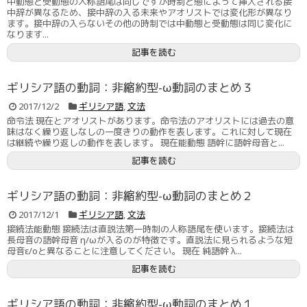
中動態と受動態の人称語尾は同じですが時制と態によって挿入される接
中辞が異なるため、接中辞の入る未来やアオリストでは変化形が異なり
ます。接中辞の入らないその他の時制では中動態と受動態は同じ変化に
なります...
記事を読む
ギリシア語の動詞：非縮約型-ω動詞のまとめ３
2017/12/2
ギリシア語
,
文法
命令法 現在とアオリストがあります。命令法のアオリストには過去の意
味はなく繰り返しなしの一度きりの動作を表します。これに対して現在
は継続や繰り返しの動作を表します。 現在能動態 語幹に語幹母音と...
記事を読む
ギリシア語の動詞：非縮約型-ω動詞のまとめ２
2017/12/1
ギリシア語
,
文法
接続法能動態 接続法は直説法第一時制の人称語尾を使います。接続法は
長母音の語幹母音 η/ωが入るのが特徴です。直説法に見られるような短
母音ε/οと異なることに注意してください。 現在 純語幹 λ...
記事を読む
ギリシア語の動詞：非縮約型-ω動詞のまとめ１