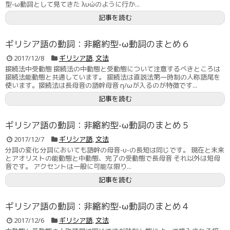
型-ω動詞として見てきた λυώのように行か...
記事を読む
ギリシア語の動詞：非縮約型-ω動詞のまとめ６
2017/12/8
ギリシア語
,
文法
接続法中受動態 接続法の中動態と受動態について注意するべきところは
接続法能動態と共通しています。 接続法は直説法第一時制の人称語尾を
使います。接続法は長母音の語幹母音 η/ωが入るのが特徴です...
記事を読む
ギリシア語の動詞：非縮約型-ω動詞のまとめ５
2017/12/7
ギリシア語
,
文法
分詞の変化 分詞においても語幹の母音-υ-の長短は同じです。 現在と未来
とアオリストの能動態と中動態、完了の受動態で長母音 それ以外は短母
音です。 アクセントは一般に可能な限り...
記事を読む
ギリシア語の動詞：非縮約型-ω動詞のまとめ４
2017/12/6
ギリシア語
,
文法