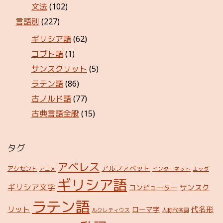
文法
(102)
言語別
(227)
ギリシア語
(62)
コプト語
(1)
サンスクリット
(5)
ラテン語
(86)
古ノルド語
(77)
古典言語全般
(15)
タグ
アペレス
アルファベット
アクセント
アニメ
インターネット
エッダ
ギリシア語
ギリシア文字
サンスク
コンピューター
ラテン語
リット
代名形
ローマ字
ルクレティウス
人称代名詞