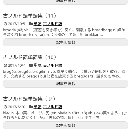
記事を読む
古ノルド語単語集（11）
2017/10/5
単語
,
古ノルド語
brodda (að) vb. （家畜を突き棒で）突く、刺激する broddhögg n. 峰か
ら吹く風 broddr (-s, -ar) m.（武器の）尖端、釘 brokkari ...
記事を読む
古ノルド語単語集（10）
2017/10/4
単語
,
古ノルド語
bregða, brugðu, brugðinn vb. 素早く動く、（誓いや信仰を）破る、回
す、交換する bregða búi 財産を放棄する bregðda tali 話すのをやめ...
記事を読む
古ノルド語単語集（９）
2017/6/20
単語
,
古ノルド語
blað n. 木の葉、ページ、刃 (en)blade blaðra (að) vb. (木の葉のように)ひ
らひらとはためく blaðra f.袋状の物、脳 blak n. 平手打ち...
記事を読む