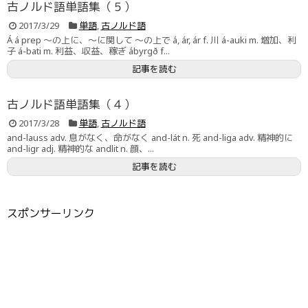
古ノルド語単語集（５）
2017/3/29
単語
,
古ノルド語
Á á prep 〜の上に、〜に関して 〜の上で á, ár, ár f. 川 á-auki m. 増加、利
子 á-bati m. 利益、収益、稼ぎ ábyrgð f...
記事を読む
古ノルド語単語集（４）
2017/3/28
単語
,
古ノルド語
and-lauss adv. 息がなく、命がなく and-lát n. 死 and-liga adv. 精神的に
and-ligr adj. 精神的な andlit n. 顔、...
記事を読む
スポンサーリンク