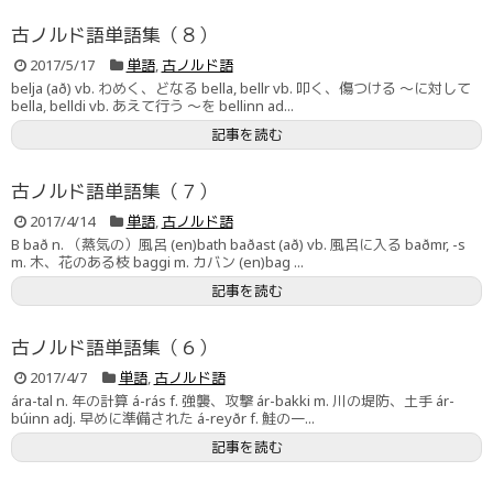
古ノルド語単語集（８）
2017/5/17
単語
,
古ノルド語
belja (að) vb. わめく、どなる bella, bellr vb. 叩く、傷つける 〜に対して
bella, belldi vb. あえて行う 〜を bellinn ad...
記事を読む
古ノルド語単語集（７）
2017/4/14
単語
,
古ノルド語
B bað n. （蒸気の）風呂 (en)bath baðast (að) vb. 風呂に入る baðmr, -s
m. 木、花のある枝 baggi m. カバン (en)bag ...
記事を読む
古ノルド語単語集（６）
2017/4/7
単語
,
古ノルド語
ára-tal n. 年の計算 á-rás f. 強襲、攻撃 ár-bakki m. 川の堤防、土手 ár-
búinn adj. 早めに準備された á-reyðr f. 鮭の一...
記事を読む