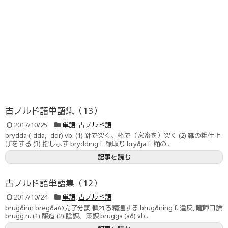
古ノルド語単語集（13）
2017/10/25
単語
,
古ノルド語
brydda (-dda, -ddr) vb. (1) 針で突く、棒で（家畜を）突く (2) 靴の粗仕上
げをする (3) 指し示す brydding f. 縁取り bryðja f. 桶の...
記事を読む
古ノルド語単語集（12）
2017/10/24
単語
,
古ノルド語
brugðinn bregðaの完了分詞 慣れる精通する brugðning f. 違反, 喧嘩口論
brugg n. (1) 醸造 (2) 陰謀、策謀 brugga (að) vb...