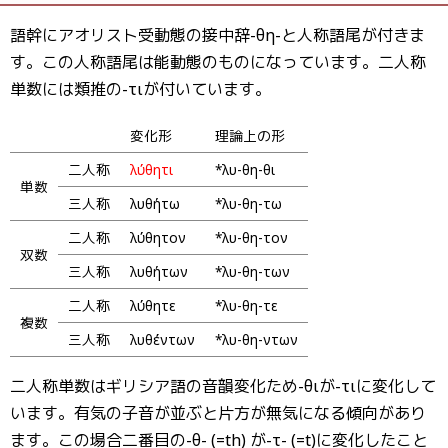
語幹にアオリスト受動態の接中辞-θη-と人称語尾が付きま
す。この人称語尾は能動態のものになっています。二人称
単数には類推の-τιが付いています。
変化形
理論上の形
二人称
λύθητι
*λυ-θη-θι
単数
三人称
λυθήτω
*λυ-θη-τω
二人称
λύθητον
*λυ-θη-τον
双数
三人称
λυθήτων
*λυ-θη-των
二人称
λύθητε
*λυ-θη-τε
複数
三人称
λυθέντων
*λυ-θη-ντων
二人称単数はギリシア語の音韻変化ため-θιが-τιに変化して
います。有気の子音が並ぶと片方が無気になる傾向があり
ます。この場合二番目の-θ- (=th) が-τ- (=t)に変化したこと