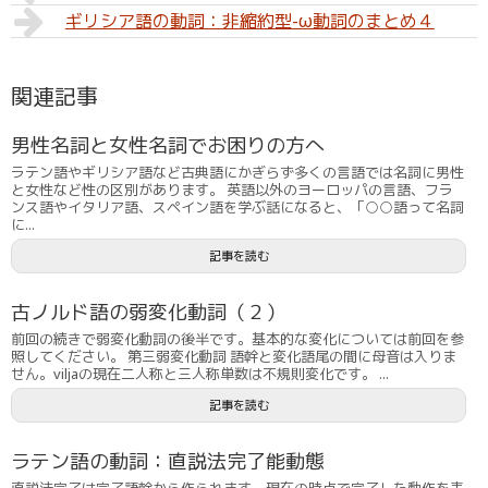
ギリシア語の動詞：非縮約型-ω動詞のまとめ４
関連記事
男性名詞と女性名詞でお困りの方へ
ラテン語やギリシア語など古典語にかぎらず多くの言語では名詞に男性
と女性など性の区別があります。 英語以外のヨーロッパの言語、フラ
ンス語やイタリア語、スペイン語を学ぶ話になると、「○○語って名詞
に...
記事を読む
古ノルド語の弱変化動詞（２）
前回の続きで弱変化動詞の後半です。基本的な変化については前回を参
照してください。 第三弱変化動詞 語幹と変化語尾の間に母音は入りま
せん。viljaの現在二人称と三人称単数は不規則変化です。 ...
記事を読む
ラテン語の動詞：直説法完了能動態
直説法完了は完了語幹から作られます。現在の時点で完了した動作を表