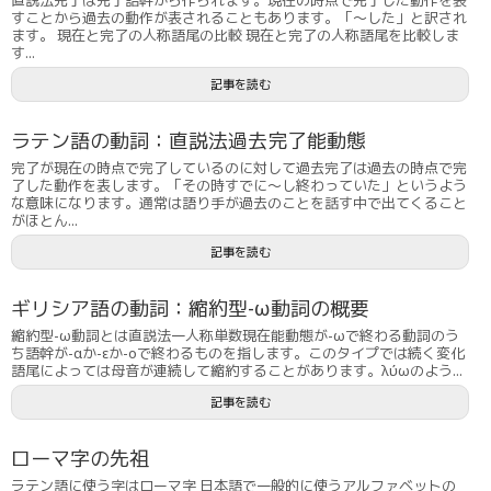
すことから過去の動作が表されることもあります。「〜した」と訳され
ます。 現在と完了の人称語尾の比較 現在と完了の人称語尾を比較しま
す...
記事を読む
ラテン語の動詞：直説法過去完了能動態
完了が現在の時点で完了しているのに対して過去完了は過去の時点で完
了した動作を表します。「その時すでに〜し終わっていた」というよう
な意味になります。通常は語り手が過去のことを話す中で出てくること
がほとん...
記事を読む
ギリシア語の動詞：縮約型-ω動詞の概要
縮約型-ω動詞とは直説法一人称単数現在能動態が-ωで終わる動詞のう
ち語幹が-αか-εか-οで終わるものを指します。このタイプでは続く変化
語尾によっては母音が連続して縮約することがあります。λύωのよう...
記事を読む
ローマ字の先祖
ラテン語に使う字はローマ字 日本語で一般的に使うアルファベットの