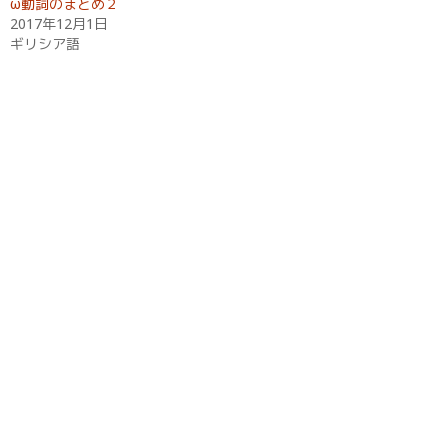
ω動詞のまとめ２
)
ィ
2017年12月1日
ン
ド
ギリシア語
ウ
で
開
き
ま
す
)