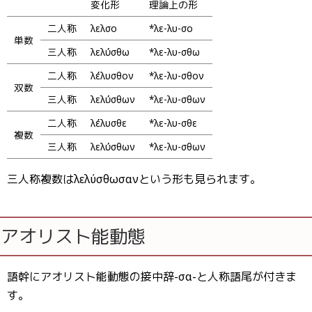
変化形
理論上の形
二人称
λελῦσο
*λε-λυ-σο
単数
三人称
λελύσθω
*λε-λυ-σθω
二人称
λέλυσθον
*λε-λυ-σθον
双数
三人称
λελύσθων
*λε-λυ-σθων
二人称
λέλυσθε
*λε-λυ-σθε
複数
三人称
λελύσθων
*λε-λυ-σθων
三人称複数はλελύσθωσανという形も見られます。
アオリスト能動態
語幹にアオリスト能動態の接中辞-σα-と人称語尾が付きま
す。