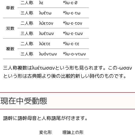
二人称
λῦε
*λυ-ε-∅
単数
三人称
λυέτω
*λυ-ε-τω
二人称
λύετον
*λυ-ε-τον
双数
三人称
λυέτων
*λυ-ε-των
二人称
λύετε
*λυ-ε-τε
複数
三人称
λυόντων
*λυ-ο-ντων
三人称複数はλυέτωσανという形も見られます。この-ωσαν
という形は古典期より後の比較的新しい時代のものです。
現在中受動態
語幹に語幹母音と人称語尾が付きます。
変化形
理論上の形