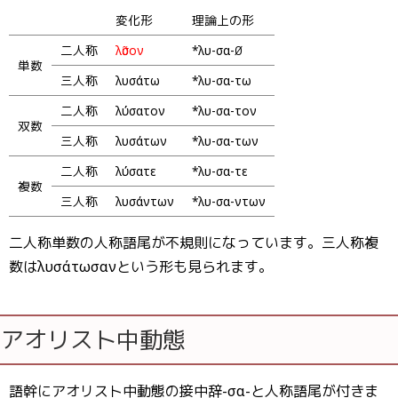
変化形
理論上の形
二人称
λῦσον
*λυ-σα-∅
単数
三人称
λυσάτω
*λυ-σα-τω
二人称
λύσατον
*λυ-σα-τον
双数
三人称
λυσάτων
*λυ-σα-των
二人称
λύσατε
*λυ-σα-τε
複数
三人称
λυσάντων
*λυ-σα-ντων
二人称単数の人称語尾が不規則になっています。三人称複
数はλυσάτωσανという形も見られます。
アオリスト中動態
語幹にアオリスト中動態の接中辞-σα-と人称語尾が付きま