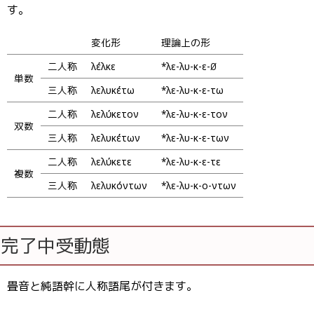
す。
変化形
理論上の形
二人称
λέλῦκε
*λε-λυ-κ-ε-∅
単数
三人称
λελυκέτω
*λε-λυ-κ-ε-τω
二人称
λελύκετον
*λε-λυ-κ-ε-τον
双数
三人称
λελυκέτων
*λε-λυ-κ-ε-των
二人称
λελύκετε
*λε-λυ-κ-ε-τε
複数
三人称
λελυκόντων
*λε-λυ-κ-ο-ντων
完了中受動態
畳音と純語幹に人称語尾が付きます。