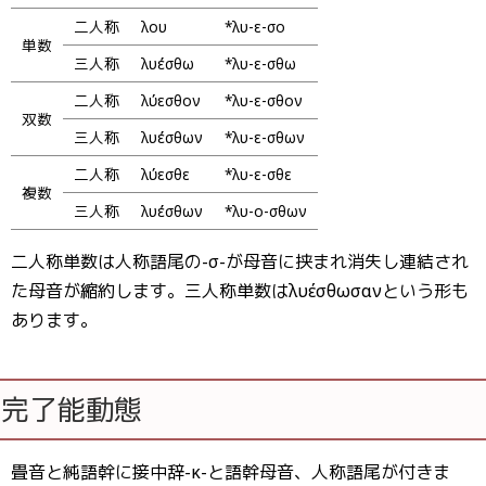
二人称
λῦου
*λυ-ε-σο
単数
三人称
λυέσθω
*λυ-ε-σθω
二人称
λύεσθον
*λυ-ε-σθον
双数
三人称
λυέσθων
*λυ-ε-σθων
二人称
λύεσθε
*λυ-ε-σθε
複数
三人称
λυέσθων
*λυ-ο-σθων
二人称単数は人称語尾の-σ-が母音に挟まれ消失し連結され
た母音が縮約します。三人称単数はλυέσθωσανという形も
あります。
完了能動態
畳音と純語幹に接中辞-κ-と語幹母音、人称語尾が付きま