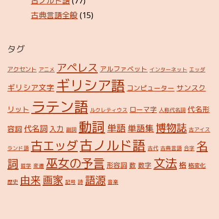
古ノルド語
(77)
古典言語全般
(15)
タグ
アペレス
アルファベット
アクセント
アニメ
インターネット
エッダ
ギリシア語
ギリシア文字
サンスク
コンピューター
ラテン語
リット
代名形
ローマ字
ルクレティウス
人称代名詞
動詞
博物誌
単語
単語集
代名詞
容詞
入力
副詞
古アイス
古ノルド語
古エッダ
名
ランド語
古代
古典言語
合字
巫女の予言
文法
詞
格
形容詞
数
数字
格変化
哲学
変遷
由来
画家
語源
歴史
記号
詩
音楽