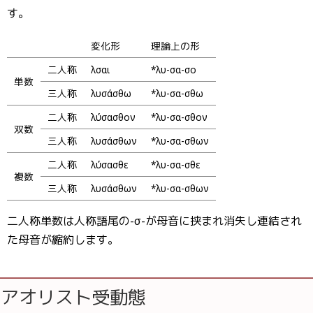
す。
変化形
理論上の形
二人称
λῦσαι
*λυ-σα-σο
単数
三人称
λυσάσθω
*λυ-σα-σθω
二人称
λύσασθον
*λυ-σα-σθον
双数
三人称
λυσάσθων
*λυ-σα-σθων
二人称
λύσασθε
*λυ-σα-σθε
複数
三人称
λυσάσθων
*λυ-σα-σθων
二人称単数は人称語尾の-σ-が母音に挟まれ消失し連結され
た母音が縮約します。
アオリスト受動態