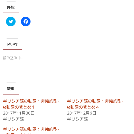
共有:
ク
F
リ
a
ッ
c
ク
e
し
b
て
o
T
o
いいね:
w
k
i
で
t
共
読み込み中…
t
有
e
す
r
る
で
に
共
は
有
ク
(
リ
新
ッ
関連
し
ク
い
し
ウ
て
ギリシア語の動詞：非縮約型-
ギリシア語の動詞：非縮約型-
ィ
く
ン
だ
ω動詞のまとめ１
ω動詞のまとめ４
ド
さ
2017年11月30日
2017年12月6日
ウ
い
で
(
ギリシア語
ギリシア語
開
新
き
し
ギリシア語の動詞：非縮約型-
ま
い
す
ウ