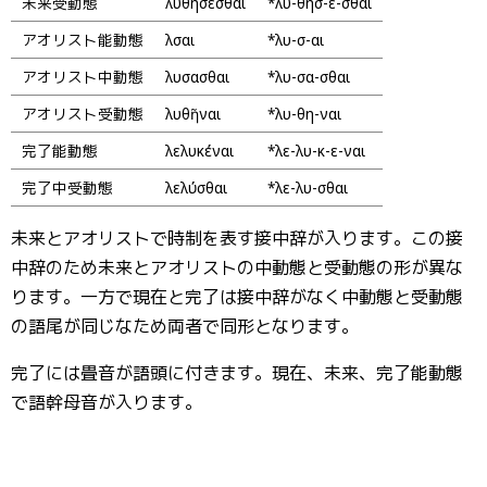
未来受動態
λυθήσεσθαι
*λυ-θησ-ε-σθαι
アオリスト能動態
λῦσαι
*λυ-σ-αι
アオリスト中動態
λυσασθαι
*λυ-σα-σθαι
アオリスト受動態
λυθῆναι
*λυ-θη-ναι
完了能動態
λελυκέναι
*λε-λυ-κ-ε-ναι
完了中受動態
λελύσθαι
*λε-λυ-σθαι
未来とアオリストで時制を表す接中辞が入ります。この接
中辞のため未来とアオリストの中動態と受動態の形が異な
ります。一方で現在と完了は接中辞がなく中動態と受動態
の語尾が同じなため両者で同形となります。
完了には畳音が語頭に付きます。現在、未来、完了能動態
で語幹母音が入ります。