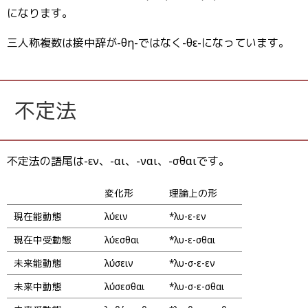
になります。
三人称複数は接中辞が-θη-ではなく-θε-になっています。
不定法
不定法の語尾は-εν、-αι、-ναι、-σθαιです。
変化形
理論上の形
現在能動態
λύειν
*λυ-ε-εν
現在中受動態
λύεσθαι
*λυ-ε-σθαι
未来能動態
λύσειν
*λυ-σ-ε-εν
未来中動態
λύσεσθαι
*λυ-σ-ε-σθαι