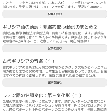
ことをローマ字といいますが、これは古代ローマで使われた字のことを
指します。ラテン語ではこのローマ字を使います。 英語ではRoma...
記事を読む
ギリシア語の動詞：非縮約型-ω動詞のまとめ２
接続法能動態 接続法は直説法第一時制の人称語尾を使います。接続法
は長母音の語幹母音 η/ωが入るのが特徴です。直説法に見られるような
短母音ε/οと異なることに注意してください。 現在 純語幹 λ...
記事を読む
古代ギリシアの音楽（１）
古代ギリシアの音楽は紀元前2000年頃からのクレタ文明からヘレニズム
期の終わりまでの2000年間、日常生活と密接に関わっていました。音楽
はすべての神話に登場します。 楽器 発掘された壺の絵から当時...
記事を読む
ラテン語の名詞変化：第三変化形（１）
名詞の第三変化形は変化に富んでいます。語幹のパターンが豊富なこと
に加え語尾変化にもバリエーションがあります。性については大きく男
女共通のパターンと中性のパターンの二つに分かれます。今回は先に語