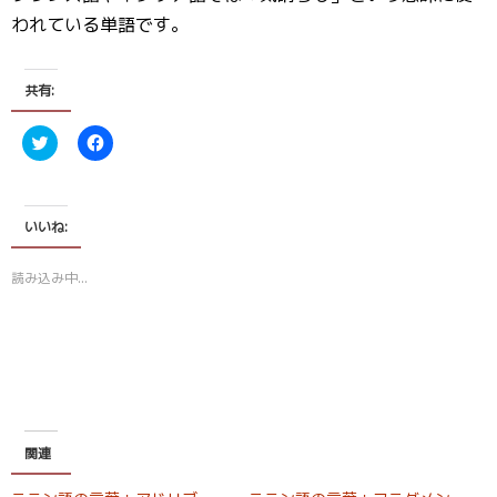
われている単語です。
共有:
ク
F
リ
a
ッ
c
ク
e
し
b
て
o
T
o
いいね:
w
k
i
で
t
共
読み込み中…
t
有
e
す
r
る
で
に
共
は
有
ク
(
リ
新
ッ
し
ク
い
し
ウ
て
ィ
く
関連
ン
だ
ド
さ
ウ
い