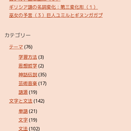
ギリシア語の名詞変化：第三変化形（１）
巫女の予言（３）巨人ユミルとギヌンガガプ
カテゴリー
テーマ
(76)
学習方法
(3)
思想哲学
(2)
神話伝説
(35)
芸術音楽
(17)
語源
(19)
文字と文法
(142)
単語
(21)
文字
(19)
文法
(102)