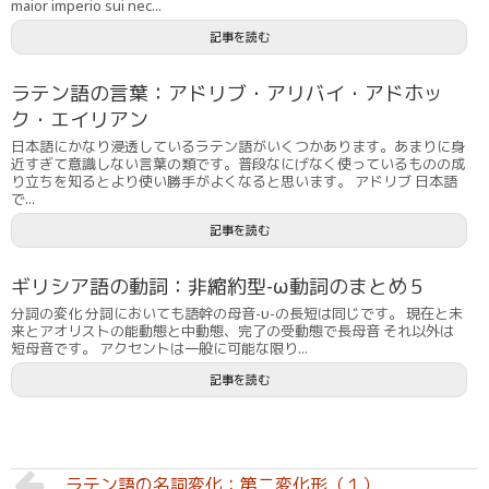
maior imperio sui nec...
記事を読む
ラテン語の言葉：アドリブ・アリバイ・アドホッ
ク・エイリアン
日本語にかなり浸透しているラテン語がいくつかあります。あまりに身
近すぎて意識しない言葉の類です。普段なにげなく使っているものの成
り立ちを知るとより使い勝手がよくなると思います。 アドリブ 日本語
で...
記事を読む
ギリシア語の動詞：非縮約型-ω動詞のまとめ５
分詞の変化 分詞においても語幹の母音-υ-の長短は同じです。 現在と未
来とアオリストの能動態と中動態、完了の受動態で長母音 それ以外は
短母音です。 アクセントは一般に可能な限り...
記事を読む
ラテン語の名詞変化：第二変化形（１）