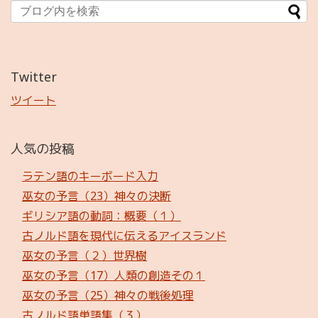
Twitter
ツイート
人気の投稿
ラテン語のキーボード入力
巫女の予言（23）神々の決断
ギリシア語の動詞：概要（１）
古ノルド語を現代に伝えるアイスランド
巫女の予言（２）世界樹
巫女の予言（17）人類の創造その１
巫女の予言（25）神々の戦後処理
古ノルド語単語集（３）