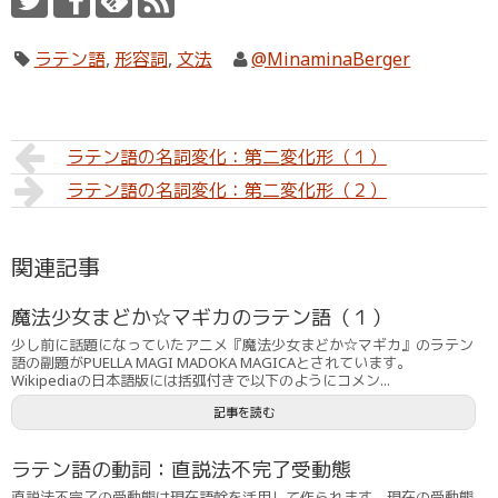
ラテン語
,
形容詞
,
文法
@MinaminaBerger
ラテン語の名詞変化：第二変化形（１）
ラテン語の名詞変化：第二変化形（２）
関連記事
魔法少女まどか☆マギカのラテン語（１）
少し前に話題になっていたアニメ『魔法少女まどか☆マギカ』のラテン
語の副題がPUELLA MAGI MADOKA MAGICAとされています。
Wikipediaの日本語版には括弧付きで以下のようにコメン...
記事を読む
ラテン語の動詞：直説法不完了受動態
直説法不完了の受動態は現在語幹を活用して作られます。現在の受動態