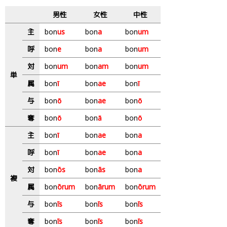
男性
女性
中性
主
bon
us
bon
a
bon
um
呼
bon
e
bon
a
bon
um
対
bon
um
bon
am
bon
um
単
属
bon
ī
bon
ae
bon
ī
与
bon
ō
bon
ae
bon
ō
奪
bon
ō
bon
ā
bon
ō
主
bon
ī
bon
ae
bon
a
呼
bon
ī
bon
ae
bon
a
対
bon
ōs
bon
ās
bon
a
複
属
bon
ōrum
bon
ārum
bon
ōrum
与
bon
īs
bon
īs
bon
īs
奪
bon
īs
bon
īs
bon
īs