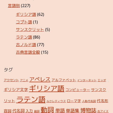
言語別
(227)
ギリシア語
(62)
コプト語
(1)
サンスクリット
(5)
ラテン語
(86)
古ノルド語
(77)
古典言語全般
(15)
タグ
アペレス
アルファベット
アクセント
アニメ
インターネット
エッダ
ギリシア語
ギリシア文字
サンスク
コンピューター
ラテン語
リット
代名形
ローマ字
ルクレティウス
人称代名詞
動詞
博物誌
単語
単語集
代名詞
容詞
入力
副詞
古アイス