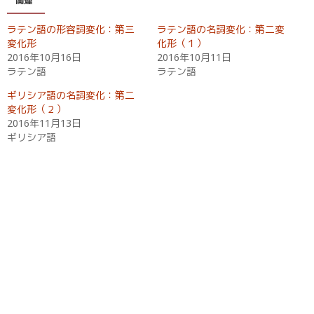
関連
ン
だ
ド
さ
ウ
い
ラテン語の形容詞変化：第三
ラテン語の名詞変化：第二変
で
(
開
新
変化形
化形（１）
き
し
2016年10月16日
2016年10月11日
ま
い
す
ウ
ラテン語
ラテン語
)
ィ
ン
ド
ギリシア語の名詞変化：第二
ウ
変化形（２）
で
開
2016年11月13日
き
ギリシア語
ま
す
)