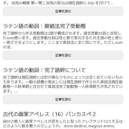
す。 活用の概要 第一第二活用の変化は現在語幹に-b(i)-を付けて...
記事を読む
ラテン語の動詞：接続法完了受動態
完了語幹から作る受動態は2語で構成されます。過去受動分詞と活用し
たsum使います。過去受動分詞は性と数で変化するため主語の性と数に
一致させるようにします。ここまで直説法と全く同じです。ただしsum
の活...
記事を読む
ラテン語の動詞：完了語幹について
完了語幹は現在語幹とは形が異なりものによっては全く似ていないもの
もあります。一般の辞書の見出しには現在語幹で作られた直説法現在能
動態一人称単数と合わせて直説法完了能動態一人称単数も平気されてい
ます。 ...
記事を読む
古代の画家アペレス（16）パンカスペ２
自分の愛人に画家アペレスが恋をしたと知ったアレクサンドロス大王は
どのように振る舞うのでしょうか。 dono dedit ei, magnus animo,