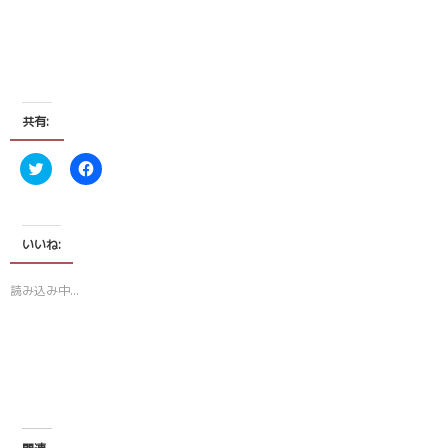
共有:
ク
F
リ
a
ッ
c
ク
e
し
b
て
o
T
o
いいね:
w
k
i
で
t
共
読み込み中…
t
有
e
す
r
る
で
に
共
は
有
ク
(
リ
新
ッ
し
ク
い
し
ウ
て
ィ
く