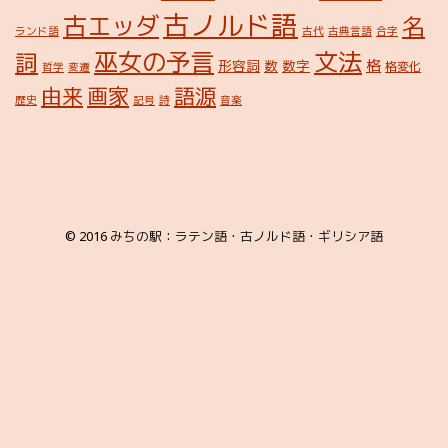
古ノルド語
古エッダ
名
ランド語
古代
古典言語
合字
巫女の予言
文法
詞
格
形容詞
数
数字
格変化
哲学
変遷
由来
画家
語源
歴史
記号
詩
音楽
© 2016
みちの駅：ラテン語・古ノルド語・ギリシア語