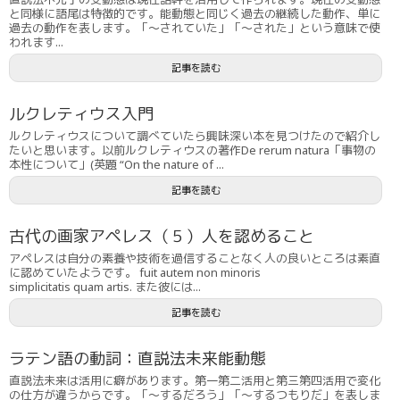
と同様に語尾は特徴的です。能動態と同じく過去の継続した動作、単に
過去の動作を表します。「〜されていた」「〜された」という意味で使
われます...
記事を読む
ルクレティウス入門
ルクレティウスについて調べていたら興味深い本を見つけたので紹介し
たいと思います。以前ルクレティウスの著作De rerum natura「事物の
本性について」(英題 “On the nature of ...
記事を読む
古代の画家アペレス（５）人を認めること
アペレスは自分の素養や技術を過信することなく人の良いところは素直
に認めていたようです。 fuit autem non minoris
simplicitatis quam artis. また彼には...
記事を読む
ラテン語の動詞：直説法未来能動態
直説法未来は活用に癖があります。第一第二活用と第三第四活用で変化
の仕方が違うからです。「〜するだろう」「〜するつもりだ」を表しま