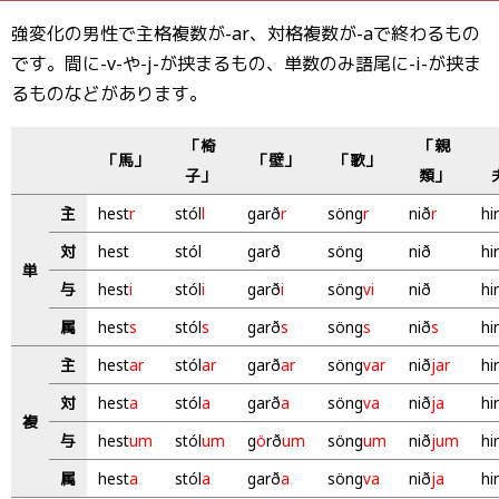
強変化の男性で主格複数が-ar、対格複数が-aで終わるもの
です。間に-v-や-j-が挟まるもの、単数のみ語尾に-i-が挟ま
るものなどがあります。
「椅
「親
「馬」
「壁」
「歌」
子」
類」
主
hest
r
stól
l
garð
r
söng
r
nið
r
hi
対
hest
stól
garð
söng
nið
hi
単
与
hest
i
stól
i
garð
i
söng
vi
nið
hi
属
hest
s
stól
s
garð
s
söng
s
nið
s
hi
主
hest
ar
stól
ar
garð
ar
söng
var
nið
jar
hi
対
hest
a
stól
a
garð
a
söng
va
nið
ja
hi
複
与
hest
um
stól
um
g
ö
rð
um
söng
um
nið
jum
hi
属
hest
a
stól
a
garð
a
söng
va
nið
ja
hi