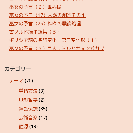
巫女の予言（２）世界樹
巫女の予言（17）人類の創造その１
巫女の予言（25）神々の戦後処理
古ノルド語単語集（３）
ギリシア語の名詞変化：第三変化形（１）
巫女の予言（３）巨人ユミルとギヌンガガプ
カテゴリー
テーマ
(76)
学習方法
(3)
思想哲学
(2)
神話伝説
(35)
芸術音楽
(17)
語源
(19)