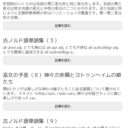
形容詞のいくらかは名詞の第三変化形と同じ変化をします。名詞の第三
変化は男女共通の変化と中性の変化の二つに分かれます。また名詞と同
じように主格呼格単数の形はバリエーションが豊富です。第一第二変化
形の主格...
記事を読む
古ノルド語単語集（３）
all-annt adj. とても熱心な all-apr adj. とても不快な all-auðsóttligr adj.
とても簡単に達成できる all-auðveldliga a...
記事を読む
巫女の予言（８）神々の余興とヨトゥンへイムの娘
たち
第8スタンザは楽しげな神々の様子とそこに迫る暗雲について書かれて
います。 テキスト Tefldu í túni, / teitir váru, 神々は中庭でチェスに興じ
楽しげであった var...
記事を読む
古ノルド語単語集（９）
blað n. 木の葉、ページ、刃 (en)blade blaðra (að) vb. (木の葉のように)