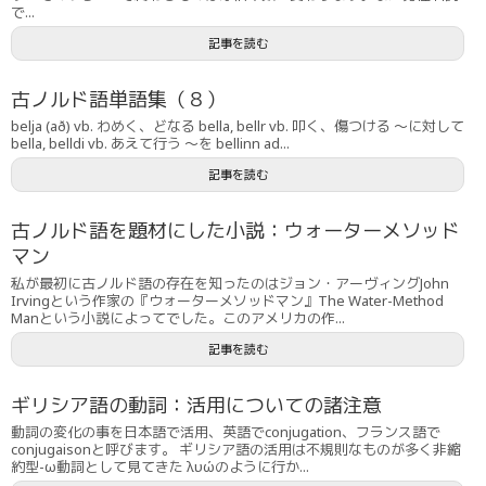
で...
記事を読む
古ノルド語単語集（８）
belja (að) vb. わめく、どなる bella, bellr vb. 叩く、傷つける 〜に対して
bella, belldi vb. あえて行う 〜を bellinn ad...
記事を読む
古ノルド語を題材にした小説：ウォーターメソッド
マン
私が最初に古ノルド語の存在を知ったのはジョン・アーヴィングJohn
Irvingという作家の『ウォーターメソッドマン』The Water-Method
Manという小説によってでした。このアメリカの作...
記事を読む
ギリシア語の動詞：活用についての諸注意
動詞の変化の事を日本語で活用、英語でconjugation、フランス語で
conjugaisonと呼びます。 ギリシア語の活用は不規則なものが多く非縮
約型-ω動詞として見てきた λυώのように行か...