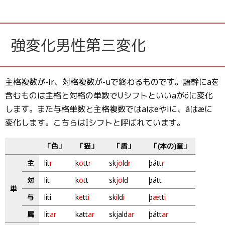
強変化男性第三変化
主格複数が-ir、対格複数が-uで終わるものです。語幹にaを
含むものは主格と対格の単数でUシフトといいaがöに変化
します。また与格単数と主格複数ではaはeやiに、áはæに
変化します。こちらはIシフトと呼ばれています。
「色」
「猫」
「盾」
「(本の)章」
主
lit
r
k
ö
tt
r
sk
jö
ld
r
þátt
r
対
lit
k
ö
tt
sk
jö
ld
þátt
単
与
liti
k
e
tt
i
sk
i
ld
i
þ
æ
tt
i
属
lit
ar
katt
ar
skjald
ar
þátt
ar