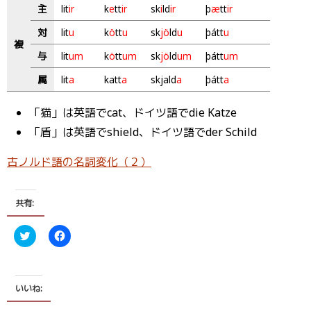
主
lit
ir
k
e
tt
ir
sk
i
ld
ir
þ
æ
tt
ir
対
lit
u
k
ö
tt
u
sk
jö
ld
u
þátt
u
複
与
lit
um
k
ö
tt
um
sk
jö
ld
um
þátt
um
属
lit
a
katt
a
skjald
a
þátt
a
「猫」は英語でcat、ドイツ語でdie Katze
「盾」は英語でshield、ドイツ語でder Schild
古ノルド語の名詞変化（２）
共有:
ク
F
リ
a
ッ
c
ク
e
し
b
て
o
T
o
いいね:
w
k
i
で