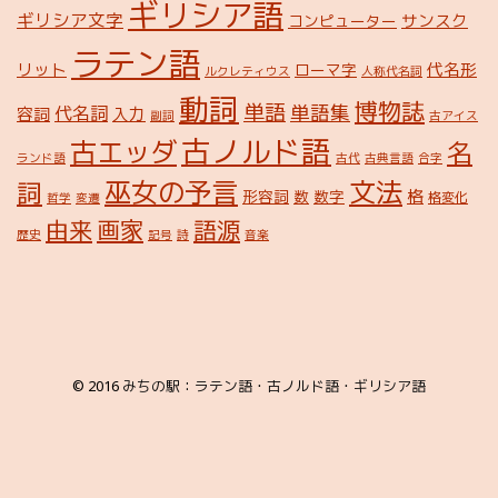
ギリシア語
ギリシア文字
サンスク
コンピューター
ラテン語
リット
代名形
ローマ字
ルクレティウス
人称代名詞
動詞
博物誌
単語
単語集
代名詞
容詞
入力
副詞
古アイス
古ノルド語
古エッダ
名
ランド語
古代
古典言語
合字
巫女の予言
文法
詞
格
形容詞
数
数字
格変化
哲学
変遷
由来
画家
語源
歴史
記号
詩
音楽
© 2016
みちの駅：ラテン語・古ノルド語・ギリシア語