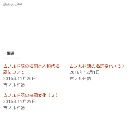
t
共
読み込み中…
t
有
e
す
r
る
で
に
共
は
有
ク
(
リ
新
ッ
し
ク
い
し
ウ
て
ィ
く
関連
ン
だ
ド
さ
ウ
い
古ノルド語の名詞と人称代名
古ノルド語の名詞変化（３）
で
(
開
新
詞について
2016年12月1日
き
し
2016年11月26日
古ノルド語
ま
い
す
ウ
古ノルド語
)
ィ
ン
ド
古ノルド語の名詞変化（２）
ウ
2016年11月29日
で
開
古ノルド語
き
ま
す
)