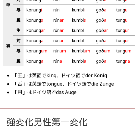
単
与
konung
i
rún
kumbl
i
goð
a
tung
u
属
konung
s
rún
ar
kumbl
s
goð
a
tung
u
主
konung
ar
rún
ar
kumbl
goð
ar
tung
ur
対
konung
a
rún
ar
kumbl
goð
a
tung
ur
複
与
konung
um
rún
um
kumbl
um
goð
um
tung
um
属
konung
a
rún
a
kumbl
a
goð
a
tung
na
「王」は英語でking、ドイツ語でder König
「舌」は英語でtongue、ドイツ語でdie Zunge
「目」はドイツ語でdas Auge
強変化男性第一変化