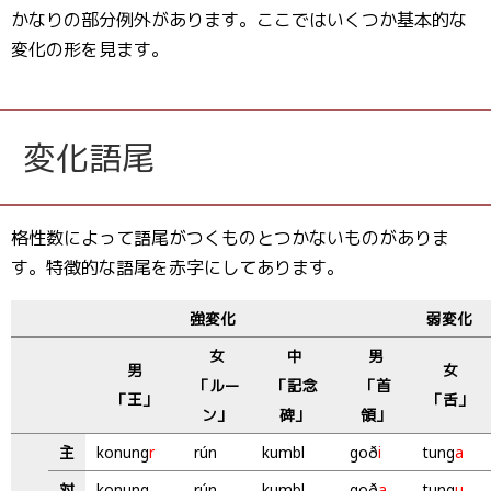
かなりの部分例外があります。ここではいくつか基本的な
変化の形を見ます。
変化語尾
格性数によって語尾がつくものとつかないものがありま
す。特徴的な語尾を赤字にしてあります。
強変化
弱変化
女
中
男
男
女
「ルー
「記念
「首
「王」
「舌」
ン」
碑」
領」
主
konung
r
rún
kumbl
goð
i
tung
a
対
konung
rún
kumbl
goð
a
tung
u