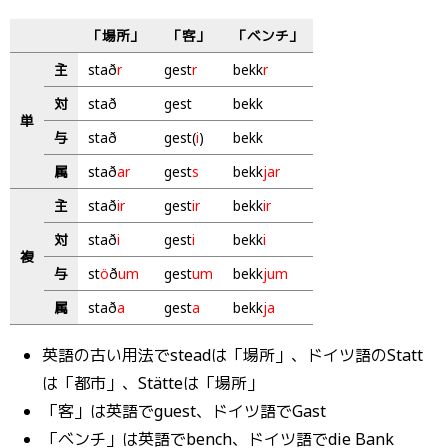
「場所」
「客」
「ベンチ」
主
stað
r
gest
r
bekk
r
対
stað
gest
bekk
単
与
stað
gest(
i
)
bekk
属
stað
ar
gest
s
bekk
jar
主
stað
ir
gest
ir
bekk
ir
対
stað
i
gest
i
bekk
i
複
与
st
ö
ð
um
gest
um
bekk
jum
属
stað
a
gest
a
bekk
ja
英語の古い用法でsteadは「場所」、ドイツ語のStatt
は「都市」、Stätteは「場所」
「客」は英語でguest、ドイツ語でGast
「ベンチ」は英語でbench、ドイツ語でdie Bank