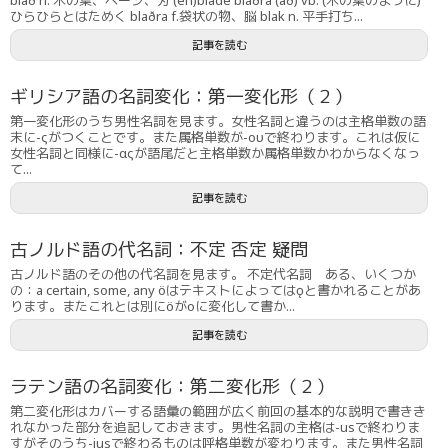
ひらひらとはためく blaðra f.袋状の物、脳 blak n. 平手打ち...
記事を読む
ギリシア語の名詞変化：第一変化形（２）
第一変化形のうち男性名詞を見ます。女性名詞と違うのは主格単数の語
末に-ςがつくことです。また属格単数が-ουで終わります。これは仮に
女性名詞と同様に-αςが語尾だと主格単数か属格単数かわからなくなっ
て...
記事を読む
古ノルド語の代名詞：不定 否定 疑問
古ノルド語のその他の代名詞を見ます。 不定代名詞 ある、いくつか
の：a certain, some, any öはテキストによってはǫと書かれることがあ
ります。またこれとは別にöがoに変化して書か...
記事を読む
ラテン語の名詞変化：第二変化形（２）
第二変化形はカバーする語彙の範囲が広く前回の基本的な説明で書きき
れなかった部分を追記しておきます。男性名詞の主格は-usで終わりま
すがそのうち-iusで終わるものは呼格単数が変わります。また男性名詞