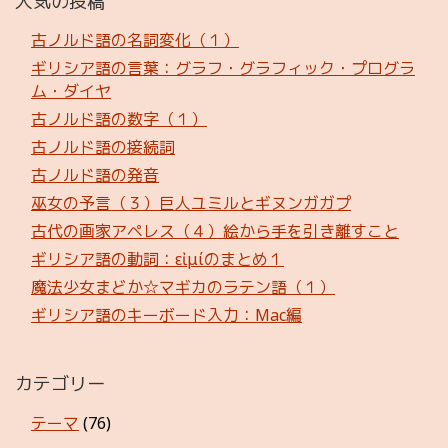
人気の投稿
古ノルド語の名詞変化（１）
ギリシア語の言葉：グラフ・グラフィック・プログラ
ム・ダイヤ
古ノルド語の数字（１）
古ノルド語の接続詞
古ノルド語の発音
巫女の予言（３）巨人ユミルとギヌンガガプ
古代の画家アペレス（４）絵から手を引き離すこと
ギリシア語の動詞：εἰμίのまとめ１
魔法少女まどか☆マギカのラテン語（１）
ギリシア語のキーボード入力：Mac編
カテゴリー
テーマ
(76)