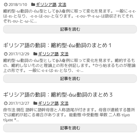
2018/1/10
ギリシア語
,
文法
縮約型-ω動詞の-έω型としてφιλῶを例に取って変化を見ます。 一般に-ε-ε-
は-ει-となり、-ε-ο-は-ου-となります。-ε-ου-や-ε-ω-は吸収されてそれ
ぞれ-ου-と-ω-に...
記事を読む
ギリシア語の動詞：縮約型-έω動詞のまとめ１
2017/12/29
ギリシア語
,
文法
縮約型-ω動詞の-έω型としてφιλῶを例に取って変化を見ます。縮約するも
の、縮約しないものと理論上の形を併記します。*から始まるものが理論
上の形です。 一般に-ε-ε-は-ει-となり、-ε-...
記事を読む
ギリシア語の動詞：縮約型-άω動詞のまとめ３
2017/12/27
ギリシア語
,
文法
命令法 現在 語幹に語幹母音と人称語尾が付きます。母音が連続する箇所
では縮約が起こる場合があります。 能動態 中受動態 単数 二人称 τίμα
τίμαε *...
記事を読む