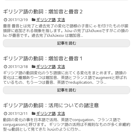
ギリシア語の動詞：増加音と畳音２
2017/12/19
ギリシア語
,
文法
畳音 畳音とは完了と過去完了の変化で語根の子音に-ε-を付けたものが接
頭辞に追加される現象を指します。λύω の完了はλέλυκαですがこの頭の
λε-が畳音です。過去完了ἐλελύκειν は増加音...
記事を読む
ギリシア語の動詞：増加音と畳音１
2017/12/18
ギリシア語
,
文法
ギリシア語の動詞変化のうち語頭に出てくる変化をまとめます。語頭の
変化は二種類あり一つは増加音、英語とフランス語でaugmentと呼ばれ
ているもの、もう一つは畳音、英語でreduplication、フラ...
記事を読む
ギリシア語の動詞：活用についての諸注意
2017/12/11
ギリシア語
,
文法
動詞の変化の事を日本語で活用、英語でconjugation、フランス語で
conjugaisonと呼びます。 ギリシア語の活用は不規則なものが多く非縮約
型-ω動詞として見てきた λυώのように行か...