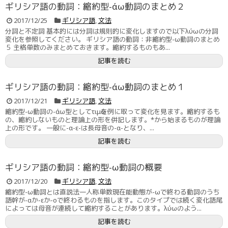
ギリシア語の動詞：縮約型-άω動詞のまとめ２
2017/12/25
ギリシア語
,
文法
分詞と不定詞 基本的には分詞は規則的に変化しますので以下λύωの分詞
変化を参照してください。 ギリシア語の動詞：非縮約型-ω動詞のまとめ
５ 主格単数のみまとめておきます。縮約するものもあ...
記事を読む
ギリシア語の動詞：縮約型-άω動詞のまとめ１
2017/12/21
ギリシア語
,
文法
縮約型-ω動詞の-άω型としてτιμῶを例に取って変化を見ます。縮約するも
の、縮約しないものと理論上の形を併記します。*から始まるものが理論
上の形です。 一般に-α-ε-は長母音の-α-となり、...
記事を読む
ギリシア語の動詞：縮約型-ω動詞の概要
2017/12/20
ギリシア語
,
文法
縮約型-ω動詞とは直説法一人称単数現在能動態が-ωで終わる動詞のうち
語幹が-αか-εか-οで終わるものを指します。このタイプでは続く変化語尾
によっては母音が連続して縮約することがあります。λύωのよう...
記事を読む