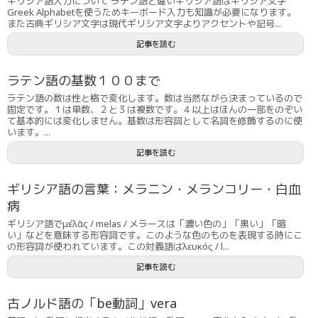
ギリシア語入力について ラテン語と違いギリシア語はギリシア文字
Greek Alphabetを使うためキーボード入力も知識が必要になります。
また古典ギリシア文字は現代ギリシア文字よりアクセントや記号...
記事を読む
ラテン語の基数１００まで
ラテン語の数は性と格で変化します。数は当然ながら決まっているので
固定です。１は単数、２と３は複数です。４以上はほんの一部をのぞい
て基本的には変化しません。基数は形容詞として名詞を修飾するのに使
います。...
記事を読む
ギリシア語の言葉：メラニン・メランコリー・白血
病
ギリシア語でμέλᾱς / melas / メラースは「濃い色の」「黒い」「暗
い」などを意味する形容詞です。このような色のものを表現する時にこ
の形容詞が使われています。この対義語はλευκός / l...
記事を読む
古ノルド語の「be動詞」vera