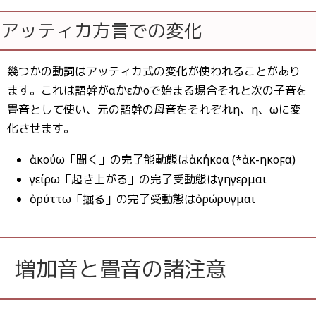
アッティカ方言での変化
幾つかの動詞はアッティカ式の変化が使われることがあり
ます。これは語幹がαかεかοで始まる場合それと次の子音を
畳音として使い、元の語幹の母音をそれぞれη、η、ωに変
化させます。
ἀκούω「聞く」の完了能動態はἀκήκοα (*ἀκ-ηκοϝα)
ἐγείρω「起き上がる」の完了受動態はἐγηγερμαι
ὀρύττω「掘る」の完了受動態はὀρώρυγμαι
増加音と畳音の諸注意