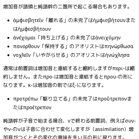
増加音が語頭と純語幹の二箇所で起こる場合もあります。
ἀμφισβητεῖν「離れる」の未完了はἠμφισβήτουνまた
はἠμφεσβήτουν
ἀνέχομαι「持ち上げる」の未完了はἀνειχόμην
ἐπανορθουν「保持する」のアオリストはἐπηνώρθωσα
ἐνοχλεῖν「いやがらせる」のアオリストはἠνώχλησα
通常は前置詞は増加音と連結すると縮約しますがπερι-は縮
約しません。またπρο-は増加音と連結するとπρου-の形に
なります。ἐκ-は増加音の前ではἐξ-になります。
προτρέπω「駆り立てる」の未完了はπροὔτρεπονま
たはπροέτρεπον
純語幹が子音で始まる場合、νで終わる前置詞、例えばσυν-
やἐν-のνは子音に合わせて変化しますが（assimilation）増
加音がつくとその変化の意味を失い元の形に戻ります。