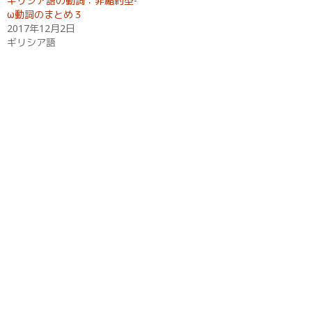
ギリシア語の動詞：非縮約型-
ま
い
す
ウ
ω動詞のまとめ３
)
ィ
2017年12月2日
ン
ド
ギリシア語
ウ
で
開
き
ま
す
)