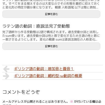
す。すべてをまる覚えするのは大変なのでその形態を最初に抑えておく
と変化形の特定が随分楽になります。 概要 人称語尾 以下は態と時制...
記事を読む
ラテン語の動詞：直説法完了受動態
完了語幹から作る受動態は2語で構成されます。過去受動分詞と活用し
たsum使います。過去受動分詞は性と数で変化するため主語の性と数に
一致させるようにします。 変化の概要 sumは直説法現在の人称変化...
記事を読む
ギリシア語の動詞：増加音と畳音１
ギリシア語の動詞：縮約型-ω動詞の概要
コメントをどうぞ
メールアドレスが公開されることはありません。
※
が付いている欄は必