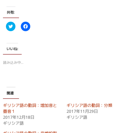
共有:
ク
F
リ
a
ッ
c
ク
e
し
b
て
o
T
o
いいね:
w
k
i
で
t
共
読み込み中…
t
有
e
す
r
る
で
に
共
は
有
ク
(
リ
新
ッ
関連
し
ク
い
し
ウ
て
ギリシア語の動詞：増加音と
ギリシア語の動詞：分類
ィ
く
ン
だ
畳音１
2017年11月29日
ド
さ
2017年12月18日
ギリシア語
ウ
い
で
(
ギリシア語
開
新
き
し