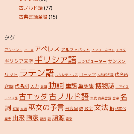
古ノルド語
(77)
古典言語全般
(15)
タグ
アペレス
アルファベット
アクセント
アニメ
インターネット
エッダ
ギリシア語
ギリシア文字
サンスク
コンピューター
ラテン語
リット
代名形
ローマ字
ルクレティウス
人称代名詞
動詞
博物誌
単語
単語集
代名詞
容詞
入力
副詞
古アイス
古ノルド語
古エッダ
名
ランド語
古代
古典言語
合字
巫女の予言
文法
詞
格
形容詞
数
数字
格変化
哲学
変遷
由来
画家
語源
歴史
記号
詩
音楽