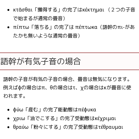
κτᾶσθαι「獲得する」の完了はκέκτημαι （２つの子音
で始まるが通常の畳音）
πίπτω「落ちる」の完了は πέπτωκα（語幹のπι-があ
たかも無いような通常の畳音）
語幹が有気子音の場合
語幹の子音が有気の子音の場合、畳音は無気になります。
例えばφの場合はπ、θの場合はτ、χの場合はκが畳音に使
われます。
φύω「産む」の完了能動態はπέφυκα
χριω「油でこする」の完了受動態はκέχριμαι
θραύω「粉々にする」の完了受動態はτέθραυμαι