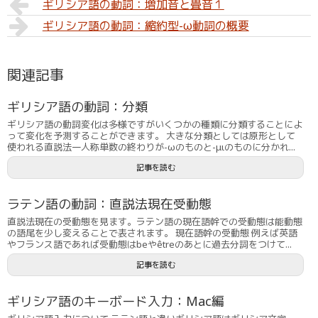
ギリシア語の動詞：増加音と畳音１
ギリシア語の動詞：縮約型-ω動詞の概要
関連記事
ギリシア語の動詞：分類
ギリシア語の動詞変化は多様ですがいくつかの種類に分類することによ
って変化を予測することができます。 大きな分類としては原形として
使われる直説法一人称単数の終わりが-ωのものと-μιのものに分かれ...
記事を読む
ラテン語の動詞：直説法現在受動態
直説法現在の受動態を見ます。ラテン語の現在語幹での受動態は能動態
の語尾を少し変えることで表されます。 現在語幹の受動態 例えば英語
やフランス語であれば受動態はbeやêtreのあとに過去分詞をつけて...
記事を読む
ギリシア語のキーボード入力：Mac編