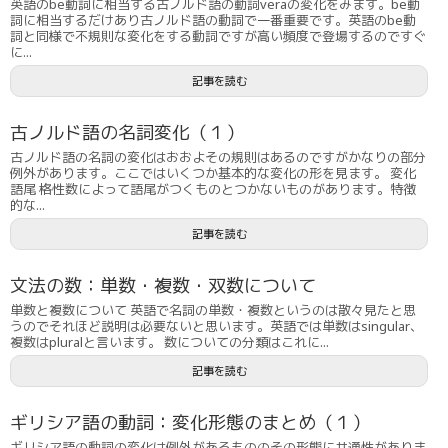
英語のbe動詞に相当する古ノルド語の動詞veraの変化をみます。be動
詞に相当するだけあり古ノルド語の動詞で一番重要です。英語のbe動
詞と同様で不規則な変化をする動詞ですが高い頻度で登場するのですぐ
に...
記事を読む
古ノルド語の名詞変化（１）
古ノルド語の名詞の変化はおおよその規則はあるのですがかなりの部分
例外があります。ここではいくつか基本的な変化の形を見ます。 変化
語尾 格性数によって語尾がつくものとつかないものがあります。特徴
的な...
記事を読む
文法の数：単数・複数・双数について
単数と複数について 英語で名詞の単数・複数というのは散々見たと思
うのでそれほど説明は必要ないと思います。英語では単数はsingular、
複数はpluralと言います。 数についての分類はこれに...
記事を読む
ギリシア語の動詞：変化形態のまとめ（１）
ギリシア語の動詞の変化は例外があるもののその形態に共通性がありま