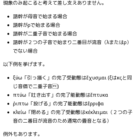
現象のみ起こると考えて差し支えありません。
語幹が母音で始まる場合
語幹がρで始まる場合
語幹が二重子音で始まる場合
語幹が２つの子音で始まり二番目が流音（λまたはρ）
でない場合
以下例を挙げます。
ξύω「引っ掻く」の完了受動態はἔχυσμαι (ξはκςと同
じ音価で二重子音)
πτύω「吐き出す」の完了能動態はἔπτυκα
ῥιπτω「投げる」の完了能動態はἔρριφα
κλείω「閉める」の完了受動態はκέκλειμαι（２つの子
音の二番目が流音のため通常の畳音となる）
例外もあります。