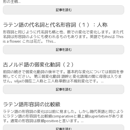
形の主格...
記事を読む
ラテン語の代名詞と代名形容詞（１）：人称
形容詞と同じように代名詞も格と性、数での変化で変化します。また代
名詞は形容詞のようにも使われるものもあります。英語でもthisは This
is a flower. これは花だ。 This...
記事を読む
古ノルド語の弱変化動詞（２）
前回の続きで弱変化動詞の後半です。基本的な変化については前回を参
照してください。 第三弱変化動詞 語幹と変化語尾の間に母音は入りま
せん。viljaの現在二人称と三人称単数は不規則変化です。 ...
記事を読む
ラテン語形容詞の比較級
ラテン語の形容詞の変化は以前に見ました。しかし現代英語と同じよう
にラテン語の形容詞も比較級comparativeと最上級superlativeがありま
す。通常の形容詞は原級positiveと言います。...
記事を読む