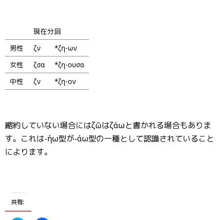
現在分詞
男性
ζῶν
*ζη-ων
女性
ζῶσα
*ζη-ουσα
中性
ζῶν
*ζη-ον
縮約していない場合にはζῶはζάωと書かれる場合もありま
す。これは-ήω型が-άω型の一種として認識されていること
によります。
共有: