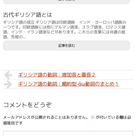
古代ギリシア語とは
ギリシア語の成立 ギリシア語は印欧語族 インド・ヨーロッパ語族の
一つです。印欧語族には他にゲルマン語派、スラブ語派、ロマンス諸
語、インド・イラン語派などがあります。これらの言葉には共通の祖
語、先祖の...
記事を読む
ギリシア語の動詞：増加音と畳音２
ギリシア語の動詞：縮約型-άω動詞のまとめ１
コメントをどうぞ
メールアドレスが公開されることはありません。
※
が付いている欄は必
須項目です