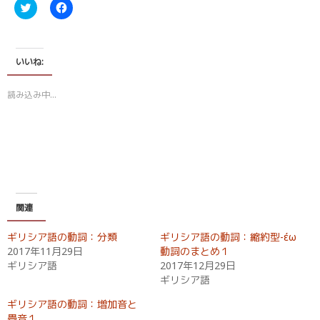
ク
F
リ
a
ッ
c
ク
e
し
b
て
o
T
o
いいね:
w
k
i
で
t
共
読み込み中…
t
有
e
す
r
る
で
に
共
は
有
ク
(
リ
新
ッ
し
ク
い
し
ウ
て
ィ
く
関連
ン
だ
ド
さ
ウ
い
ギリシア語の動詞：分類
ギリシア語の動詞：縮約型-έω
で
(
開
新
2017年11月29日
動詞のまとめ１
き
し
ギリシア語
2017年12月29日
ま
い
す
ウ
ギリシア語
)
ィ
ン
ド
ギリシア語の動詞：増加音と
ウ
畳音１