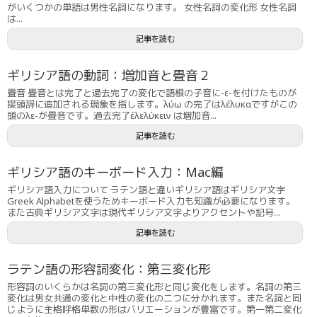
がいくつかの単語は男性名詞になります。 女性名詞の変化形 女性名詞
は...
記事を読む
ギリシア語の動詞：増加音と畳音２
畳音 畳音とは完了と過去完了の変化で語根の子音に-ε-を付けたものが
接頭辞に追加される現象を指します。λύω の完了はλέλυκαですがこの
頭のλε-が畳音です。過去完了ἐλελύκειν は増加音...
記事を読む
ギリシア語のキーボード入力：Mac編
ギリシア語入力について ラテン語と違いギリシア語はギリシア文字
Greek Alphabetを使うためキーボード入力も知識が必要になります。
また古典ギリシア文字は現代ギリシア文字よりアクセントや記号...
記事を読む
ラテン語の形容詞変化：第三変化形
形容詞のいくらかは名詞の第三変化形と同じ変化をします。名詞の第三
変化は男女共通の変化と中性の変化の二つに分かれます。また名詞と同
じように主格呼格単数の形はバリエーションが豊富です。第一第二変化