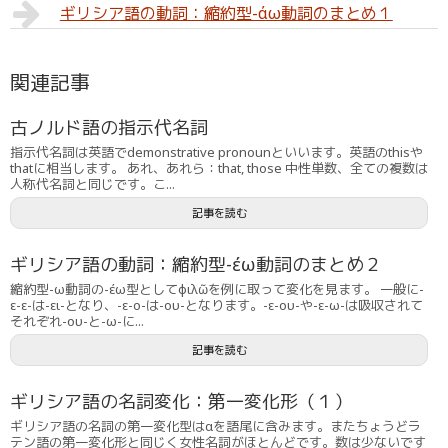
ギリシア語の動詞：縮約型-άω動詞のまとめ１
関連記事
古ノルド語の指示代名詞
指示代名詞は英語でdemonstrative pronounといいます。英語のthisや
thatに相当します。 あれ、あれら：that, those 中性単数、全ての複数は
人称代名詞と同じです。こ...
記事を読む
ギリシア語の動詞：縮約型-έω動詞のまとめ２
縮約型-ω動詞の-έω型としてφιλῶを例に取って変化を見ます。 一般に-
ε-ε-は-ει-となり、-ε-ο-は-ου-となります。-ε-ου-や-ε-ω-は吸収されて
それぞれ-ου-と-ω-に...
記事を読む
ギリシア語の名詞変化：第一変化形（１）
ギリシア語の名詞の第一変化型はαを語尾に含みます。またちょうどラ
テン語の第一変化形と同じく女性名詞がほとんどです。数は少ないです