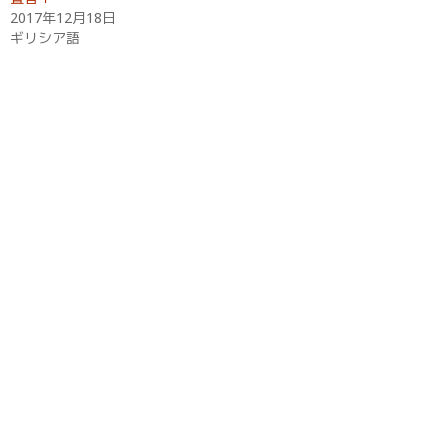
で
開
2017年12月18日
き
ギリシア語
ま
す
)