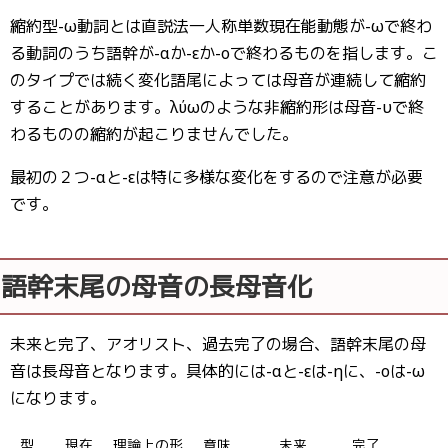
縮約型-ω動詞とは直説法一人称単数現在能動態が-ωで終わ
る動詞のうち語幹が-αか-εか-οで終わるものを指します。こ
のタイプでは続く変化語尾によっては母音が連続して縮約
することがあります。λύωのような非縮約形は母音-υで終
わるものの縮約が起こりませんでした。
最初の２つ-αと-εは特に多様な変化をするので注意が必要
です。
語幹末尾の母音の長母音化
未来と完了、アオリスト、過去完了の場合、語幹末尾の母
音は長母音となります。具体的には-αと-εは-ηに、-οは-ω
になります。
型
現在
理論上の形
意味
未来
完了