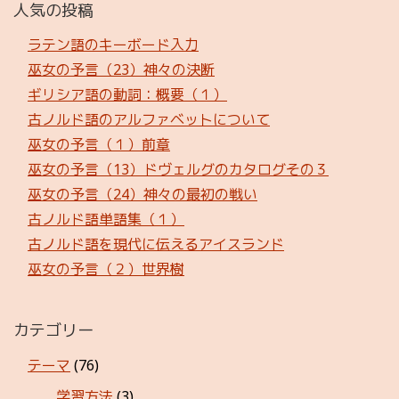
人気の投稿
ラテン語のキーボード入力
巫女の予言（23）神々の決断
ギリシア語の動詞：概要（１）
古ノルド語のアルファベットについて
巫女の予言（１）前章
巫女の予言（13）ドヴェルグのカタログその３
巫女の予言（24）神々の最初の戦い
古ノルド語単語集（１）
古ノルド語を現代に伝えるアイスランド
巫女の予言（２）世界樹
カテゴリー
テーマ
(76)
学習方法
(3)