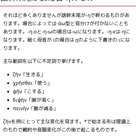
それほど多くありませんが語幹末尾が-ηで終わるものがあ
ります。場合によっては-άω型と見分けが付かないことも
あります。-η-οと-η-ωの場合は-ωになります。-η-εは-ηに
なります。続く母音が ιの場合は ῃのように下書きの ιにな
ります。
主な動詞を以下に不定詞で挙げます。
ζῆν「生きる」
χρῆσθαι「使う」
ψῆν「こする」
διψῆν「喉が渇く」
πεινῆν「腹が減る」
ζῆνを例にとって主な変化を見ます。*で始まる形は理論上
のもので縮約や音韻変化がこの後で起こるものです。