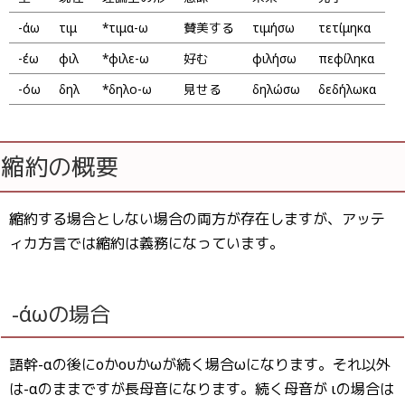
-άω
τιμῶ
*τιμα-ω
賛美する
τιμήσω
τετίμηκα
-έω
φιλῶ
*φιλε-ω
好む
φιλήσω
πεφίληκα
-όω
δηλῶ
*δηλο-ω
見せる
δηλώσω
δεδήλωκα
縮約の概要
縮約する場合としない場合の両方が存在しますが、アッテ
ィカ方言では縮約は義務になっています。
-άωの場合
語幹-αの後にοかουかωが続く場合ωになります。それ以外
は-αのままですが長母音になります。続く母音が ιの場合は