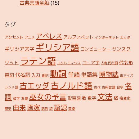
古典言語全般
(15)
タグ
アペレス
アルファベット
アクセント
アニメ
インターネット
エッダ
ギリシア語
ギリシア文字
サンスク
コンピューター
ラテン語
リット
代名形
ローマ字
ルクレティウス
人称代名詞
動詞
博物誌
単語
単語集
代名詞
容詞
入力
副詞
古アイス
古ノルド語
古エッダ
名
ランド語
古代
古典言語
合字
巫女の予言
文法
詞
格
形容詞
数
数字
格変化
哲学
変遷
由来
画家
語源
歴史
記号
詩
音楽