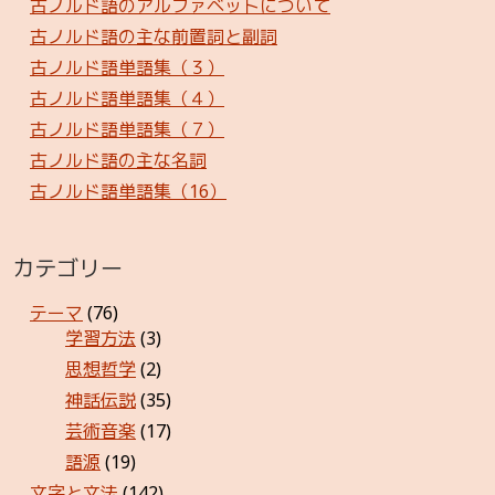
古ノルド語のアルファベットについて
古ノルド語の主な前置詞と副詞
古ノルド語単語集（３）
古ノルド語単語集（４）
古ノルド語単語集（７）
古ノルド語の主な名詞
古ノルド語単語集（16）
カテゴリー
テーマ
(76)
学習方法
(3)
思想哲学
(2)
神話伝説
(35)
芸術音楽
(17)
語源
(19)
文字と文法
(142)