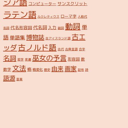
シア語
サンスクリット
コンピューター
ラテン語
ローマ字
ルクレティウス
人称代
動詞
単
代名詞
代名形容詞
入力
名詞
副詞
古エ
博物誌
語
単語集
古アイスランド語
古ノルド語
ッダ
古代
古典言語
合字
巫女の予言
名詞
形容詞
数
哲学
変遷
文法
由来
画家
格
数字
格変化
歴史
記号
詩
語源
音楽