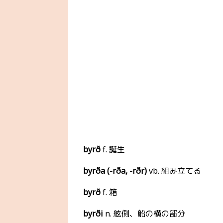
byrð
f. 誕生
byrða (-rða, -rðr)
vb. 組み立てる
byrð
f. 箱
byrði
n. 舷側、船の横の部分