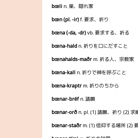
bœli
n. 巣、隠れ家
bœn (pl. -ir)
f. 要求、祈り
bœna (-da, -dr)
vb. 要求する、祈る
bœna-hald
n. 祈りを口にだすこと
bœnahalds-maðr
m. 祈る人、宗教家
bœna-kall
n. 祈りで神を呼ぶこと
bœna-kraptr
m. 祈りのちから
bœnar-bréf
n. 請願
bœnar-orð
n. pl. (1) 請願、祈り (2) 求
bœnar-staðr
m. (1) 信仰する場所 (2