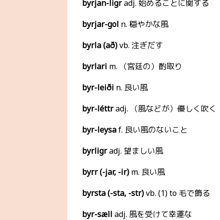
byrjan-ligr
adj. 始めることに関する
byrjar-gol
n. 穏やかな風
byrla (að)
vb. 注ぎだす
byrlari
m. （宮廷の）酌取り
byr-leiði
n. 良い風
byr-léttr
adj. （風などが）優しく吹く
byr-leysa
f. 良い風のないこと
byrligr
adj. 望ましい風
byrr (-jar, -ir)
m. 良い風
byrsta (-sta, -str)
vb. (1) to 毛で飾る
byr-sæll
adj. 風を受けて幸運な