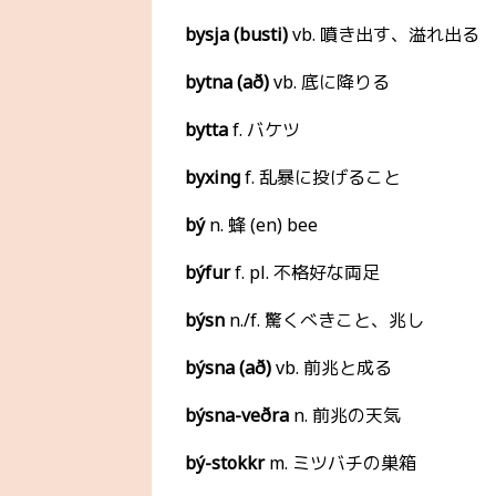
bysja (busti)
vb. 噴き出す、溢れ出る
bytna (að)
vb. 底に降りる
bytta
f. バケツ
byxing
f. 乱暴に投げること
bý
n. 蜂 (en) bee
býfur
f. pl. 不格好な両足
býsn
n./f. 驚くべきこと、兆し
býsna (að)
vb. 前兆と成る
býsna-veðra
n. 前兆の天気
bý-stokkr
m. ミツバチの巣箱