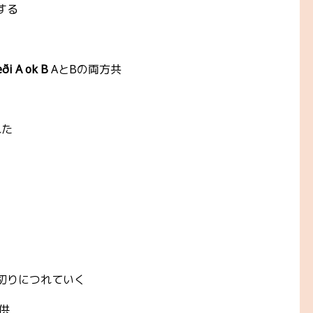
換する
ði A ok B
AとBの両方共
れた
仕切りにつれていく
供