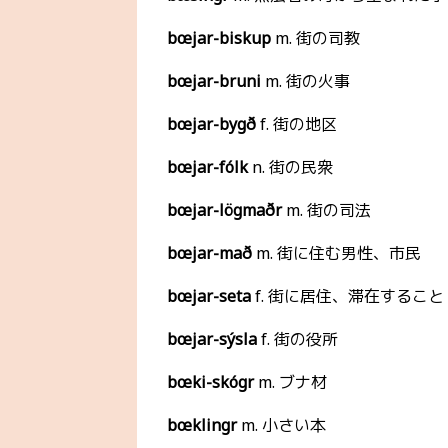
bœjar-biskup
m. 街の司教
bœjar-bruni
m. 街の火事
bœjar-bygð
f. 街の地区
bœjar-fólk
n. 街の民衆
bœjar-lögmaðr
m. 街の司法
bœjar-mað
m. 街に住む男性、市民
bœjar-seta
f. 街に居住、滞在すること
bœjar-sýsla
f. 街の役所
bœki-skógr
m. ブナ材
bœklingr
m. 小さい本