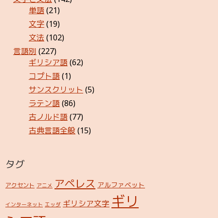
単語
(21)
文字
(19)
文法
(102)
言語別
(227)
ギリシア語
(62)
コプト語
(1)
サンスクリット
(5)
ラテン語
(86)
古ノルド語
(77)
古典言語全般
(15)
タグ
アペレス
アルファベット
アクセント
アニメ
ギリ
ギリシア文字
インターネット
エッダ