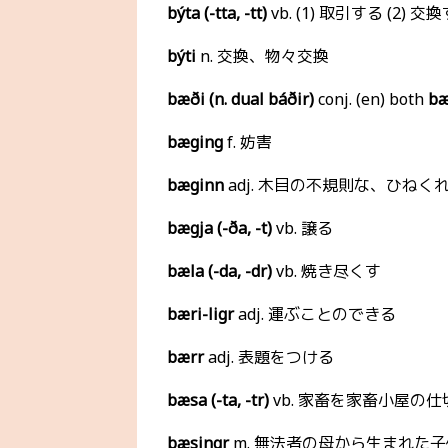
býta (-tta, -tt)
vb. (1) 取引する (2) 交
býti
n. 交換、物々交換
bæði (n. dual báðir)
conj. (en) both
bæ
bæging
f. 妨害
bæginn
adj. 木目の不規則な、ひねく
bægja (-ða, -t)
vb. 譲る
bæla (-da, -dr)
vb. 焼き尽くす
bæri-ligr
adj. 運ぶことのできる
bærr
adj. 表題をつける
bæsa (-ta, -tr)
vb. 家畜を家畜小屋の
bæsingr
m. 無法者の母から生まれた子