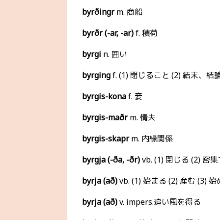
byrðingr
m. 商船
byrðr (-ar, -ar)
f. 積荷
byrgi
n. 囲い
byrging
f. (1) 閉じること (2) 結末、結
byrgis-kona
f. 妾
byrgis-maðr
m. 情夫
byrgis-skapr
m. 内縁関係
byrgja (-ða, -ðr)
vb. (1) 閉じる (2) 密
byrja (að)
vb. (1) 始まる (2) 産む (3) 
byrja (að)
v. impers.追い風を得る