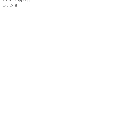
き
ラテン語
ま
す
)