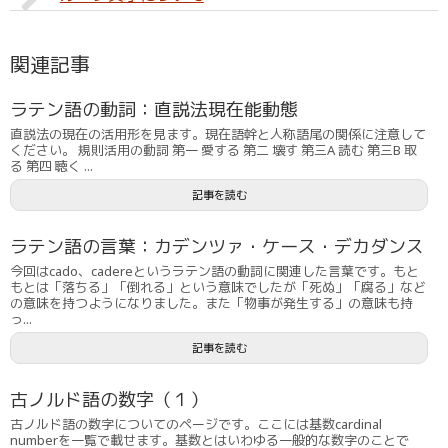
関連記事
ラテン語の動詞：直説法現在能動態
直説法の現在の活用形を見ます。現在語幹と人称語尾の関係に注意して
ください。 規則活用の動詞 第一 愛する 第二 壊す 第三A 読む 第三B 取
る 第四 聴く ...
記事を読む
ラテン語の言葉：カデンツァ・ケース・デカダンス
今回はcado、cadereというラテン語の動詞に関連した言葉です。もと
もとは「落ちる」「倒れる」という意味でしたが「死ぬ」「腐る」など
の意味を持つようになりました。また「物事が発生する」の意味も持
っ...
記事を読む
古ノルド語の数字（１）
古ノルド語の数字についてのページです。ここには基数cardinal
numberを一覧で載せます。基数とはいわゆる一般的な数字のことで