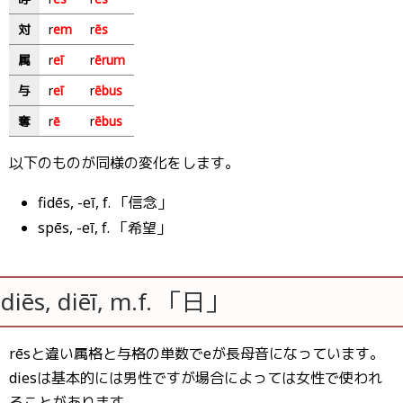
対
r
em
r
ēs
属
r
eī
r
ērum
与
r
eī
r
ēbus
奪
r
ē
r
ēbus
以下のものが同様の変化をします。
fidēs, -eī, f. 「信念」
spēs, -eī, f. 「希望」
diēs, diēī, m.f. 「日」
rēsと違い属格と与格の単数でeが長母音になっています。
diesは基本的には男性ですが場合によっては女性で使われ
ることがあります。