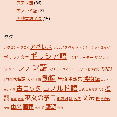
ラテン語
(86)
古ノルド語
(77)
古典言語全般
(15)
タグ
アペレス
アルファベット
アクセント
アニメ
インターネット
エッダ
ギリシア語
ギリシア文字
サンスク
コンピューター
ラテン語
リット
代名形
ローマ字
ルクレティウス
人称代名詞
動詞
博物誌
単語
単語集
代名詞
容詞
入力
副詞
古アイス
古ノルド語
古エッダ
名
ランド語
古代
古典言語
合字
巫女の予言
文法
詞
格
形容詞
数
数字
格変化
哲学
変遷
由来
画家
語源
歴史
記号
詩
音楽