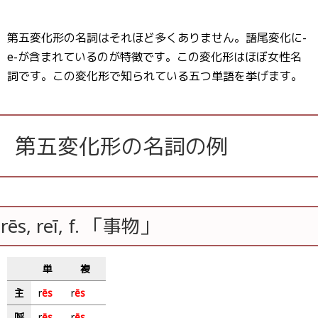
第五変化形の名詞はそれほど多くありません。語尾変化に-
e-が含まれているのが特徴です。この変化形はほぼ女性名
詞です。この変化形で知られている五つ単語を挙げます。
第五変化形の名詞の例
rēs, reī, f. 「事物」
単
複
主
r
ēs
r
ēs
呼
r
ēs
r
ēs