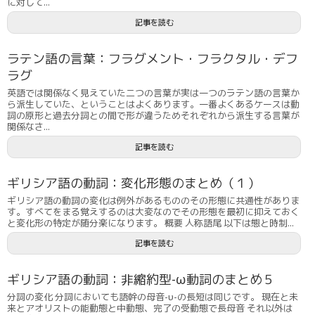
に対して...
記事を読む
ラテン語の言葉：フラグメント・フラクタル・デフ
ラグ
英語では関係なく見えていた二つの言葉が実は一つのラテン語の言葉か
ら派生していた、ということはよくあります。一番よくあるケースは動
詞の原形と過去分詞との間で形が違うためそれぞれから派生する言葉が
関係なさ...
記事を読む
ギリシア語の動詞：変化形態のまとめ（１）
ギリシア語の動詞の変化は例外があるもののその形態に共通性がありま
す。すべてをまる覚えするのは大変なのでその形態を最初に抑えておく
と変化形の特定が随分楽になります。 概要 人称語尾 以下は態と時制...
記事を読む
ギリシア語の動詞：非縮約型-ω動詞のまとめ５
分詞の変化 分詞においても語幹の母音-υ-の長短は同じです。 現在と未
来とアオリストの能動態と中動態、完了の受動態で長母音 それ以外は