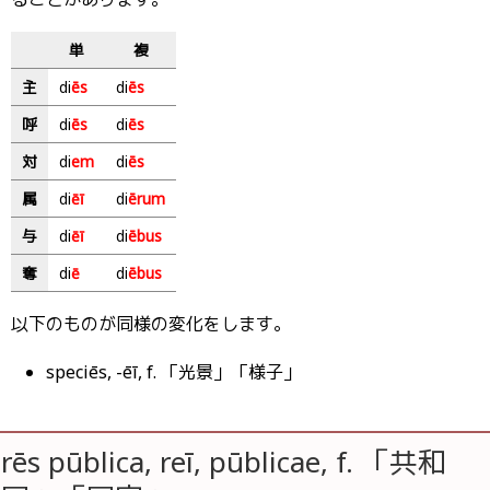
単
複
主
di
ēs
di
ēs
呼
di
ēs
di
ēs
対
di
em
di
ēs
属
di
ēī
di
ērum
与
di
ēī
di
ēbus
奪
di
ē
di
ēbus
以下のものが同様の変化をします。
speciēs, -ēī, f. 「光景」「様子」
rēs pūblica, reī, pūblicae, f. 「共和