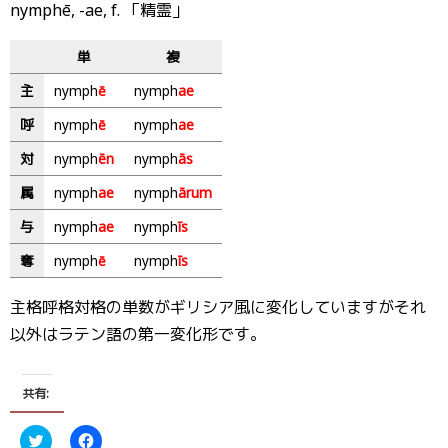
nymphē, -ae, f. 「精霊」
単
複
主
nymph
ē
nymph
ae
呼
nymph
ē
nymph
ae
対
nymph
ēn
nymph
ās
属
nymph
ae
nymph
ārum
与
nymph
ae
nymph
īs
奪
nymph
ē
nymph
īs
主格呼格対格の単数がギリシア風に変化していますがそれ
以外はラテン語の第一変化形です。
共有:
ク
F