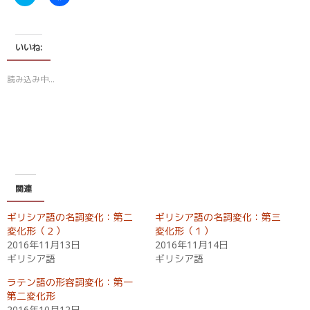
リ
a
ッ
c
ク
e
し
b
て
o
T
o
いいね:
w
k
i
で
t
共
読み込み中…
t
有
e
す
r
る
で
に
共
は
有
ク
(
リ
新
ッ
し
ク
い
し
ウ
て
ィ
く
関連
ン
だ
ド
さ
ウ
い
ギリシア語の名詞変化：第二
ギリシア語の名詞変化：第三
で
(
開
新
変化形（２）
変化形（１）
き
し
2016年11月13日
2016年11月14日
ま
い
す
ウ
ギリシア語
ギリシア語
)
ィ
ン
ド
ラテン語の形容詞変化：第一
ウ
第二変化形
で
開
2016年10月12日