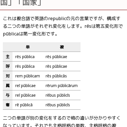
国」「国家」
これは複合語で英語のrepublicの元の言葉ですが、構成す
る二つの単語がそれぞれ変化をします。rēsは第五変化形で
pūblicaは第一変化形です。
単
複
主
rēs pūblica
rēs pūblicae
呼
rēs pūblica
rēs pūblicae
対
rem pūblicam
rēs pūblicās
属
reī pūblicae
rērum pūblicārum
与
reī pūblicae
rēbus pūblicīs
奪
rē pūblicā
rēbus pūblicīs
二つの単語が別の変化をするので格の違いが分かりやすく
なっています。それでも主格呼格の単数、主格呼格の複