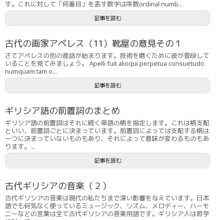
す。これに対して「何番目」を表す数字は序数ordinal numb...
記事を読む
古代の画家アペレス（11）靴屋の意見その１
さてアペレスの別の逸話が始まります。技術を磨くために彼が普段して
いることを見てみましょう。 Apelli fuit alioqui perpetua consuetudo
numquam tam o...
記事を読む
ギリシア語の前置詞のまとめ
ギリシア語の前置詞はそれに続く単語の格を指定します。これは格支配
といい、前置詞ごとに決まっています。前置詞によっては支配する格は
一つに決まっていないものもあり、それによって意味が変わるものもあ
ります。...
記事を読む
古代ギリシアの音楽（２）
古代ギリシアの音楽は現代の私たちまで深い影響を与えています。日本
語でも何気なく使っているミュージック、リズム、メロディー、ハーモ
ニーなどの言葉は全て古代ギリシアの音楽用語です。ギリシア人は哲学