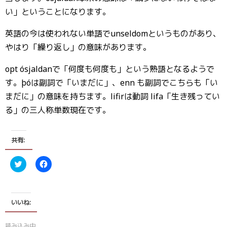
い」ということになります。
英語の今は使われない単語でunseldomというものがあり、
やはり「繰り返し」の意味があります。
opt ósjaldanで「何度も何度も」という熟語となるようで
す。þóは副詞で「いまだに」、enn も副詞でこちらも「い
まだに」の意味を持ちます。lifirは動詞 lifa「生き残ってい
る」の三人称単数現在です。
共有:
ク
F
リ
a
ッ
c
ク
e
し
b
て
o
T
o
いいね:
w
k
i
で
t
共
読み込み中…