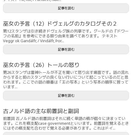
記事を読む
巫女の予言（12）ドヴェルグのカタログその２
第12スタンザは引き続きドヴェルグ族の列挙です。グールドの『ドワー
フの名前』を参考にできる限り由来を調べてあります。 テキスト
Veggr ok Gandálfr, / Vindálfr, Þor...
記事を読む
巫女の予言（26）トールの怒り
第26スタンザは雷神トールが不正を聞いて怒り出す場面です。話の流れ
からすると前のスタンザの良くない行いについて起こっているのだと思
われます。ここでの話の順番は「王の写本」という写本の順序に習って
います...
記事を読む
古ノルド語の主な前置詞と副詞
前置詞 古ノルド語の前置詞はそれに続く単語の格が個々に決まってい
ます。これを格支配case governmentといいます。前置詞を覚えるとき
にはその格支配も合わせて覚える必要があります。これはドイ...