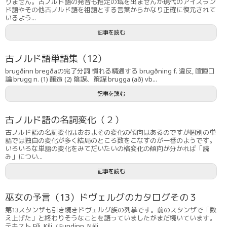
りません。古ノルド語の発音も推定の域を出ませんが現代のアイスラン
ド語やその他古ノルド語を祖語とする言葉からかなり正確に復元されて
いるよう...
記事を読む
古ノルド語単語集（12）
brugðinn bregðaの完了分詞 慣れる精通する brugðning f. 違反, 喧嘩口
論 brugg n. (1) 醸造 (2) 陰謀、策謀 brugga (að) vb...
記事を読む
古ノルド語の名詞変化（２）
古ノルド語の名詞変化はおおよその変化の傾向はあるのですが個別の単
語では独自の変化が多く結局のところ数をこなすのが一番のようです。
いろいろな単語の変化をみてだいたいの格変化の傾向が分かれば「読
み」につい...
記事を読む
巫女の予言（13）ドヴェルグのカタログその３
第13スタンザも引き続きドヴェルグ族の列挙です。前のスタンザで「数
え上げた」と終わりそうなことを語っていましたがまだ続いています。
テキスト Fíli, Kíli, / Fundinn, Náli...