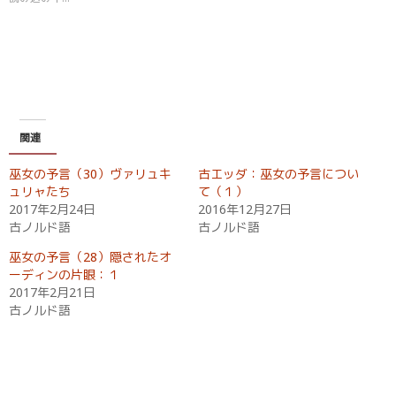
t
有
e
す
r
る
で
に
共
は
有
ク
(
リ
新
ッ
し
ク
い
し
ウ
て
ィ
く
関連
ン
だ
ド
さ
ウ
い
巫女の予言（30）ヴァリュキ
古エッダ：巫女の予言につい
で
(
開
新
ュリャたち
て（１）
き
し
2017年2月24日
2016年12月27日
ま
い
す
ウ
古ノルド語
古ノルド語
)
ィ
ン
ド
巫女の予言（28）隠されたオ
ウ
ーディンの片眼：１
で
開
2017年2月21日
き
古ノルド語
ま
す
)