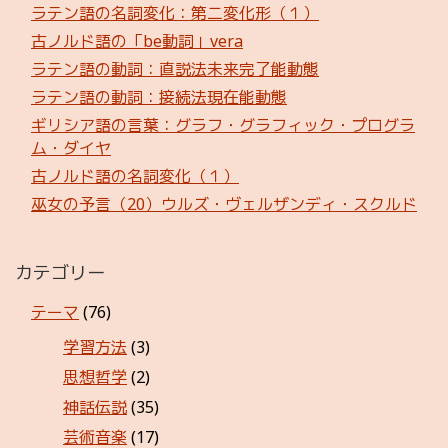
ラテン語の名詞変化：第二変化形（１）
古ノルド語の「be動詞」vera
ラテン語の動詞：直説法未来完了能動態
ラテン語の動詞：接続法現在能動態
ギリシア語の言葉：グラフ・グラフィック・プログラ
ム・ダイヤ
古ノルド語の名詞変化（１）
巫女の予言（20）ウルズ・ヴェルザンディ・スクルド
カテゴリー
テーマ
(76)
学習方法
(3)
思想哲学
(2)
神話伝説
(35)
芸術音楽
(17)