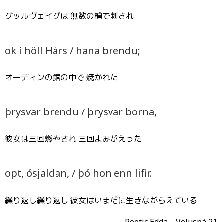
グッルヴェイグは 無数の槍で刺され
ok í höll Hárs / hana brendu;
オーディンの館の中で 焼かれた
þrysvar brendu / þrysvar borna,
彼女は三回燃やされ 三回よみがえった
opt, ósjaldan, / þó hon enn lifir.
繰り返し繰り返し 彼女はいまだに生きながらえている
Poetic Edda – Völuspá 21