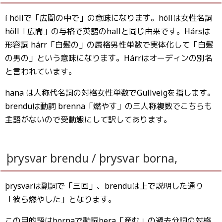
í höllで「広間の中で」の意味になります。höllは女性名詞
höll「広間」の与格で英語のhallと同じ由来です。Hársは
形容詞 hárr「白髪の」の属格男性単数で実体化して「白髪
の男の」という意味になります。Hárrはオーディンの別名
と言われています。
hana は人称代名詞の対格女性単数でGullveigを指します。
brenduは動詞 brenna「燃やす」の三人称複数でこちらも
主語がないので受動態にして訳してあります。
þrysvar brendu / þrysvar borna,
þrysvarは副詞で「三回」、brenduは上で説明した通り
「彼ら燃やした」となります。
この目的語はbornaで動詞bera「産む」の過去分詞の対格