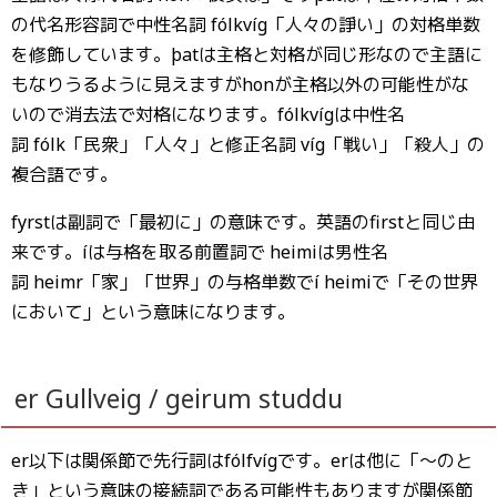
の代名形容詞で中性名詞 fólkvíg「人々の諍い」の対格単数
を修飾しています。þatは主格と対格が同じ形なので主語に
もなりうるように見えますがhonが主格以外の可能性がな
いので消去法で対格になります。fólkvígは中性名
詞 fólk「民衆」「人々」と修正名詞 víg「戦い」「殺人」の
複合語です。
fyrstは副詞で「最初に」の意味です。英語のfirstと同じ由
来です。íは与格を取る前置詞で heimiは男性名
詞 heimr「家」「世界」の与格単数でí heimiで「その世界
において」という意味になります。
er Gullveig / geirum studdu
er以下は関係節で先行詞はfólfvígです。erは他に「〜のと
き」という意味の接続詞である可能性もありますが関係節