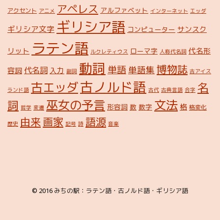
アペレス
アルファベット
アクセント
アニメ
インターネット
エッダ
ギリシア語
ギリシア文字
サンスク
コンピューター
ラテン語
リット
代名形
ローマ字
ルクレティウス
人称代名詞
動詞
博物誌
単語
単語集
代名詞
容詞
入力
副詞
古アイス
古ノルド語
古エッダ
名
ランド語
古代
古典言語
合字
巫女の予言
文法
詞
格
形容詞
数
数字
格変化
哲学
変遷
由来
画家
語源
歴史
記号
詩
音楽
© 2016
みちの駅：ラテン語・古ノルド語・ギリシア語