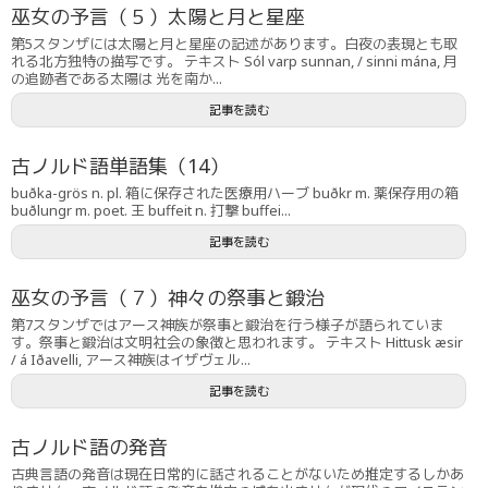
巫女の予言（５）太陽と月と星座
第5スタンザには太陽と月と星座の記述があります。白夜の表現とも取
れる北方独特の描写です。 テキスト Sól varp sunnan, / sinni mána, 月
の追跡者である太陽は 光を南か...
記事を読む
古ノルド語単語集（14）
buðka-grös n. pl. 箱に保存された医療用ハーブ buðkr m. 薬保存用の箱
buðlungr m. poet. 王 buffeit n. 打撃 buffei...
記事を読む
巫女の予言（７）神々の祭事と鍛治
第7スタンザではアース神族が祭事と鍛治を行う様子が語られていま
す。祭事と鍛治は文明社会の象徴と思われます。 テキスト Hittusk æsir
/ á Iðavelli, アース神族はイザヴェル...
記事を読む
古ノルド語の発音
古典言語の発音は現在日常的に話されることがないため推定するしかあ