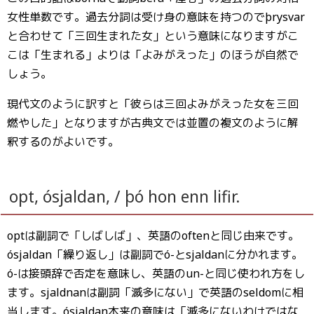
女性単数です。過去分詞は受け身の意味を持つのでþrysvar
と合わせて「三回生まれた女」という意味になりますがこ
こは「生まれる」よりは「よみがえった」のほうが自然で
しょう。
現代文のように訳すと「彼らは三回よみがえった女を三回
燃やした」となりますが古典文では並置の複文のように解
釈するのがよいです。
opt, ósjaldan, / þó hon enn lifir.
optは副詞で「しばしば」、英語のoftenと同じ由来です。
ósjaldan「繰り返し」は副詞でó-とsjaldanに分かれます。
ó-は接頭辞で否定を意味し、英語のun-と同じ使われ方をし
ます。sjaldnanは副詞「滅多にない」で英語のseldomに相
当します。ósjaldan本来の意味は「滅多にないわけではな