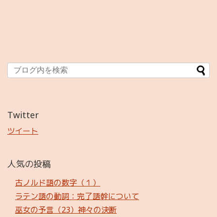
Twitter
ツイート
人気の投稿
古ノルド語の数字（１）
ラテン語の動詞：完了語幹について
巫女の予言（23）神々の決断