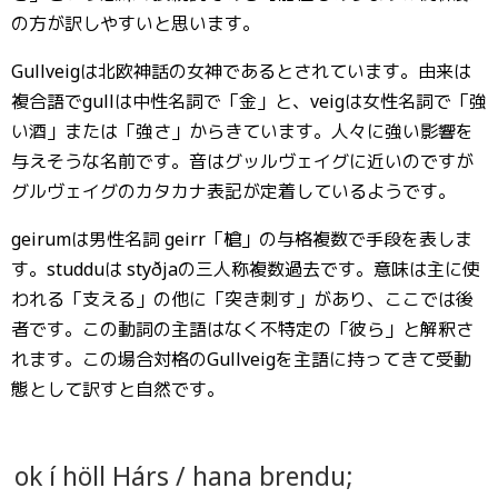
の方が訳しやすいと思います。
Gullveigは北欧神話の女神であるとされています。由来は
複合語でgullは中性名詞で「金」と、veigは女性名詞で「強
い酒」または「強さ」からきています。人々に強い影響を
与えそうな名前です。音はグッルヴェイグに近いのですが
グルヴェイグのカタカナ表記が定着しているようです。
geirumは男性名詞 geirr「槍」の与格複数で手段を表しま
す。studduは styðjaの三人称複数過去です。意味は主に使
われる「支える」の他に「突き刺す」があり、ここでは後
者です。この動詞の主語はなく不特定の「彼ら」と解釈さ
れます。この場合対格のGullveigを主語に持ってきて受動
態として訳すと自然です。
ok í höll Hárs / hana brendu;