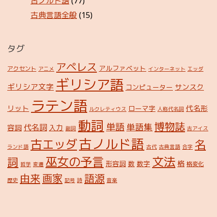
古ノルド語
(77)
古典言語全般
(15)
タグ
アペレス
アルファベット
アクセント
アニメ
インターネット
エッダ
ギリシア語
ギリシア文字
サンスク
コンピューター
ラテン語
リット
代名形
ローマ字
ルクレティウス
人称代名詞
動詞
博物誌
単語
単語集
代名詞
容詞
入力
副詞
古アイス
古ノルド語
古エッダ
名
ランド語
古代
古典言語
合字
巫女の予言
文法
詞
格
形容詞
数
数字
格変化
哲学
変遷
由来
画家
語源
歴史
記号
詩
音楽