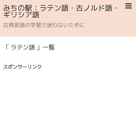
みちの駅：ラテン語・古ノルド語・
ギリシア語
古典言語の学習で迷わないために
「 ラテン語 」一覧
スポンサーリンク