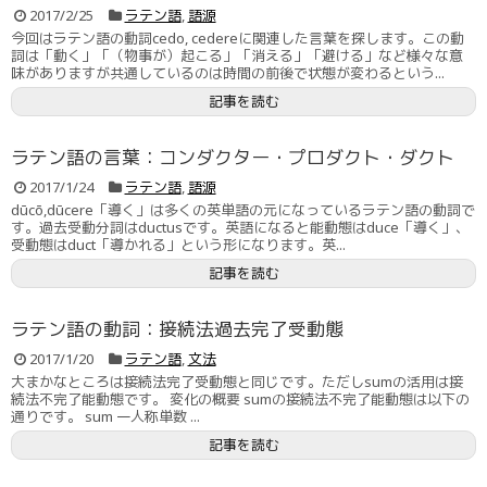
2017/2/25
ラテン語
,
語源
今回はラテン語の動詞cedo, cedereに関連した言葉を探します。この動
詞は「動く」「（物事が）起こる」「消える」「避ける」など様々な意
味がありますが共通しているのは時間の前後で状態が変わるという...
記事を読む
ラテン語の言葉：コンダクター・プロダクト・ダクト
2017/1/24
ラテン語
,
語源
dūcō,dūcere「導く」は多くの英単語の元になっているラテン語の動詞で
す。過去受動分詞はductusです。英語になると能動態はduce「導く」、
受動態はduct「導かれる」という形になります。英...
記事を読む
ラテン語の動詞：接続法過去完了受動態
2017/1/20
ラテン語
,
文法
大まかなところは接続法完了受動態と同じです。ただしsumの活用は接
続法不完了能動態です。 変化の概要 sumの接続法不完了能動態は以下の
通りです。 sum 一人称単数 ...
記事を読む