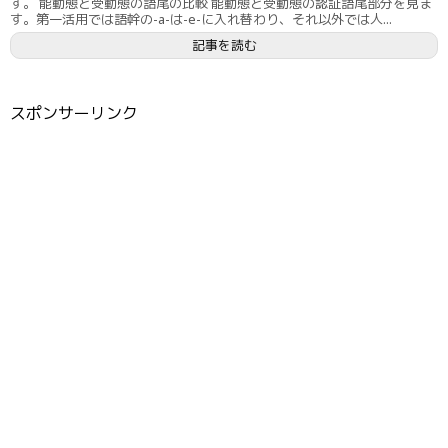
す。 能動態と受動態の語尾の比較 能動態と受動態の認証語尾部分を見ま
す。第一活用では語幹の-a-は-e-に入れ替わり、それ以外では人...
記事を読む
スポンサーリンク