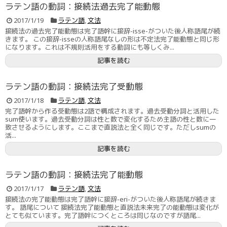
ラテン語の動詞：接続法過去完了能動態
2017/1/19
ラテン語
,
文法
接続法の過去完了能動態は完了語幹に接辞-isse-がついた後人称語尾が続
きます。 この接辞-isseの人称語尾なしの形は不定法完了能動態と同じ形
になります。これは不規則活用をする動詞にも等しくみ...
記事を読む
ラテン語の動詞：接続法完了受動態
2017/1/18
ラテン語
,
文法
完了語幹から作る受動態は2語で構成されます。過去受動分詞と活用した
sum使います。過去受動分詞は性と数で変化するため主語の性と数に一
致させるようにします。ここまで直説法と全く同じです。ただしsumの
活...
記事を読む
ラテン語の動詞：接続法完了能動態
2017/1/17
ラテン語
,
文法
接続法の完了能動態は完了語幹に接辞-eri-がついた後人称語尾が続きま
す。 語尾について 接続法完了能動態と直説法未来完了の能動態は変化が
とても似ています。完了語幹につくところは同じなのですが語尾...