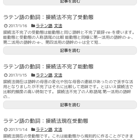
記事を読む
ラテン語の動詞：接続法不完了受動態
2017/1/16
ラテン語
,
文法
接続法不完了の受動態は能動態と同じ語幹と不完了接辞-re-を使います。
能動態と受動態の人称語尾の比較 能動態と同様に第一活用の語幹の-a-、
第二活用の語幹の-e-、第四活用の語幹の-i-は全て短...
記事を読む
ラテン語の動詞：接続法不完了能動態
2017/1/15
ラテン語
,
文法
接続法現在は語幹の母音の変化や別な母音の連結があったので派手な活
用となりましたが不完了はそれに比較して地味です。とはいえ接続法で
比較的頻度の高い時制です。 接続法不完了の人称語尾 第一活用の語幹
の...
記事を読む
ラテン語の動詞：接続法現在受動態
2017/1/14
ラテン語
,
文法
接続法現在の受動態です。これは能動態から規則的に作ることができま