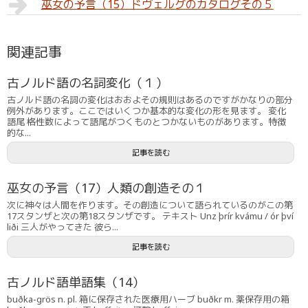
巫女の予言（15）ドヴェルグのカタログその５
関連記事
古ノルド語の名詞変化（１）
古ノルド語の名詞の変化はおおよその規則はあるのですがかなりの部分
例外があります。ここではいくつか基本的な変化の形を見ます。 変化
語尾 格性数によって語尾がつくものとつかないものがあります。特徴
的な...
記事を読む
巫女の予言（17）人類の創造その１
次に神々は人間を作ります。その創造について語られているのがこの第
17スタンザと次の第18スタンザです。 テキスト Unz þrír kvámu / ór því
liði 三人がやってきた 彼ら...
記事を読む
古ノルド語単語集（14）
buðka-grös n. pl. 箱に保存された医療用ハーブ buðkr m. 薬保存用の箱