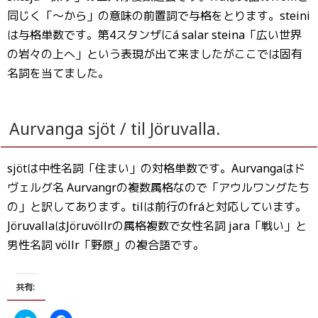
同じく「〜から」の意味の前置詞で与格をとります。steini
は与格単数です。第4スタンザにá salar steina「広い世界
の岩々の上へ」という表現が出て来ましたがここでは固有
名詞を当てました。
Aurvanga sjöt / til Jöruvalla.
sjötは中性名詞「住まい」の対格単数です。Aurvangaはド
ヴェルグ名 Aurvangrの複数属格なので「アウルワングたち
の」と訳してあります。tilは前行のfráと対応しています。
JöruvallaはJöruvöllrの属格複数で女性名詞 jara「戦い」と
男性名詞 völlr「野原」の複合語です。
共有: