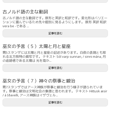
古ノルド語の主な動詞
古ノルド語の主な動詞です。原形と英訳と和訳です。変化形はバリエー
ションに富んでいるため先々個別に見るようにします。 原形 英訳 和訳
vera be -である ...
記事を読む
巫女の予言（５）太陽と月と星座
第5スタンザには太陽と月と星座の記述があります。白夜の表現とも取
れる北方独特の描写です。 テキスト Sól varp sunnan, / sinni mána, 月
の追跡者である太陽は 光を南か...
記事を読む
巫女の予言（７）神々の祭事と鍛治
第7スタンザではアース神族が祭事と鍛治を行う様子が語られていま
す。祭事と鍛治は文明社会の象徴と思われます。 テキスト Hittusk æsir
/ á Iðavelli, アース神族はイザヴェル...
記事を読む