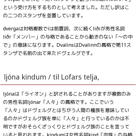
という受け方をするものとして考えました。ただし訳はこ
の二つのスタンザを並置しています。
dvergaは対格複数でíは前置詞、次に続くliðiが男性名詞
liðr「メンバー」の与格であることから動きのない「〜の中
で」の意味になります。DvalinsはDvalinnの属格で第11ス
タンザで名前の出て来たドヴェルグです。
ljóna kindum / til Lofars telja,
ljónaは「ライオン」と訳されることがありますが複数のみ
の男性名詞ljónar「人々」の属格です。ここでいう
「人々」はドヴェルグとはちがう人間の種族を意味してい
るのかドヴェルグ族を単に「人々」と行っているのかは不
明ですがおそらくざっくりとドヴェルグ族のことを言って
いると思われます。kindumは女性名詞kind「血族」の与格