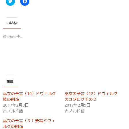
ク
F
リ
a
ッ
c
ク
e
し
b
て
o
T
o
いいね:
w
k
i
で
t
共
読み込み中…
t
有
e
す
r
る
で
に
共
は
有
ク
(
リ
新
ッ
し
ク
い
し
ウ
て
ィ
く
関連
ン
だ
ド
さ
ウ
い
巫女の予言（10）ドヴェルグ
巫女の予言（12）ドヴェルグ
で
(
開
新
族の創造
のカタログその２
き
し
2017年2月3日
2017年2月5日
ま
い
す
ウ
古ノルド語
古ノルド語
)
ィ
ン
ド
巫女の予言（９）妖精ドヴェ
ウ
ルグの創造
で