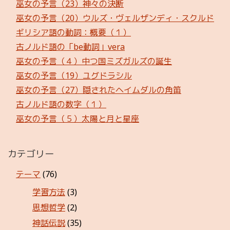
巫女の予言（23）神々の決断
巫女の予言（20）ウルズ・ヴェルザンディ・スクルド
ギリシア語の動詞：概要（１）
古ノルド語の「be動詞」vera
巫女の予言（４）中つ国ミズガルズの誕生
巫女の予言（19）ユグドラシル
巫女の予言（27）隠されたヘイムダルの角笛
古ノルド語の数字（１）
巫女の予言（５）太陽と月と星座
カテゴリー
テーマ
(76)
学習方法
(3)
思想哲学
(2)
神話伝説
(35)