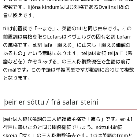
複数です。lijóna kindumは同じ対格であるDvalins liðiの
言い換えです。
tilは前置詞で「〜まで」、英語のtillと同じ由来です。この
前置詞は属格を取りLofarsはドヴェルグの固有名詞 Lofarr
の属格です。動詞 lafa「讃える」に由来し「讃える価値の
あるもの」という意味になります。teljaは動詞 telja「（系
譜などを）かぞえあげる」の三人称複数現在で主語は前行
のmálです。この単語は単複同型ですが動詞に合わせて複数
となります。
þeir er sóttu / frá salar steini
þeirは人称代名詞の三人称複数主格で「彼ら」です。erは1
行目に書いたのと同じ関係副詞でしょう。sóttuは動詞
skœja「探す」の三人称複数過去です。fráは英語のfromと