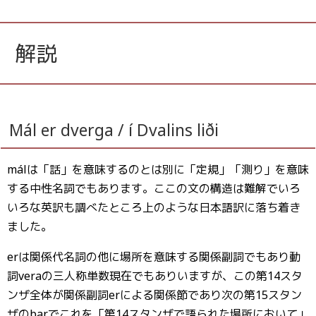
解説
Mál er dverga / í Dvalins liði
málは「話」を意味するのとは別に「定規」「測り」を意味
する中性名詞でもあります。ここの文の構造は難解でいろ
いろな英訳も調べたところ上のような日本語訳に落ち着き
ました。
erは関係代名詞の他に場所を意味する関係副詞でもあり動
詞veraの三人称単数現在でもありいますが、この第14スタ
ンザ全体が関係副詞erによる関係節であり次の第15スタン
ザのþarでこれを「第14スタンザで語られた場所において」