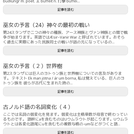
buðlungr m. poet. 王 buffeit n. 打撃 buffei...
記事を読む
巫女の予言（24）神々の最初の戦い
第24スタンザで二つの神々の種族、アース神族とヴァン神族との間で戦
争が始まります。英語ではÆsir–Vanir War と呼ばれています。おそら
く過去に実際にあった民族同士の戦いが話の元になっているの...
記事を読む
巫女の予言（２）世界樹
第2スタンザには巨人のヨトゥン族と世界樹についての言及がありま
す。 テキスト Ek man jötna / ár um borna, 私は覚えている、巨人のヨ
トゥン族を 彼らが古代に生まれた時の...
記事を読む
古ノルド語の名詞変化（４）
ここでは名詞の弱変化を見ます。弱変化は主格単数が母音で終わってい
るものです。 語幹にaを含むものはUウムラウトが起こります。Uウムラ
ウトとは各変化語尾にuを含むもの複数与格の-umなどがつくと語...
記事を読む