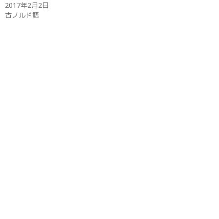
開
2017年2月2日
き
古ノルド語
ま
す
)