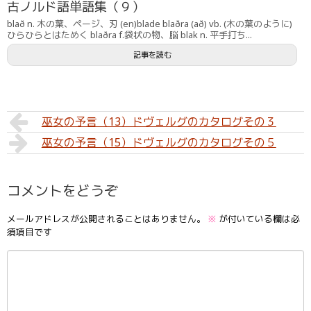
古ノルド語単語集（９）
blað n. 木の葉、ページ、刃 (en)blade blaðra (að) vb. (木の葉のように)
ひらひらとはためく blaðra f.袋状の物、脳 blak n. 平手打ち...
記事を読む
巫女の予言（13）ドヴェルグのカタログその３
巫女の予言（15）ドヴェルグのカタログその５
コメントをどうぞ
メールアドレスが公開されることはありません。
※
が付いている欄は必
須項目です