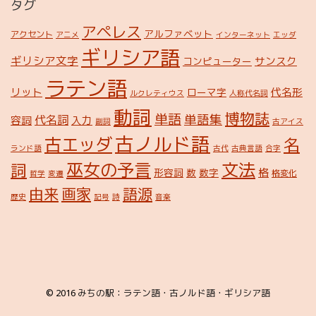
タグ
アペレス
アルファベット
アクセント
アニメ
インターネット
エッダ
ギリシア語
ギリシア文字
サンスク
コンピューター
ラテン語
リット
代名形
ローマ字
ルクレティウス
人称代名詞
動詞
博物誌
単語
単語集
代名詞
容詞
入力
副詞
古アイス
古ノルド語
古エッダ
名
ランド語
古代
古典言語
合字
巫女の予言
文法
詞
格
形容詞
数
数字
格変化
哲学
変遷
由来
画家
語源
歴史
記号
詩
音楽
© 2016
みちの駅：ラテン語・古ノルド語・ギリシア語