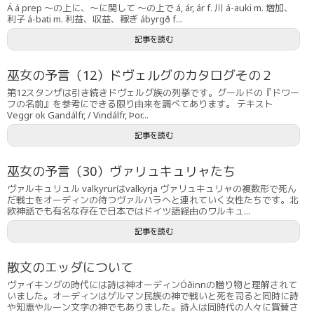
Á á prep 〜の上に、〜に関して 〜の上で á, ár, ár f. 川 á-auki m. 増加、
利子 á-bati m. 利益、収益、稼ぎ ábyrgð f...
記事を読む
巫女の予言（12）ドヴェルグのカタログその２
第12スタンザは引き続きドヴェルグ族の列挙です。グールドの『ドワー
フの名前』を参考にできる限り由来を調べてあります。 テキスト
Veggr ok Gandálfr, / Vindálfr, Þor...
記事を読む
巫女の予言（30）ヴァリュキュリャたち
ヴァルキュリュル valkyrurはvalkyrja ヴァリュキュリャの複数形で死ん
だ戦士をオーディンの待つヴァルハラへと連れていく女性たちです。北
欧神話でも有名な存在で日本ではドイツ語経由のワルキュ...
記事を読む
散文のエッダについて
ヴァイキングの時代には詩は神オーディンÓðinnの贈り物と理解されて
いました。オーディンはゲルマン民族の神で戦いと死を司ると同時に詩
や知恵やルーン文字の神でもありました。詩人は同時代の人々に賞賛さ