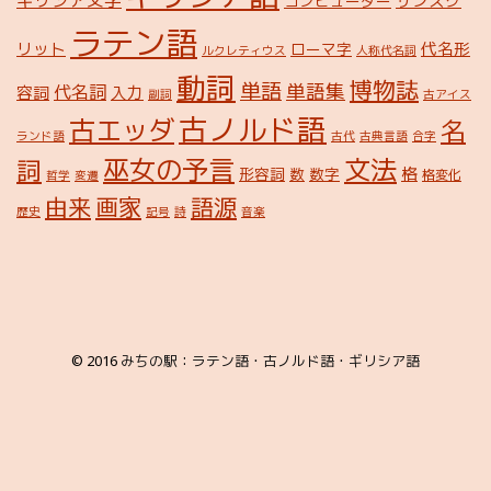
ギリシア文字
サンスク
コンピューター
ラテン語
リット
代名形
ローマ字
ルクレティウス
人称代名詞
動詞
博物誌
単語
単語集
代名詞
容詞
入力
副詞
古アイス
古ノルド語
古エッダ
名
ランド語
古代
古典言語
合字
巫女の予言
文法
詞
格
形容詞
数
数字
格変化
哲学
変遷
由来
画家
語源
歴史
記号
詩
音楽
© 2016
みちの駅：ラテン語・古ノルド語・ギリシア語