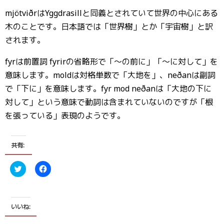
mjötviðrはYggdrasillと同義とされていて世界の中心にある
木のことです。日本語では「世界樹」とか「宇宙樹」と訳
されます。
fyrは前置詞 fyrirの省略形で「〜の前に」「〜に対して」を
意味します。moldは対格単数で「大地を」、neðanは副詞
で「下に」を意味します。fyr mod neðanは「大地の下に
対して」という意味で動詞は含まれていないのですが「根
を張っている」表現のようです。
共有:
ク
F
リ
a
ッ
c
ク
e
し
b
て
o
T
o
いいね:
w
k
i
で