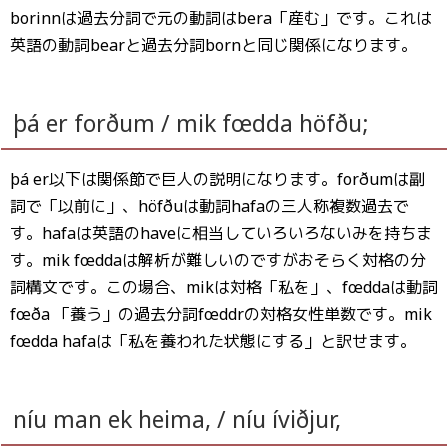
borinnは過去分詞で元の動詞はbera「産む」です。これは
英語の動詞bearと過去分詞bornと同じ関係になります。
þá er forðum / mik fœdda höfðu;
þá er以下は関係節で巨人の説明になります。forðumは副
詞で「以前に」、höfðuは動詞hafaの三人称複数過去で
す。hafaは英語のhaveに相当していろいろないみを持ちま
す。mik fœddaは解析が難しいのですがおそらく対格の分
詞構文です。この場合、mikは対格「私を」、fœddaは動詞
fœða 「養う」の過去分詞fœddrの対格女性単数です。mik
fœdda hafaは「私を養われた状態にする」と訳せます。
níu man ek heima, / níu íviðjur,