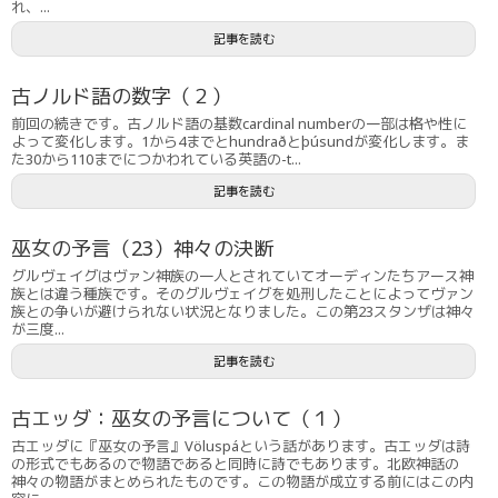
れ、...
記事を読む
古ノルド語の数字（２）
前回の続きです。古ノルド語の基数cardinal numberの一部は格や性に
よって変化します。1から4までとhundraðとþúsundが変化します。ま
た30から110までにつかわれている英語の-t...
記事を読む
巫女の予言（23）神々の決断
グルヴェイグはヴァン神族の一人とされていてオーディンたちアース神
族とは違う種族です。そのグルヴェイグを処刑したことによってヴァン
族との争いが避けられない状況となりました。この第23スタンザは神々
が三度...
記事を読む
古エッダ：巫女の予言について（１）
古エッダに『巫女の予言』Völuspáという話があります。古エッダは詩
の形式でもあるので物語であると同時に詩でもあります。北欧神話の
神々の物語がまとめられたものです。この物語が成立する前にはこの内