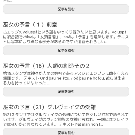
容に...
記事を読む
巫女の予言（１）前章
古エッダのVöluspáという話をゆっくり読みたいと思います。Völuspá
は複合語でvölvaは「女預言者」、spáは「予言」を意味します。テキス
トは写本により異なる部分があるのですが適宜それらしい...
記事を読む
巫女の予言（18）人類の創造その２
第18スタンザは神々が人間の始祖であるアスクとエンブラに命を与える
場面です。 テキスト Önd þau ne áttu, / óð þau ne höfðu, 彼らは生き
る力を持っていなかった ...
記事を読む
巫女の予言（21）グルヴェイグの受難
第21スタンザではグルヴェイグの処刑について物々しい描写で語られて
います。グルヴェイグはヴァン神族の女神と言われ、一説にはフレイヤ
ではないかと言われています。 テキスト Þat man hon f...
記事を読む