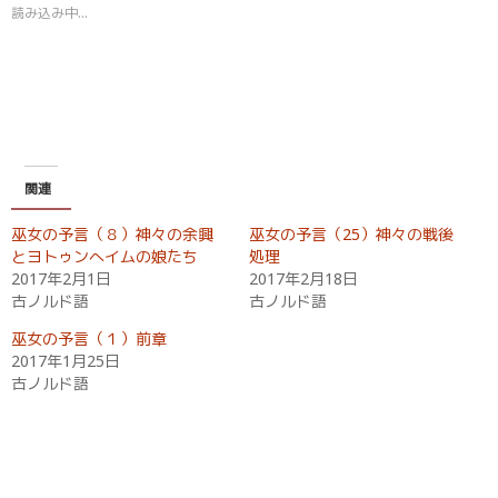
t
共
読み込み中…
t
有
e
す
r
る
で
に
共
は
有
ク
(
リ
新
ッ
し
ク
い
し
ウ
て
ィ
く
関連
ン
だ
ド
さ
ウ
い
巫女の予言（８）神々の余興
巫女の予言（25）神々の戦後
で
(
開
新
とヨトゥンへイムの娘たち
処理
き
し
2017年2月1日
2017年2月18日
ま
い
す
ウ
古ノルド語
古ノルド語
)
ィ
ン
ド
巫女の予言（１）前章
ウ
2017年1月25日
で
開
古ノルド語
き
ま
す
)