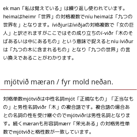
ek man「私は覚えている」は繰り返し使われています。
heimaはheimr「世界」の対格複数でníu heimaは「九つの
世界を」となります。íviðjurはíviðjaの対格複数で「女の巨
人」と訳されますがここではその成り立ちのí-viðr「木のそ
ばあるいは中にあるもの」という意味で捉えるとníu íviður
は「九つの木に含まれるもの」となり「九つの世界」の言
い換えであることがわかります。
mjötvið mæran / fyr mold neðan.
対格単数mjötviðは中性名詞mjöt「正規なもの」「正当なも
の」と男性名詞viðr「木」の複合語です。複合語の場合あ
との名詞の性を受け継ぐのでmjötviðrは男性名詞となりま
す。続くmæranも形容詞mærr「栄光ある」の対格男性単
数でmjötviðと格性数が一致しています。