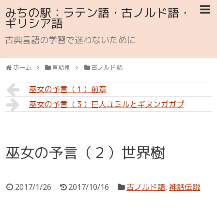
みちの駅：ラテン語・古ノルド語・
ギリシア語
古典言語の学習で迷わないために
ホーム
言語別
古ノルド語
巫女の予言（１）前章
巫女の予言（３）巨人ユミルとギヌンガガプ
巫女の予言（２）世界樹
2017/1/26
2017/10/16
古ノルド語
,
神話伝説