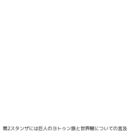
第2スタンザには巨人のヨトゥン族と世界樹についての言及