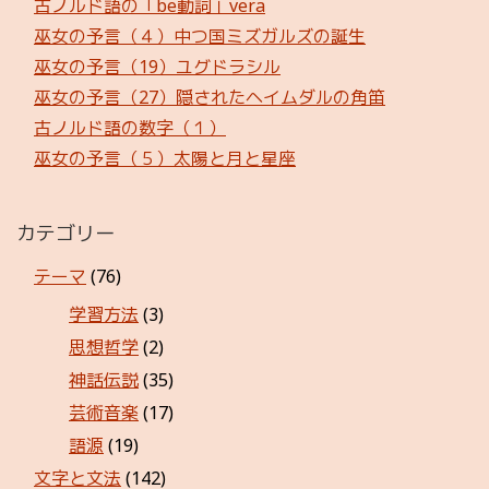
古ノルド語の「be動詞」vera
巫女の予言（４）中つ国ミズガルズの誕生
巫女の予言（19）ユグドラシル
巫女の予言（27）隠されたヘイムダルの角笛
古ノルド語の数字（１）
巫女の予言（５）太陽と月と星座
カテゴリー
テーマ
(76)
学習方法
(3)
思想哲学
(2)
神話伝説
(35)
芸術音楽
(17)
語源
(19)
文字と文法
(142)