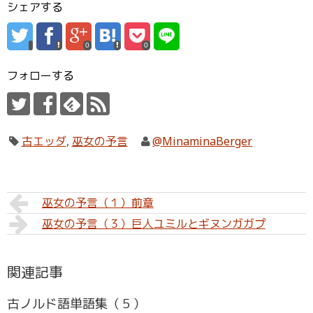
シェアする
0
0
フォローする
古エッダ
,
巫女の予言
@MinaminaBerger
巫女の予言（１）前章
巫女の予言（３）巨人ユミルとギヌンガガプ
関連記事
古ノルド語単語集（５）