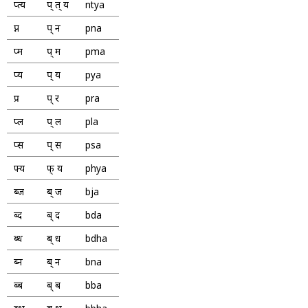
प्त्य
प् त् य
ntya
प्न
प् न
pna
प्म
प् म
pma
प्य
प् य
pya
प्र
प् र
pra
प्ल
प् ल
pla
प्स
प् स
psa
फ्य
फ् य
phya
ब्ज
ब् ज
bja
ब्द
ब् द
bda
ब्ध
ब् ध
bdha
ब्न
ब् न
bna
ब्ब
ब् ब
bba