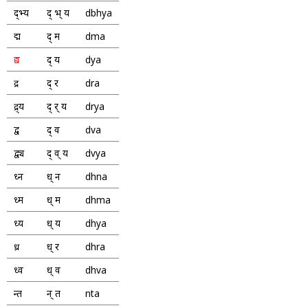
द्भ्य
द् भ् य
dbhya
द्म
द् म
dma
द्य
द् य
dya
द्र
द् र
dra
द्र्य
द् र् य
drya
द्व
द् व
dva
द्व्य
द् व् य
dvya
ध्न
ध् न
dhna
ध्म
ध् म
dhma
ध्य
ध् य
dhya
ध्र
ध् र
dhra
ध्व
ध् व
dhva
न्त
न् त
nta