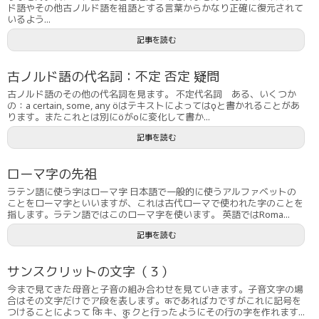
ド語やその他古ノルド語を祖語とする言葉からかなり正確に復元されて
いるよう...
記事を読む
古ノルド語の代名詞：不定 否定 疑問
古ノルド語のその他の代名詞を見ます。 不定代名詞 ある、いくつか
の：a certain, some, any öはテキストによってはǫと書かれることがあ
ります。またこれとは別にöがoに変化して書か...
記事を読む
ローマ字の先祖
ラテン語に使う字はローマ字 日本語で一般的に使うアルファベットの
ことをローマ字といいますが、これは古代ローマで使われた字のことを
指します。ラテン語ではこのローマ字を使います。 英語ではRoma...
記事を読む
サンスクリットの文字（３）
今まで見てきた母音と子音の組み合わせを見ていきます。子音文字の場
合はその文字だけでア段を表します。कであればカですがこれに記号を
つけることによって कि キ、कु クと行ったようにその行の字を作れます...