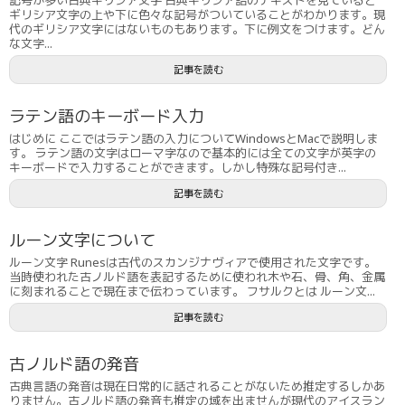
ギリシア文字の上や下に色々な記号がついていることがわかります。現
代のギリシア文字にはないものもあります。下に例文をつけます。どん
な文字...
記事を読む
ラテン語のキーボード入力
はじめに ここではラテン語の入力についてWindowsとMacで説明しま
す。 ラテン語の文字はローマ字なので基本的には全ての文字が英字の
キーボードで入力することができます。しかし特殊な記号付き...
記事を読む
ルーン文字について
ルーン文字 Runesは古代のスカンジナヴィアで使用された文字です。
当時使われた古ノルド語を表記するために使われ木や石、骨、角、金属
に刻まれることで現在まで伝わっています。 フサルクとは ルーン文...
記事を読む
古ノルド語の発音
古典言語の発音は現在日常的に話されることがないため推定するしかあ
りません。古ノルド語の発音も推定の域を出ませんが現代のアイスラン