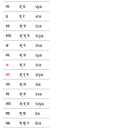
व्य
व् य
vya
व्र
व् र
vra
श्च
श् च
śca
श्च्य
श् च् य
ścya
श्न
श् न
śna
श्य
श् य
śya
श्र
श् र
śra
श्र्य
श् र् य
śrya
श्ल
श् ल
śla
श्व
श् व
śva
श्व्य
श् व् य
śvya
ष्क
ष् क
ṣka
ष्क्र
ष् क् र
ṣkra