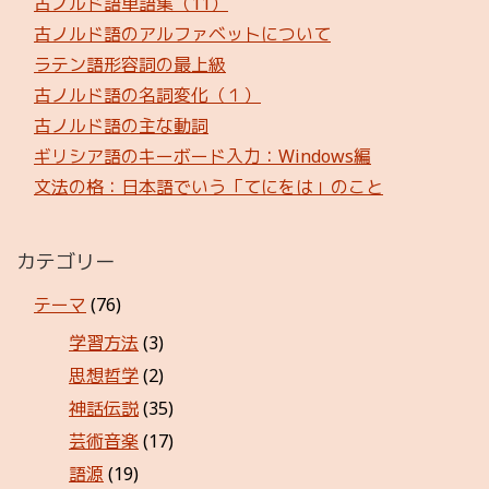
古ノルド語単語集（11）
古ノルド語のアルファベットについて
ラテン語形容詞の最上級
古ノルド語の名詞変化（１）
古ノルド語の主な動詞
ギリシア語のキーボード入力：Windows編
文法の格：日本語でいう「てにをは」のこと
カテゴリー
テーマ
(76)
学習方法
(3)
思想哲学
(2)
神話伝説
(35)
芸術音楽
(17)
語源
(19)