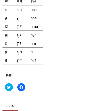
स्व
स् व
sva
ह्ण
ह् ण
hṇa
ह्न
ह् न
hna
ह्म
ह् म
hma
ह्य
ह् य
hya
ह्र
ह् र
hra
ह्ल
ह् ल
hla
ह्व
ह् व
hva
共有:
ク
F
リ
a
ッ
c
ク
e
し
b
て
o
T
o
いいね:
w
k