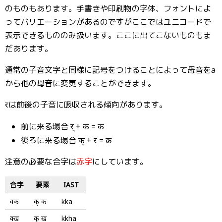
のものもあります。手書きや印刷物の字体、フォントによ
ってバリエーションがあるのですがここではユニコードで
表示できるもののみ扱います。ここに出てこないものもま
だあります。
通常の子音文字と同様に記号をつけることによって母音をa
から他の母音に変更することができます。
रは前後の子音に吸収される傾向があります。
前に来る場合 र् + क = र्क
後ろに来る場合 क् + र = क्र
注意の必要な合字は
赤字
にしています。
合字
要素
IAST
क्क
क् क
kka
क्ख
क् ख
kkha