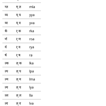
म्ल
म् ल
mla
य्य
य् य
yya
य्व
य् व
yva
र्क
र् क
rka
र्ण
र् ण
rṇa
र्य
र् य
rya
र्ष
र् ष
rṣa
ल्क
ल् क
lka
ल्प
ल् प
lpa
ल्म
ल् म
lma
ल्य
ल् य
lya
ल्ल
ल् ल
lla
ल्व
ल् व
lva