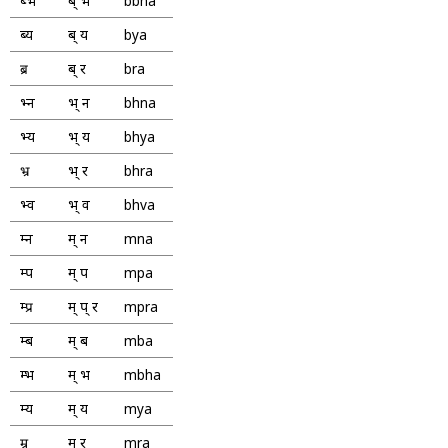
ब्भ
ब् भ
bbha
ब्य
ब् य
bya
ब्र
ब् र
bra
भ्न
भ् न
bhna
भ्य
भ् य
bhya
भ्र
भ् र
bhra
भ्व
भ् व
bhva
म्न
म् न
mna
म्प
म् प
mpa
म्प्र
म् प् र
mpra
म्ब
म् ब
mba
म्भ
म् भ
mbha
म्य
म् य
mya
म्र
म् र
mra