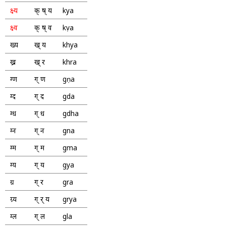
क्ष्य
क् ष् य
kṣya
क्ष्व
क् ष् व
kṣva
ख्य
ख् य
khya
ख्र
ख् र
khra
ग्ण
ग् ण
gṇa
ग्द
ग् द
gda
ग्ध
ग् ध
gdha
ग्न
ग् न
gna
ग्म
ग् म
gma
ग्य
ग् य
gya
ग्र
ग् र
gra
ग्र्य
ग् र् य
grya
ग्ल
ग् ल
gla