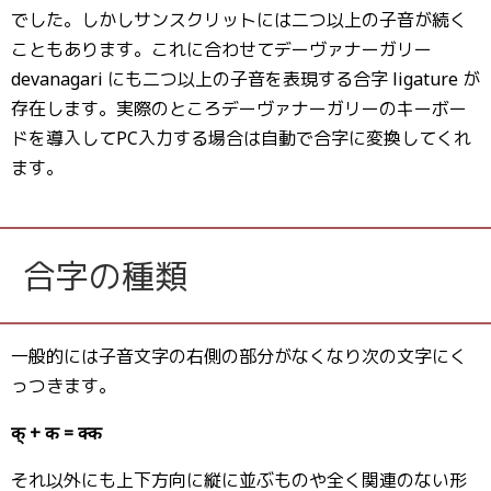
でした。しかしサンスクリットには二つ以上の子音が続く
こともあります。これに合わせてデーヴァナーガリー
devanagari にも二つ以上の子音を表現する合字 ligature が
存在します。実際のところデーヴァナーガリーのキーボー
ドを導入してPC入力する場合は自動で合字に変換してくれ
ます。
合字の種類
一般的には子音文字の右側の部分がなくなり次の文字にく
っつきます。
क् + क = क्क
それ以外にも上下方向に縦に並ぶものや全く関連のない形