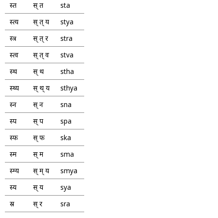
स्त
स् त
sta
स्त्य
स् त् य
stya
स्त्र
स् त् र
stra
स्त्व
स् त् व
stva
स्थ
स् थ
stha
स्थ्य
स् थ् य
sthya
स्न
स् न
sna
स्प
स् प
spa
स्फ
स् फ
ska
स्म
स् म
sma
स्म्य
स् म् य
smya
स्य
स् य
sya
स्र
स् र
sra