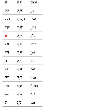
छ्र
छ् र
chra
ज्ज
ज् ज
jja
ज्ज्व
ज् ज् व
jjva
ज्झ
ज् झ
jjha
ज्ञ
ज् ञ
jña
ज्म
ज् म
jma
ज्य
ज् य
jya
ज्र
ज् र
jra
ज्व
ज् व
jva
ञ्च
ञ् च
ñca
ञ्छ
ञ् छ
ñcha
ञ्ज
ञ् ज
ñja
ट्ट
ट् ट
ṭṭa