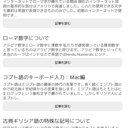
インターネットでローマ字が優れている理由 現在のインターネット技
術の基本的な部分はアメリカで発達しました。このため使用できる文字
も最初は英語で表現できるもののみでした。初期のインターネットで使
用でき...
記事を読む
ローマ数字について
アラビア数字とローマ数字と漢数字 私たちが通常使っている算用数字
と言っているものはアラビア数字と呼びます。アラビア数字といっても
本当のルーツはインドなので英語ではHindu Numerals ヒンド...
記事を読む
コプト語のキーボード入力：Mac編
コプト語はエジプト語の最後の時代の言葉です。長く続くエジプト語の
中で紀元後４世紀頃からの言葉を指します。エジプト語はもともとはヒ
エログリフという象形文字で書かれていました。しかしギリシア人によ
るプトレ...
記事を読む
古典ギリシア語の特殊な記号について
記号が多い古典ギリシア文字 古典ギリシア語のテキストを見ていると