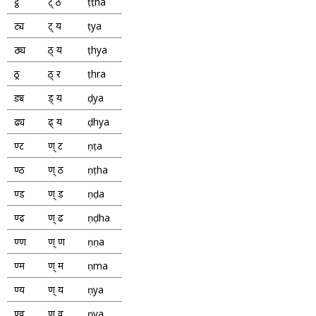
ट्ठ
ट् ठ
ṭṭha
ट्य
ट् य
ṭya
ठ्य
ठ् य
ṭhya
ठ्र
ठ् र
ṭhra
ड्य
ड् य
ḍya
ढ्य
ढ् य
ḍhya
ण्ट
ण् ट
ṇṭa
ण्ठ
ण् ठ
ṇṭha
ण्ड
ण् ड
ṇḍa
ण्ढ
ण् ढ
ṇḍha
ण्ण
ण् ण
ṇṇa
ण्म
ण् म
ṇma
ण्य
ण् य
ṇya
ण्व
ण् व
ṇva