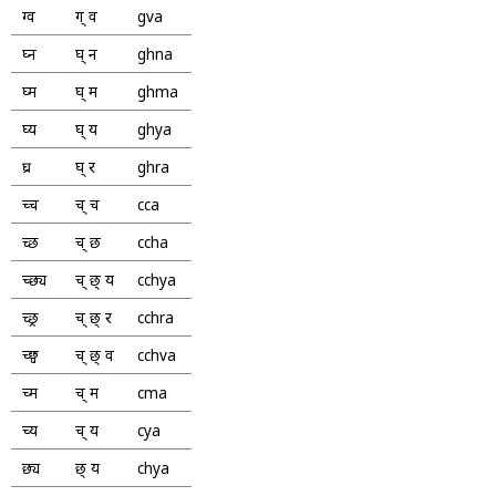
ग्व
ग् व
gva
घ्न
घ् न
ghna
घ्म
घ् म
ghma
घ्य
घ् य
ghya
घ्र
घ् र
ghra
च्च
च् च
cca
च्छ
च् छ
ccha
च्छ्य
च् छ् य
cchya
च्छ्र
च् छ् र
cchra
च्छ्व
च् छ् व
cchva
च्म
च् म
cma
च्य
च् य
cya
छ्य
छ् य
chya