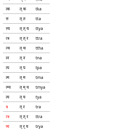
त्क
त् क
tka
त्त
त् त
tta
त्त्य
त् त् य
ttya
त्त्र
त् त् र
ttra
त्थ
त् थ
ttha
त्न
त् न
tna
त्प
त् प
tpa
त्म
त् म
tma
त्म्य
त् म् य
tmya
त्य
त् य
tya
त्र
त् र
tra
त्त्र
त् त् र
ttra
त्र्य
त् र् य
trya