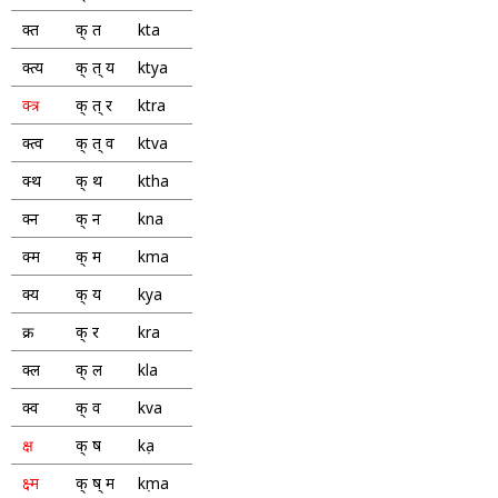
क्त
क् त
kta
क्त्य
क् त् य
ktya
क्त्र
क् त् र
ktra
क्त्व
क् त् व
ktva
क्थ
क् थ
ktha
क्न
क् न
kna
क्म
क् म
kma
क्य
क् य
kya
क्र
क् र
kra
क्ल
क् ल
kla
क्व
क् व
kva
क्ष
क् ष
kṣa
क्ष्म
क् ष् म
kṣma