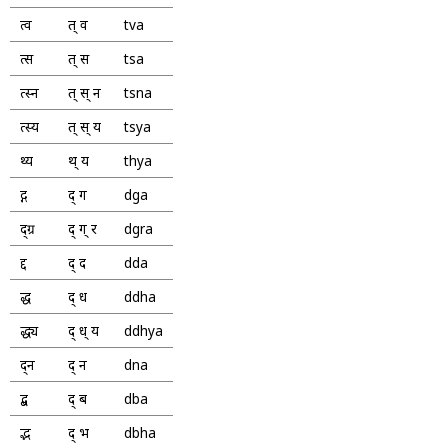
त्व
त् व
tva
त्स
त् स
tsa
त्स्न
त् स् न
tsna
त्स्य
त् स् य
tsya
थ्य
थ् य
thya
द्ग
द् ग
dga
द्ग्र
द् ग् र
dgra
द्द
द् द
dda
द्ध
द् ध
ddha
द्ध्य
द् ध् य
ddhya
द्न
द् न
dna
द्ब
द् ब
dba
द्भ
द् भ
dbha