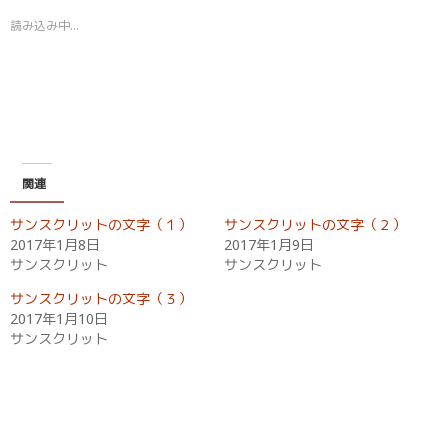
i
で
t
共
読み込み中…
t
有
e
す
r
る
で
に
共
は
有
ク
(
リ
新
ッ
し
ク
い
し
ウ
て
ィ
く
関連
ン
だ
ド
さ
ウ
い
サンスクリットの文字（１）
サンスクリットの文字（２）
で
(
開
新
2017年1月8日
2017年1月9日
き
し
サンスクリット
サンスクリット
ま
い
す
ウ
)
ィ
サンスクリットの文字（３）
ン
ド
2017年1月10日
ウ
サンスクリット
で
開
き
ま
す
)