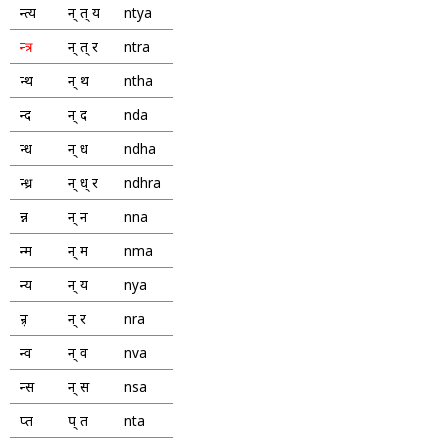
न्त्य
न् त् य
ntya
न्त्र
न् त् र
ntra
न्थ
न् थ
ntha
न्द
न् द
nda
न्ध
न् ध
ndha
न्ध्र
न् ध् र
ndhra
न्न
न् न
nna
न्म
न् म
nma
न्य
न् य
nya
ऩ्र
न् र
nra
न्व
न् व
nva
न्स
न् स
nsa
प्त
प् त
nta