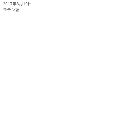
開
2017年3月19日
き
ラテン語
ま
す
)