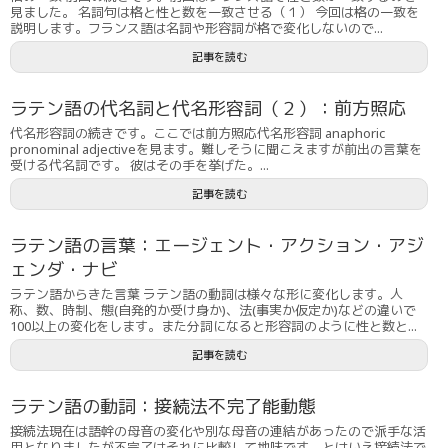
見ました。 名詞句は格と性と数を一致させる（１） 今回は格の一致を
説明します。フランス語は名詞や形容詞が格で変化しないので...
記事を読む
ラテン語の代名詞と代名形容詞（２）：前方照応
代名形容詞の続きです。ここでは前方照応代名形容詞 anaphoric
pronominal adjectiveを見ます。難しそうに聞こえますが前出の言葉を
受ける代名詞です。 彼はその手を挙げた。...
記事を読む
ラテン語の言葉：エージェント・アクション・アジ
ェンダ・ナビ
ラテン語からきた言葉 ラテン語の動詞は様々な形に変化します。人
称、数、時制、態(自発的か受け身か)、法(事実か仮定か)などの違いで
100以上の変化をします。また分詞になると形容詞のように性と数と...
記事を読む
ラテン語の動詞：接続法不完了能動態
接続法現在は語幹の母音の変化や別な母音の連結があったので派手な活
用となりましたが不完了はそれに比較して地味です。とはいえ接続法で