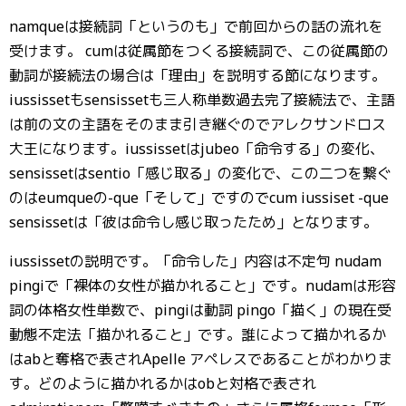
namqueは接続詞「というのも」で前回からの話の流れを
受けます。 cumは従属節をつくる接続詞で、この従属節の
動詞が接続法の場合は「理由」を説明する節になります。
iussissetもsensissetも三人称単数過去完了接続法で、主語
は前の文の主語をそのまま引き継ぐのでアレクサンドロス
大王になります。iussissetはjubeo「命令する」の変化、
sensissetはsentio「感じ取る」の変化で、この二つを繋ぐ
のはeumqueの-que「そして」ですのでcum iussiset -que
sensissetは「彼は命令し感じ取ったため」となります。
iussissetの説明です。「命令した」内容は不定句 nudam
pingiで「裸体の女性が描かれること」です。nudamは形容
詞の体格女性単数で、pingiは動詞 pingo「描く」の現在受
動態不定法「描かれること」です。誰によって描かれるか
はabと奪格で表されApelle アペレスであることがわかりま
す。どのように描かれるかはobと対格で表され