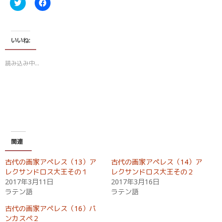
ク
F
リ
a
ッ
c
ク
e
し
b
て
o
T
o
いいね:
w
k
i
で
t
共
読み込み中…
t
有
e
す
r
る
で
に
共
は
有
ク
(
リ
新
ッ
し
ク
い
し
ウ
て
ィ
く
関連
ン
だ
ド
さ
ウ
い
古代の画家アペレス（13）ア
古代の画家アペレス（14）ア
で
(
開
新
レクサンドロス大王その１
レクサンドロス大王その２
き
し
2017年3月11日
2017年3月16日
ま
い
す
ウ
ラテン語
ラテン語
)
ィ
ン
ド
古代の画家アペレス（16）パ
ウ
ンカスペ２
で