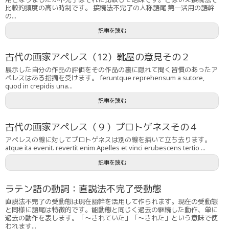
比較的頻度の高い時制です。 接続法不完了の人称語尾 第一活用の語幹
の...
記事を読む
古代の画家アペレス（12）靴屋の意見その２
展示した自分の作品の評価をその作品の裏に隠れて聞く習慣のあったア
ペレスはある指摘を受けます。 feruntque reprehensum a sutore,
quod in crepidis una...
記事を読む
古代の画家アペレス（９）プロトゲネスその４
アペレスの線に対してプロトゲネスは別の線を描いて立ち去ります。
atque ita evenit. revertit enim Apelles et vinci erubescens tertio ...
記事を読む
ラテン語の動詞：直説法不完了受動態
直説法不完了の受動態は現在語幹を活用して作られます。現在の受動態
と同様に語尾は特徴的です。能動態と同じく過去の継続した動作、単に
過去の動作を表します。「〜されていた」「〜された」という意味で使
われます...