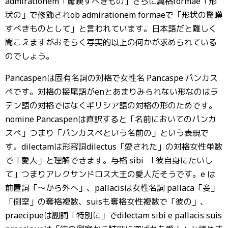
admirationem「驚嘆すべきもの」さらに属格formae「形
状の」で修飾されob admirationem formaeで「形状の驚嘆
すべきものとして」と言われています。日本語だと難しく
聞こえますがおそらく写実的以上の何かが求められている
のでしょう。
Pancaspenは固有名詞の対格で女性名 Pancaspe パンカス
ペです。対格の接尾語がenとあまりみられない形なのはラ
テン語の対格ではなくギリシア語の対格の形のためです。
nomine Pancaspenは直訳すると「名前においてのパンカ
スペ」つまり「パンカスペという名前の」という表現で
す。dilectamは形容詞dilectus「愛された」の対格女性単数
で「愛人」と理解できます。与格 sibi 「彼自身にたいし
て」つまりアレクサンドロス大王の愛人だそうです。e は
前置詞「〜から外へ」、pallacisは女性名詞 pallaca「妾」
「側室」の奪格複数、suisも奪格女性複数で「彼の」、
praecipueは副詞「特別に」でdilectam sibi e pallacis suis