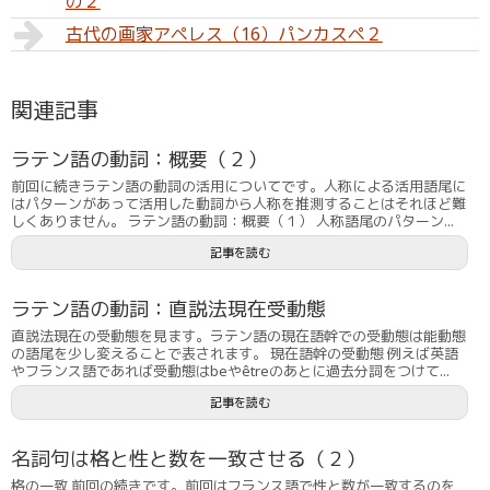
の２
古代の画家アペレス（16）パンカスペ２
関連記事
ラテン語の動詞：概要（２）
前回に続きラテン語の動詞の活用についてです。人称による活用語尾に
はパターンがあって活用した動詞から人称を推測することはそれほど難
しくありません。 ラテン語の動詞：概要（１） 人称語尾のパターン...
記事を読む
ラテン語の動詞：直説法現在受動態
直説法現在の受動態を見ます。ラテン語の現在語幹での受動態は能動態
の語尾を少し変えることで表されます。 現在語幹の受動態 例えば英語
やフランス語であれば受動態はbeやêtreのあとに過去分詞をつけて...
記事を読む
名詞句は格と性と数を一致させる（２）
格の一致 前回の続きです。前回はフランス語で性と数が一致するのを