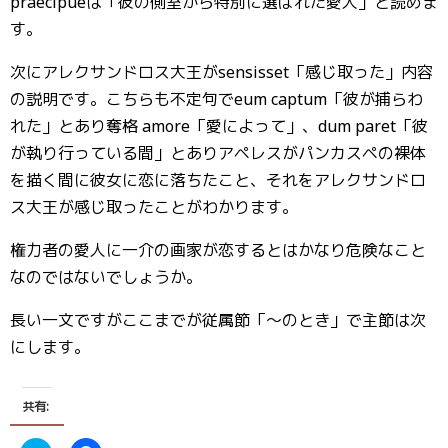
praecipueは「彼の側室から特別に選ばれた愛人」と読めま
す。
次にアレクサンドロス大王がsensisset「感じ取った」内容
の説明です。こちらも不定句でeum captum「彼が捕らわ
れた」とあり奪格 amore「愛によって」、dum paret「彼
が執り行っている間」とありアペレスがパンカスペの裸体
を描く間に彼女に恋に落ちたこと、それをアレクサンドロ
ス大王が感じ取ったことがわかります。
権力者の愛人に一介の画家が恋するとはかなり危険なこと
なのではないでしょうか。
長い一文ですがここまでが従属節「〜のとき」で主節は次
にします。
共有: