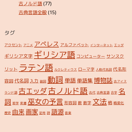
古ノルド語
(77)
古典言語全般
(15)
タグ
アペレス
アルファベット
アクセント
アニメ
インターネット
エッダ
ギリシア語
ギリシア文字
サンスク
コンピューター
ラテン語
リット
代名形
ローマ字
ルクレティウス
人称代名詞
動詞
博物誌
単語
単語集
代名詞
容詞
入力
副詞
古アイス
古ノルド語
古エッダ
名
ランド語
古代
古典言語
合字
巫女の予言
文法
詞
格
形容詞
数
数字
格変化
哲学
変遷
由来
画家
語源
歴史
記号
詩
音楽