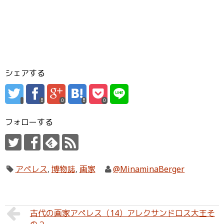
シェアする
0
0
フォローする
アペレス
,
博物誌
,
画家
@MinaminaBerger
古代の画家アペレス（14）アレクサンドロス大王そ