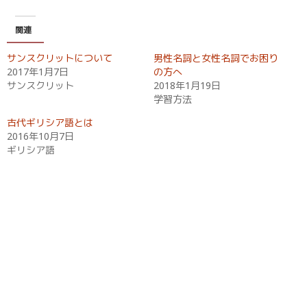
有
ク
(
リ
新
ッ
関連
し
ク
い
し
ウ
て
サンスクリットについて
男性名詞と女性名詞でお困り
ィ
く
ン
だ
2017年1月7日
の方へ
ド
さ
サンスクリット
2018年1月19日
ウ
い
で
(
学習方法
開
新
き
し
古代ギリシア語とは
ま
い
す
ウ
2016年10月7日
)
ィ
ギリシア語
ン
ド
ウ
で
開
き
ま
す
)