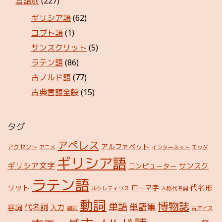
言語別
(227)
ギリシア語
(62)
コプト語
(1)
サンスクリット
(5)
ラテン語
(86)
古ノルド語
(77)
古典言語全般
(15)
タグ
アペレス
アルファベット
アクセント
アニメ
インターネット
エッダ
ギリシア語
ギリシア文字
サンスク
コンピューター
ラテン語
リット
代名形
ローマ字
ルクレティウス
人称代名詞
動詞
博物誌
単語
単語集
代名詞
容詞
入力
副詞
古アイス