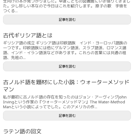
生向けの本が見つかりました。早速こどもの図書館にいき借りてきまし
た。少し珍しい本なので今日はこれを紹介します。 原子の歌 宇宙を
つくる...
記事を読む
古代ギリシア語とは
ギリシア語の成立 ギリシア語は印欧語族 インド・ヨーロッパ語族の
一つです。印欧語族には他にゲルマン語派、スラブ語派、ロマンス諸
語、インド・イラン語派などがあります。これらの言葉には共通の祖
語、先祖の...
記事を読む
古ノルド語を題材にした小説：ウォーターメソッド
マン
私が最初に古ノルド語の存在を知ったのはジョン・アーヴィングJohn
Irvingという作家の『ウォーターメソッドマン』The Water-Method
Manという小説によってでした。このアメリカの作...
記事を読む
ラテン語の回文