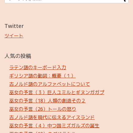
Twitter
ツイート
人気の投稿
ラテン語のキーボード入力
ギリシア語の動詞：概要（１）
古ノルド語のアルファベットについて
巫女の予言（３）巨人ユミルとギヌンガガプ
巫女の予言（18）人類の創造その２
巫女の予言（26）トールの怒り
古ノルド語を現代に伝えるアイスランド
巫女の予言（４）中つ国ミズガルズの誕生