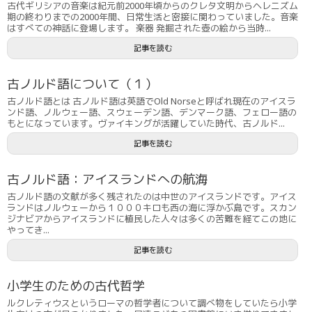
古代ギリシアの音楽は紀元前2000年頃からのクレタ文明からヘレニズム
期の終わりまでの2000年間、日常生活と密接に関わっていました。音楽
はすべての神話に登場します。 楽器 発掘された壺の絵から当時...
記事を読む
古ノルド語について（１）
古ノルド語とは 古ノルド語は英語でOld Norseと呼ばれ現在のアイスラ
ンド語、ノルウェー語、スウェーデン語、デンマーク語、フェロー語の
もとになっています。ヴァイキングが活躍していた時代、古ノルド...
記事を読む
古ノルド語：アイスランドへの航海
古ノルド語の文献が多く残されたのは中世のアイスランドです。アイス
ランドはノルウェーから１０００キロも西の海に浮かぶ島です。スカン
ジナビアからアイスランドに植民した人々は多くの苦難を経てこの地に
やってき...
記事を読む
小学生のための古代哲学
ルクレティウスというローマの哲学者について調べ物をしていたら小学