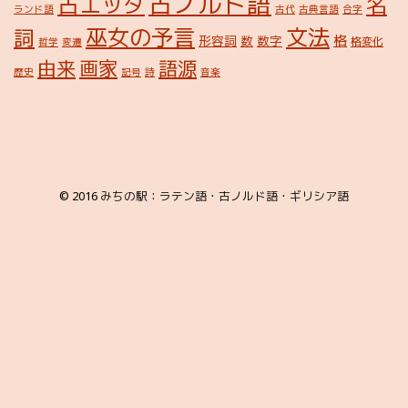
古ノルド語
古エッダ
名
ランド語
古代
古典言語
合字
巫女の予言
文法
詞
格
形容詞
数
数字
格変化
哲学
変遷
由来
画家
語源
歴史
記号
詩
音楽
© 2016
みちの駅：ラテン語・古ノルド語・ギリシア語