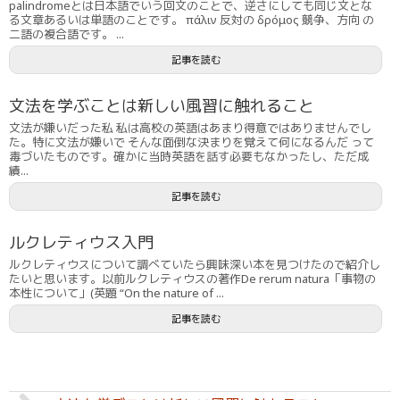
palindromeとは日本語でいう回文のことで、逆さにしても同じ文とな
る文章あるいは単語のことです。 πάλιν 反対の δρόμος 競争、方向 の
二語の複合語です。 ...
記事を読む
文法を学ぶことは新しい風習に触れること
文法が嫌いだった私 私は高校の英語はあまり得意ではありませんでし
た。特に文法が嫌いで そんな面倒な決まりを覚えて何になるんだ って
毒づいたものです。確かに当時英語を話す必要もなかったし、ただ成
績...
記事を読む
ルクレティウス入門
ルクレティウスについて調べていたら興味深い本を見つけたので紹介し
たいと思います。以前ルクレティウスの著作De rerum natura「事物の
本性について」(英題 “On the nature of ...
記事を読む