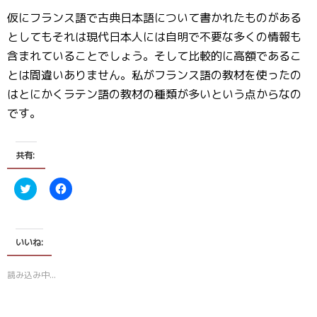
仮にフランス語で古典日本語について書かれたものがある
としてもそれは現代日本人には自明で不要な多くの情報も
含まれていることでしょう。そして比較的に高額であるこ
とは間違いありません。私がフランス語の教材を使ったの
はとにかくラテン語の教材の種類が多いという点からなの
です。
共有:
ク
F
リ
a
ッ
c
ク
e
し
b
て
o
T
o
いいね:
w
k
i
で
t
共
読み込み中…
t
有
e
す
r
る
で
に
共
は