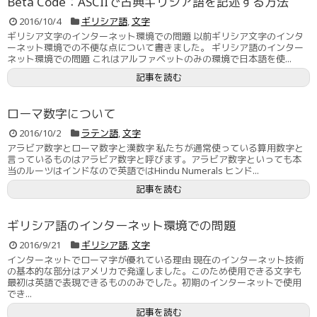
Beta Code：ASCIIで古典ギリシア語を記述する方法
2016/10/4
ギリシア語
,
文字
ギリシア文字のインターネット環境での問題 以前ギリシア文字のインタ
ーネット環境での不便な点について書きました。 ギリシア語のインター
ネット環境での問題 これはアルファベットのみの環境で日本語を使...
記事を読む
ローマ数字について
2016/10/2
ラテン語
,
文字
アラビア数字とローマ数字と漢数字 私たちが通常使っている算用数字と
言っているものはアラビア数字と呼びます。アラビア数字といっても本
当のルーツはインドなので英語ではHindu Numerals ヒンド...
記事を読む
ギリシア語のインターネット環境での問題
2016/9/21
ギリシア語
,
文字
インターネットでローマ字が優れている理由 現在のインターネット技術
の基本的な部分はアメリカで発達しました。このため使用できる文字も
最初は英語で表現できるもののみでした。初期のインターネットで使用
でき...
記事を読む