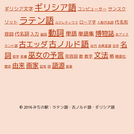
ギリシア語
ギリシア文字
サンスク
コンピューター
ラテン語
リット
代名形
ローマ字
ルクレティウス
人称代名詞
動詞
博物誌
単語
単語集
代名詞
容詞
入力
副詞
古アイス
古ノルド語
古エッダ
名
ランド語
古代
古典言語
合字
巫女の予言
文法
詞
格
形容詞
数
数字
格変化
哲学
変遷
由来
画家
語源
歴史
記号
詩
音楽
© 2016
みちの駅：ラテン語・古ノルド語・ギリシア語