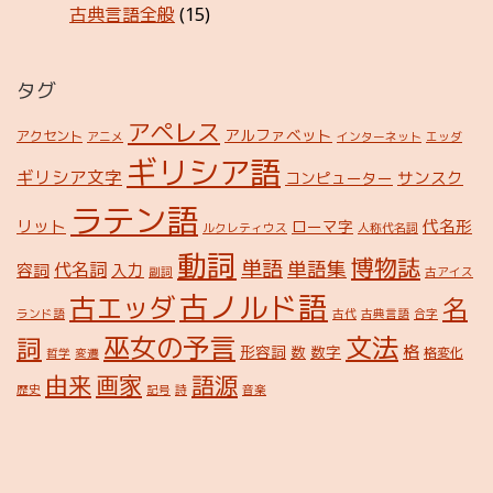
古典言語全般
(15)
タグ
アペレス
アルファベット
アクセント
アニメ
インターネット
エッダ
ギリシア語
ギリシア文字
サンスク
コンピューター
ラテン語
リット
代名形
ローマ字
ルクレティウス
人称代名詞
動詞
博物誌
単語
単語集
代名詞
容詞
入力
副詞
古アイス
古ノルド語
古エッダ
名
ランド語
古代
古典言語
合字
巫女の予言
文法
詞
格
形容詞
数
数字
格変化
哲学
変遷
由来
画家
語源
歴史
記号
詩
音楽