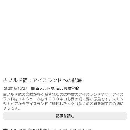
古ノルド語：アイスランドへの航海
2016/10/27
古ノルド語
,
古典言語全般
古ノルド語の文献が多く残されたのは中世のアイスランドです。アイス
ランドはノルウェーから１０００キロも西の海に浮かぶ島です。スカン
ジナビアからアイスランドに植民した人々は多くの苦難を経てこの地に
やってき...
記事を読む