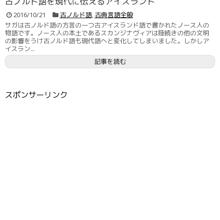
古ノルド語を現代に伝えるアイスランド
2016/10/21
古ノルド語
,
古典言語全般
サガは古ノルド語の方言の一つ古アイスランド語で書かれたノース人の
物語です。ノース人の本土であるスカンジナヴィアは陸続きの他の文明
の影響をうけ古ノルド語も現代語へと変化してしまいました。しかしア
イスラン...
記事を読む
スポンサーリンク