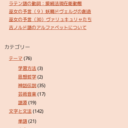
ラテン語の動詞：接続法現在能動態
巫女の予言（９）妖精ドヴェルグの創造
巫女の予言（30）ヴァリュキュリャたち
古ノルド語のアルファベットについて
カテゴリー
テーマ
(76)
学習方法
(3)
思想哲学
(2)
神話伝説
(35)
芸術音楽
(17)
語源
(19)
文字と文法
(142)
単語
(21)