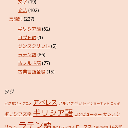
文字
(19)
文法
(102)
言語別
(227)
ギリシア語
(62)
コプト語
(1)
サンスクリット
(5)
ラテン語
(86)
古ノルド語
(77)
古典言語全般
(15)
タグ
アペレス
アルファベット
アクセント
アニメ
インターネット
エッダ
ギリシア語
ギリシア文字
サンスク
コンピューター
ラテン語
リット
代名形
ローマ字
ルクレティウス
人称代名詞