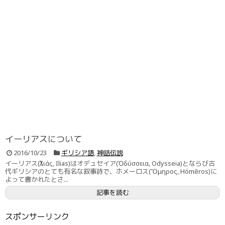
イーリアスについて
2016/10/23
ギリシア語
,
神話伝説
イーリアス(Ἰλιάς, Ilias)はオデュセイア(Ὀδύσσεια, Odysseia)とならび古
代ギリシアのとても有名な叙事詩で、ホメーロス(Ὅμηρος, Hómēros)に
よって書かれたとさ...
記事を読む
スポンサーリンク