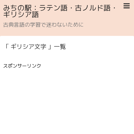
みちの駅：ラテン語・古ノルド語・
ギリシア語
古典言語の学習で迷わないために
「 ギリシア文字 」一覧
スポンサーリンク