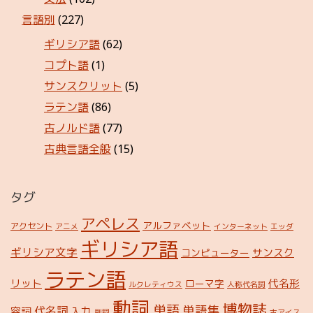
言語別
(227)
ギリシア語
(62)
コプト語
(1)
サンスクリット
(5)
ラテン語
(86)
古ノルド語
(77)
古典言語全般
(15)
タグ
アペレス
アルファベット
アクセント
アニメ
インターネット
エッダ
ギリシア語
ギリシア文字
サンスク
コンピューター
ラテン語
リット
代名形
ローマ字
ルクレティウス
人称代名詞
動詞
博物誌
単語
単語集
代名詞
容詞
入力
副詞
古アイス