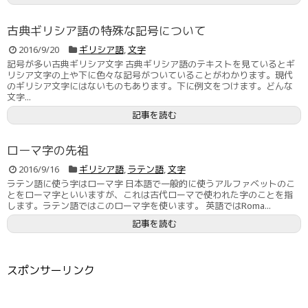
古典ギリシア語の特殊な記号について
2016/9/20
ギリシア語
,
文字
記号が多い古典ギリシア文字 古典ギリシア語のテキストを見ているとギ
リシア文字の上や下に色々な記号がついていることがわかります。現代
のギリシア文字にはないものもあります。下に例文をつけます。どんな
文字...
記事を読む
ローマ字の先祖
2016/9/16
ギリシア語
,
ラテン語
,
文字
ラテン語に使う字はローマ字 日本語で一般的に使うアルファベットのこ
とをローマ字といいますが、これは古代ローマで使われた字のことを指
します。ラテン語ではこのローマ字を使います。 英語ではRoma...
記事を読む
スポンサーリンク