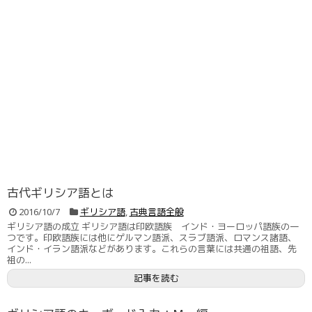
古代ギリシア語とは
2016/10/7
ギリシア語
,
古典言語全般
ギリシア語の成立 ギリシア語は印欧語族 インド・ヨーロッパ語族の一
つです。印欧語族には他にゲルマン語派、スラブ語派、ロマンス諸語、
インド・イラン語派などがあります。これらの言葉には共通の祖語、先
祖の...
記事を読む